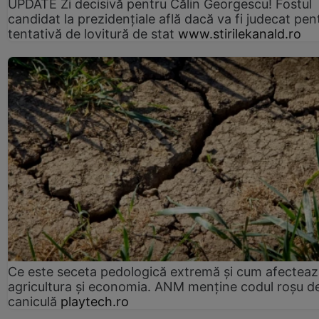
UPDATE Zi decisivă pentru Călin Georgescu! Fostul
candidat la prezidențiale află dacă va fi judecat pen
tentativă de lovitură de stat
www.stirilekanald.ro
Ce este seceta pedologică extremă și cum afectea
agricultura și economia. ANM menține codul roșu d
caniculă
playtech.ro