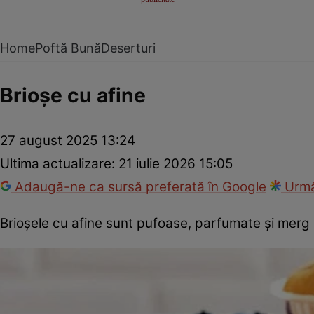
Home
Poftă Bună
Deserturi
Brioșe cu afine
27 august 2025 13:24
Ultima actualizare:
21 iulie 2026 15:05
Adaugă-ne ca sursă preferată în Google
Urmă
Brioșele cu afine sunt pufoase, parfumate și merg