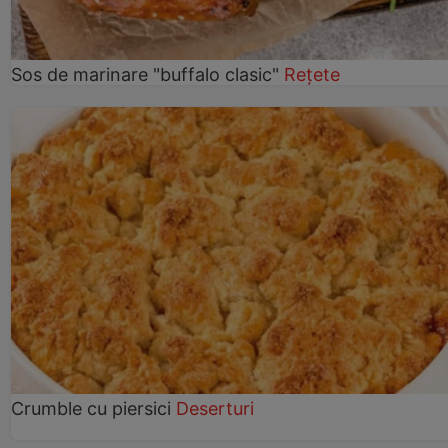
Sos de marinare "buffalo clasic"
Rețete
Crumble cu piersici
Deserturi