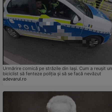
Urmărire comică pe străzile din Iași. Cum a reușit u
biciclist să fenteze poliția și să se facă nevăzut
adevarul.ro