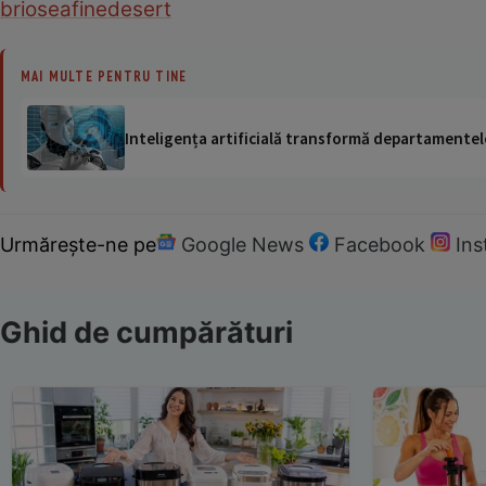
briose
afine
desert
MAI MULTE PENTRU TINE
Inteligența artificială transformă departamentele
Urmărește-ne pe
Google News
Facebook
In
Ghid de cumpărături