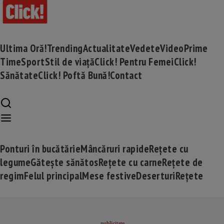
Ultima Oră!
Trending
Actualitate
Vedete
Video
Prime
Time
Sport
Stil de viață
Click! Pentru Femei
Click!
Sănătate
Click! Poftă Bună!
Contact
Ponturi în bucătărie
Mâncăruri rapide
Rețete cu
legume
Gătește sănătos
Rețete cu carne
Rețete de
regim
Felul principal
Mese festive
Deserturi
Rețete