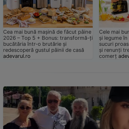
Cea mai bună mașină de făcut pâine
Cele mai bu
2026 – Top 5 + Bonus: transformă-ți
și legume în
bucătăria într-o brutărie și
sucuri proas
redescoperă gustul pâinii de casă
și renunți tr
adevarul.ro
comerț
adev