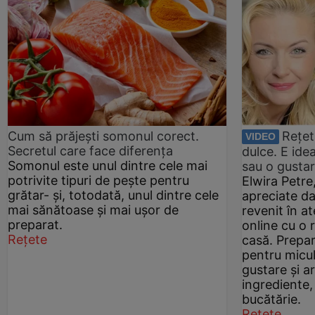
Cum să prăjești somonul corect.
Rețet
VIDEO
Secretul care face diferența
dulce. E ide
Somonul este unul dintre cele mai
sau o gusta
potrivite tipuri de pește pentru
Elwira Petre
grătar- și, totodată, unul dintre cele
apreciate d
mai sănătoase și mai ușor de
revenit în at
preparat.
online cu o 
Rețete
casă. Prepar
pentru micul
gustare și a
ingrediente,
bucătărie.
Rețete