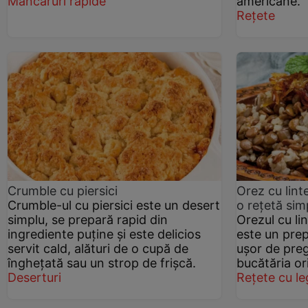
Mâncăruri rapide
americane.
Rețete
Crumble cu piersici
Orez cu lint
Crumble-ul cu piersici este un desert
o rețetă sim
simplu, se prepară rapid din
Orezul cu li
ingrediente puține și este delicios
este un prep
servit cald, alături de o cupă de
ușor de pregă
înghețată sau un strop de frișcă.
bucătăria or
Deserturi
Rețete cu l