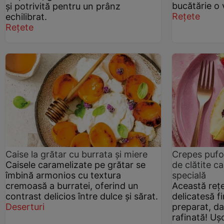
bucătărie o 
și potrivită pentru un prânz
Rețete
echilibrat.
Rețete
Caise la grătar cu burrata și miere
Crepes pufo
Caisele caramelizate pe grătar se
de clătite c
îmbină armonios cu textura
specială
cremoasă a burratei, oferind un
Această rețe
contrast delicios între dulce și sărat.
delicatesă fi
Deserturi
preparat, da
rafinată! Ușo