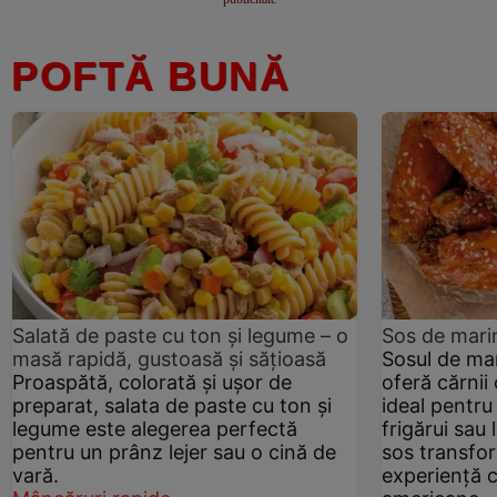
POFTĂ BUNĂ
Salată de paste cu ton și legume – o
Sos de marin
masă rapidă, gustoasă și sățioasă
Sosul de mar
Proaspătă, colorată și ușor de
oferă cărnii
preparat, salata de paste cu ton și
ideal pentru
legume este alegerea perfectă
frigărui sau
pentru un prânz lejer sau o cină de
sos transfor
vară.
experiență c