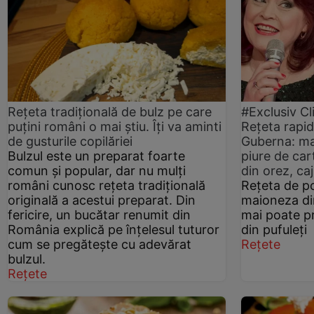
Rețeta tradițională de bulz pe care
#Exclusiv Cl
puțini români o mai știu. Îți va aminti
Rețeta rapid
de gusturile copilăriei
Guberna: ma
Bulzul este un preparat foarte
piure de car
comun și popular, dar nu mulți
din orez, caj
români cunosc rețeta tradițională
Rețeta de po
originală a acestui preparat. Din
maioneza din
fericire, un bucătar renumit din
mai poate pr
România explică pe înțelesul tuturor
din pufuleți
cum se pregătește cu adevărat
Rețete
bulzul.
Rețete