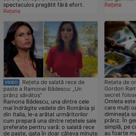
spectaculos pregătit fără efort.
Rețete
Rețete
Rețeta de salată rece de
Rețeta de o
VIDEO
Gordon Rams
paste a Ramonei Bădescu: „Un
secret folos
prânz sănătos”
Omleta este
Ramona Bădescu, una dintre cele
care mulți o
mai îndrăgite vedete din România și
dimineața sa
din Italia, le-a arătat urmăritorilor
prânz. În ge
cum prepară una dintre rețetele sale
simplă, pe c
preferate pentru vară: o salată rece
au foarte mu
de paste, gata în doar câteva minute