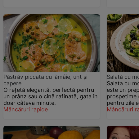
Păstrăv piccata cu lămâie, unt și
Salată cu mo
capere
Salata cu mo
O rețetă elegantă, perfectă pentru
este un prep
un prânz sau o cină rafinată, gata în
prospețime ș
doar câteva minute.
pentru zilel
Mâncăruri rapide
Mâncăruri r