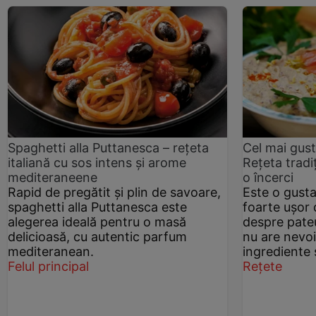
Spaghetti alla Puttanesca – rețeta
Cel mai gust
italiană cu sos intens și arome
Rețeta tradi
mediteraneene
o încerci
Rapid de pregătit și plin de savoare,
Este o gusta
spaghetti alla Puttanesca este
foarte ușor 
alegerea ideală pentru o masă
despre pateu
delicioasă, cu autentic parfum
nu are nevo
mediteranean.
ingrediente 
Felul principal
Rețete