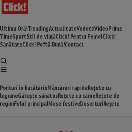
Ultima Oră!
Trending
Actualitate
Vedete
Video
Prime
Time
Sport
Stil de viață
Click! Pentru Femei
Click!
Sănătate
Click! Poftă Bună!
Contact
Ponturi în bucătărie
Mâncăruri rapide
Rețete cu
legume
Gătește sănătos
Rețete cu carne
Rețete de
regim
Felul principal
Mese festive
Deserturi
Rețete