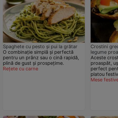
Spaghete cu pesto și pui la grătar
Crostini gre
O combinație simplă și perfectă
legume pro
pentru un prânz sau o cină rapidă,
Aceste crost
plină de gust și prospețime.
proaspăt, uș
Rețete cu carne
perfect pen
platou festiv
Mese festiv