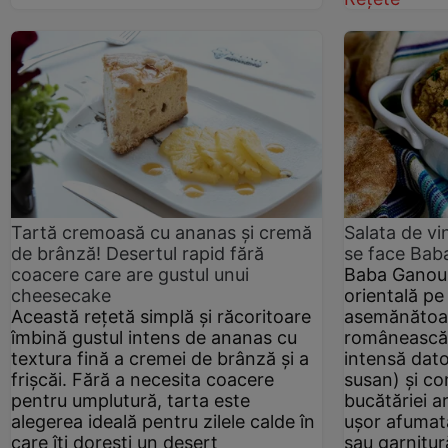
Tartă cremoasă cu ananas și cremă
Salata de vi
de brânză! Desertul rapid fără
se face Ba
coacere care are gustul unui
Baba Ganous
cheesecake
orientală pe
Această rețetă simplă și răcoritoare
asemănătoar
îmbină gustul intens de ananas cu
românească,
textura fină a cremei de brânză și a
intensă dato
frișcăi. Fără a necesita coacere
susan) și co
pentru umplutură, tarta este
bucătăriei a
alegerea ideală pentru zilele calde în
ușor afumată
care îți dorești un desert
sau garnitur