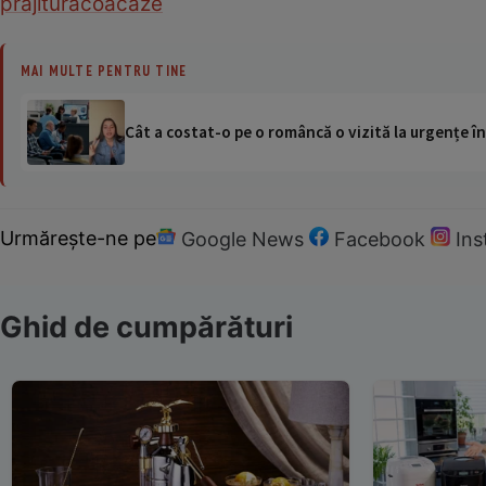
prajitura
coacaze
MAI MULTE PENTRU TINE
Cât a costat-o pe o româncă o vizită la urgențe în
Urmărește-ne pe
Google News
Facebook
In
Ghid de cumpărături