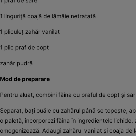
1 praf de sare
1 linguriță coajă de lămâie netratată
1 pliculeț zahăr vanilat
1 plic praf de copt
zahăr pudră
Mod de preparare
Pentru aluat, combini făina cu praful de copt și sa
Separat, bați ouăle cu zahărul până se topește, ap
o paletă, încorporezi făina în ingredientele lichid
omogenizează. Adaugi zahărul vanilat și coaja de lă