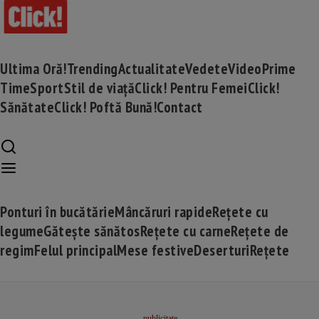
Ultima Oră!
Trending
Actualitate
Vedete
Video
Prime
Time
Sport
Stil de viață
Click! Pentru Femei
Click!
Sănătate
Click! Poftă Bună!
Contact
Ponturi în bucătărie
Mâncăruri rapide
Rețete cu
legume
Gătește sănătos
Rețete cu carne
Rețete de
regim
Felul principal
Mese festive
Deserturi
Rețete