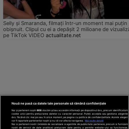
Selly și Smaranda, filmați într-un moment mai puțin
obișnuit. Clipul cu ei a depășit 2 milioane de vizualiz
pe TikTok VIDEO
actualitate.net
Nouă ne pasă ca datele tale personale să rămână confidențiale
Noi și partenerii noștri
606
stocăm și/sau accesăm informații pe dispozitivul dvs., precum identificatorii
cookie unici pentru prelucrarea datelor cu caracter personal. Puteți accepta sau gestiona alegerile
dvs. făcând clic mai jos sau în orice moment, pe pagina cu politica de confidențialitate. Aceste alegeri
vor fi raportate partenerilor noștri și nu vă vor afecta navigarea.
Mai multe detalii
Noi si partenerii nostri (retelele de socializare si agentiile de publicitate partenere, precum si furnizorii
nostri de servicii de date analitice) prelucram date pentru a permite website-ului sa functioneze,