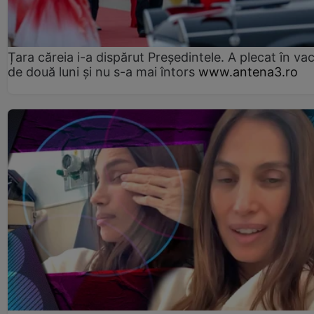
Țara căreia i-a dispărut Președintele. A plecat în va
de două luni și nu s-a mai întors
www.antena3.ro