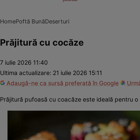
Home
Poftă Bună
Deserturi
Prăjitură cu cocăze
7 iulie 2026 11:40
Ultima actualizare:
21 iulie 2026 15:11
Adaugă-ne ca sursă preferată în Google
Urmă
Prăjitură pufoasă cu coacăze este ideală pentru o