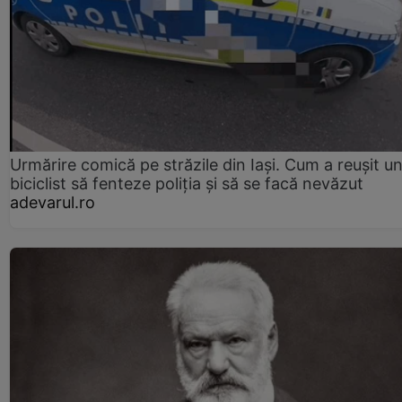
Urmărire comică pe străzile din Iași. Cum a reușit u
biciclist să fenteze poliția și să se facă nevăzut
adevarul.ro