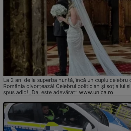
La 2 ani de la superba nuntă, încă un cuplu celebru 
România divorțează! Celebrul politician și soția lui ș
spus adio! „Da, este adevărat”
www.unica.ro