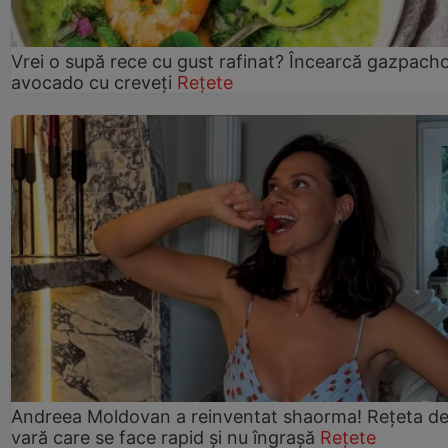
Vrei o supă rece cu gust rafinat? Încearcă gazpach
avocado cu creveți
Rețete
Andreea Moldovan a reinventat shaorma! Rețeta d
vară care se face rapid și nu îngrașă
Rețete