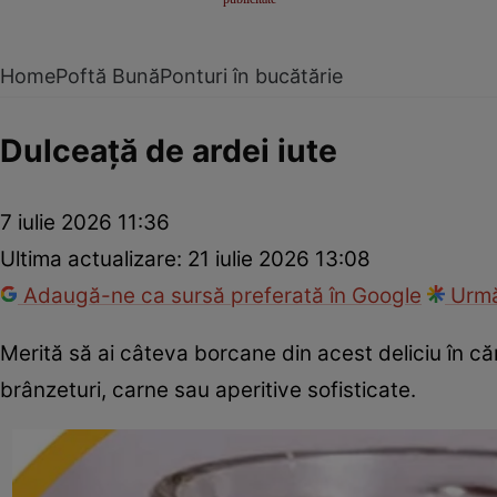
Home
Poftă Bună
Ponturi în bucătărie
Dulceață de ardei iute
7 iulie 2026 11:36
Ultima actualizare:
21 iulie 2026 13:08
Adaugă-ne ca sursă preferată în Google
Urmă
Merită să ai câteva borcane din acest deliciu în c
brânzeturi, carne sau aperitive sofisticate.