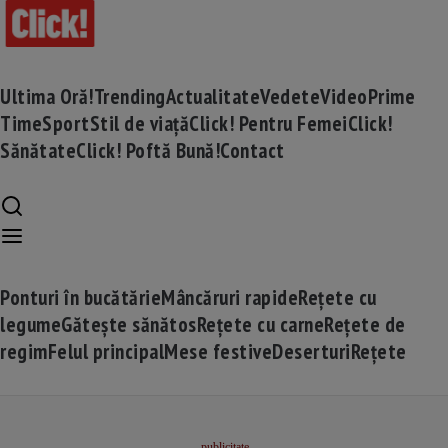
Ultima Oră!
Trending
Actualitate
Vedete
Video
Prime
Time
Sport
Stil de viață
Click! Pentru Femei
Click!
Sănătate
Click! Poftă Bună!
Contact
Ponturi în bucătărie
Mâncăruri rapide
Rețete cu
legume
Gătește sănătos
Rețete cu carne
Rețete de
regim
Felul principal
Mese festive
Deserturi
Rețete