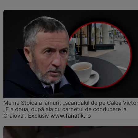
Meme Stoica a lămurit „scandalul de pe Calea Victori
„E a doua, după aia cu carnetul de conducere la
Craiova”. Exclusiv
www.fanatik.ro