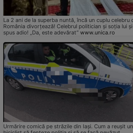
La 2 ani de la superba nuntă, încă un cuplu celebru 
România divorțează! Celebrul politician și soția lui ș
spus adio! „Da, este adevărat”
www.unica.ro
Urmărire comică pe străzile din Iași. Cum a reușit u
biciclist să fenteze poliția și să se facă nevăzut