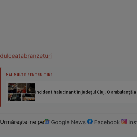
dulceata
branzeturi
MAI MULTE PENTRU TINE
Incident halucinant în județul Cluj. O ambulanță 
Urmărește-ne pe
Google News
Facebook
In