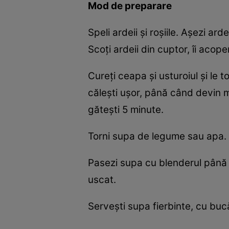
Mod de preparare
Speli ardeii și roșiile. Așezi a
Scoți ardeii din cuptor, îi acoper
Cureți ceapa și usturoiul și le t
călești ușor, până când devin mo
gătești 5 minute.
Torni supa de legume sau apa. F
Pasezi supa cu blenderul până c
uscat.
Servești supa fierbinte, cu buc