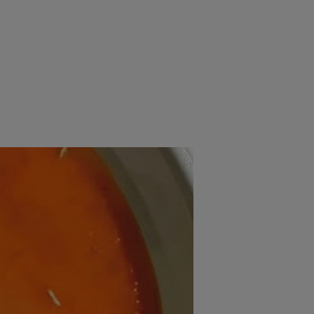
rincipal
Mese festive
Deserturi
Rețete