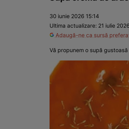
Ponturi în bucătărie
Mâncăruri rapide
Rețete cu legume
30 iunie 2026 15:14
Ultima actualizare:
21 iulie 202
Adaugă-ne ca sursă preferat
Vă propunem o supă gustoasă şi