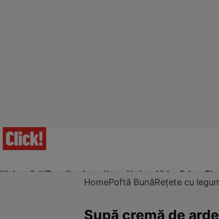
Ultima Oră!
Trending
Actualitate
Vedete
Video
Prime Ti
Home
Poftă Bună
Rețete cu legu
Supă cremă de ardei