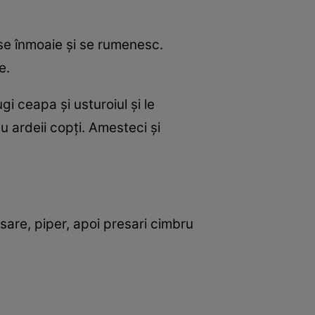
d se înmoaie și se rumenesc.
e.
gi ceapa și usturoiul și le
cu ardeii copți. Amesteci și
sare, piper, apoi presari cimbru