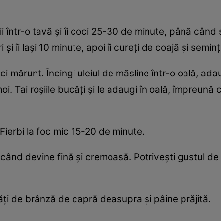
rdeii într-o tavă și îi coci 25-30 de minute, până cân
i și îi lași 10 minute, apoi îi cureți de coajă și seminț
oci mărunt. Încingi uleiul de măsline într-o oală, adau
i. Tai roșiile bucăți și le adaugi în oală, împreună 
ierbi la foc mic 15-20 de minute.
ând devine fină și cremoasă. Potrivești gustul de 
ăți de brânză de capră deasupra și pâine prăjită.