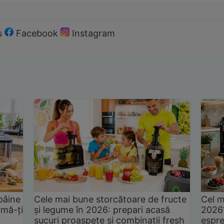
s
Facebook
Instagram
pâine
Cele mai bune storcătoare de fructe
Cel m
rmă-ți
și legume în 2026: prepari acasă
2026
sucuri proaspete și combinații fresh
espre