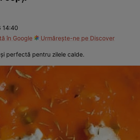
Gătește sănătos
Rețete cu carne
Rețete de regim
Felul p
6 14:40
ă în Google
Urmărește-ne pe Discover
 perfectă pentru zilele calde.