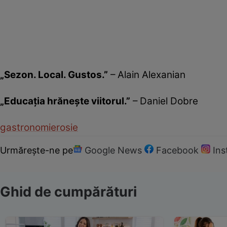
„Sezon. Local. Gustos.”
– Alain Alexanian
„Educația hrănește viitorul.”
– Daniel Dobre
gastronomie
rosie
Urmărește-ne pe
Google News
Facebook
In
Ghid de cumpărături