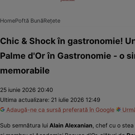
Home
Poftă Bună
Rețete
Chic & Shock în gastronomie! Un 
Palme d'Or în Gastronomie - o si
memorabile
25 iunie 2026 20:40
Ultima actualizare:
21 iulie 2026 12:49
Adaugă-ne ca sursă preferată în Google
Urmă
Sub semnătura lui
Alain Alexanian
, chef cu o stea