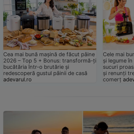
Cea mai bună mașină de făcut pâine
Cele mai bu
2026 – Top 5 + Bonus: transformă-ți
și legume în
bucătăria într-o brutărie și
sucuri proas
redescoperă gustul pâinii de casă
și renunți tr
adevarul.ro
comerț
adev