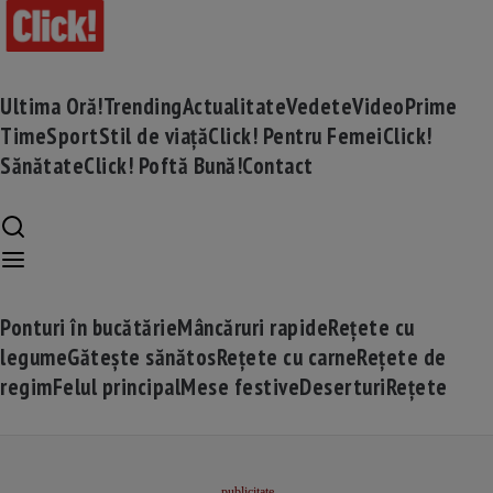
Ultima Oră!
Trending
Actualitate
Vedete
Video
Prime
Time
Sport
Stil de viață
Click! Pentru Femei
Click!
Sănătate
Click! Poftă Bună!
Contact
Ponturi în bucătărie
Mâncăruri rapide
Rețete cu
legume
Gătește sănătos
Rețete cu carne
Rețete de
regim
Felul principal
Mese festive
Deserturi
Rețete