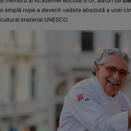
și membru al Academiei Bocuse d'Or, alături de
Da
o simplă roșie a devenit vedeta absolută a unei cine
cultural imaterial UNESCO.