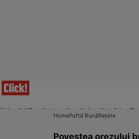
Ultima Oră!
Trending
Actualitate
Vedete
Video
Prime Ti
Home
Poftă Bună
Rețete
Povestea orezului b