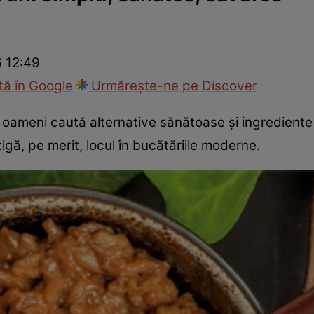
Gătește sănătos
Rețete cu carne
Rețete de regim
Felul p
6 12:49
ă în Google
Urmărește-ne pe Discover
ți oameni caută alternative sănătoase și ingredient
tigă, pe merit, locul în bucătăriile moderne.