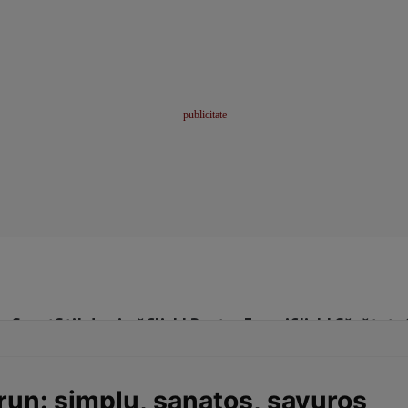
me
Sport
Stil de viață
Click! Pentru Femei
Click! Sănătate
run: simplu, sanatos, savuros