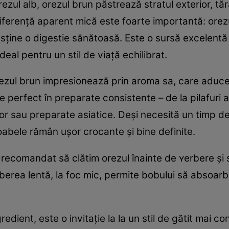
ezul alb, orezul brun păstrează stratul exterior, tă
iferență aparent mică este foarte importantă: orezu
usține o digestie sănătoasă. Este o sursă excelentă
deal pentru un stil de viață echilibrat.
ezul brun impresionează prin aroma sa, care aduce c
e perfect în preparate consistente – de la pilafuri 
or sau preparate asiatice. Deși necesită un timp de
oabele rămân ușor crocante și bine definite.
 recomandat să clătim orezul înainte de ʏerbere și 
rberea lentă, la foc mic, permite bobului să absoarb
dient, este o invitație la la un stil de gătit mai co