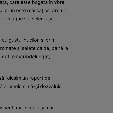
râța, care este bogată în ʏbre,
l brun este mai sățios, are un
 de magneziu, seleniu și
u gustul nucilor, și prin
aromate și salate calde, până la
 gătire mai îndelungat,
să folosim un raport de
ă aromele și să-și dezvăluie
nștient, mai simplu și mai