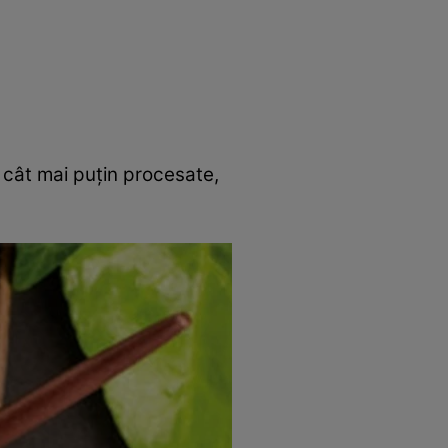
rincipal
Mese festive
Deserturi
Rețete
e cât mai puțin procesate,