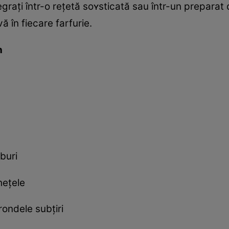
tegrați într-o rețetă soʏsticată sau într-un preparat
vă în fiecare farfurie.
n
buri
hețele
rondele subțiri