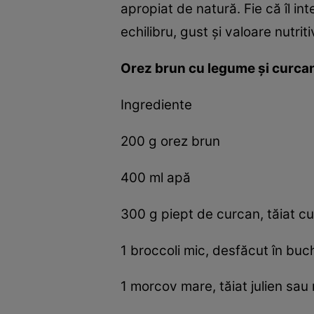
apropiat de natură. Fie că îl in
echilibru, gust și valoare nutriti
Orez brun cu legume și curca
Ingrediente
200 g orez brun
400 ml apă
300 g piept de curcan, tăiat cu
1 broccoli mic, desfăcut în buc
1 morcov mare, tăiat julien sau 