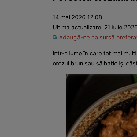
Ponturi în bucătărie
Mâncăruri rapide
Rețete cu legume
14 mai 2026 12:08
Ultima actualizare:
21 iulie 202
Adaugă-ne ca sursă preferat
Într-o lume în care tot mai mul
orezul brun sau sălbatic își câș