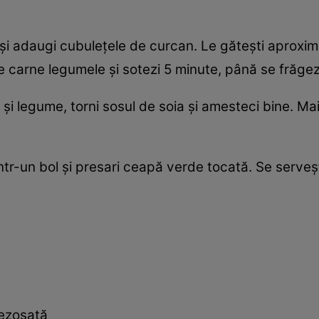
iul și adaugi cubulețele de curcan. Le gătești aprox
te carne legumele și sotezi 5 minute, până se frăg
 și legume, torni sosul de soia și amesteci bine. Ma
 într-un bol și presari ceapă verde tocată. Se serveș
dezosată