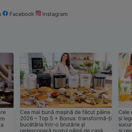
s
Facebook
Instagram
are
Cea mai bună mașină de făcut pâine
Cele 
2026 – Top 5 + Bonus: transformă-ți
și le
um
bucătăria într-o brutărie și
sucur
ta
redescoperă gustul pâinii de casă
și ren