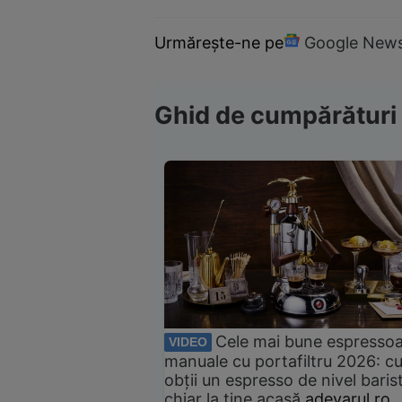
Urmărește-ne pe
Google New
Ghid de cumpărături
Cele mai bune espresso
VIDEO
manuale cu portafiltru 2026: c
obții un espresso de nivel baris
chiar la tine acasă
adevarul.ro