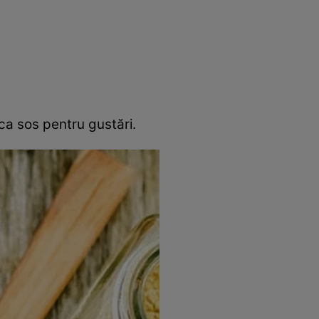
rincipal
Mese festive
Deserturi
Rețete
ca sos pentru gustări.