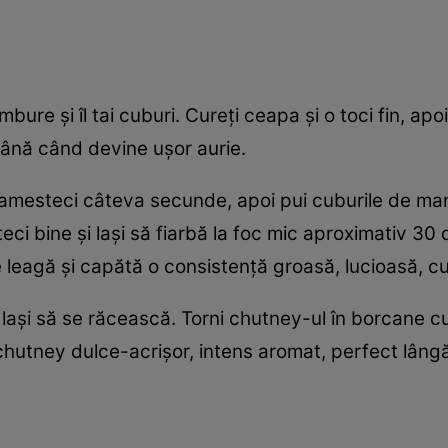
re și îl tai cuburi. Cureți ceapa și o toci fin, apoi t
 până când devine ușor aurie.
i amesteci câteva secunde, apoi pui cuburile de man
eci bine și lași să fiarbă la foc mic aproximativ 3
leagă și capătă o consistență groasă, lucioasă, cu
 lași să se răcească. Torni chutney-ul în borcane cura
hutney dulce-acrișor, intens aromat, perfect lângă