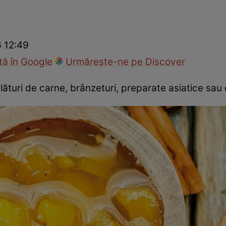
Gătește sănătos
Rețete cu carne
Rețete de regim
Felul p
6 12:49
ă în Google
Urmărește-ne pe Discover
turi de carne, brânzeturi, preparate asiatice sau 