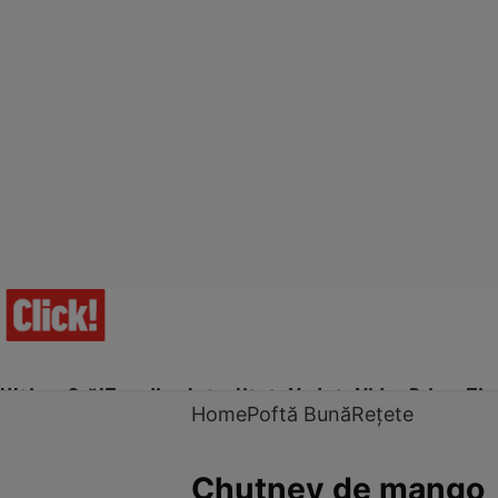
Ultima Oră!
Trending
Actualitate
Vedete
Video
Prime Ti
Home
Poftă Bună
Rețete
Chutney de mango