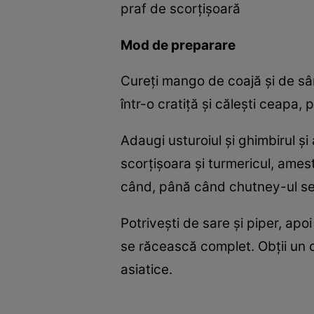
praf de scorțișoară
Mod de preparare
Cureți mango de coajă și de sâmbu
într-o cratiță și călești ceapa,
Adaugi usturoiul și ghimbirul ș
scorțișoara și turmericul, amest
când, până când chutney-ul se 
Potrivești de sare și piper, apoi
se răcească complet. Obții un c
asiatice.