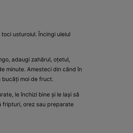
oci usturoiul. Încingi uleiul
go, adaugi zahărul, oțetul,
0 de minute. Amesteci din când în
 bucăți moi de fruct.
te, le închizi bine și le lași să
 fripturi, orez sau preparate