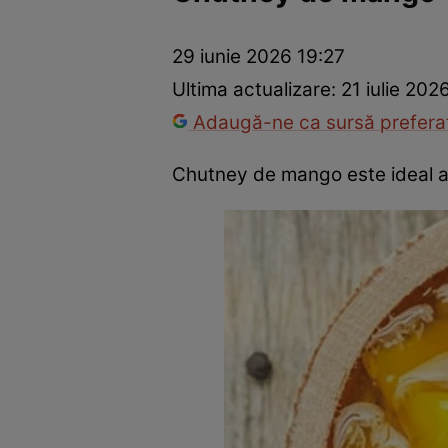
Ponturi în bucătărie
Mâncăruri rapide
Rețete cu legume
29 iunie 2026 19:27
Ultima actualizare:
21 iulie 202
Adaugă-ne ca sursă preferat
Chutney de mango este ideal ală