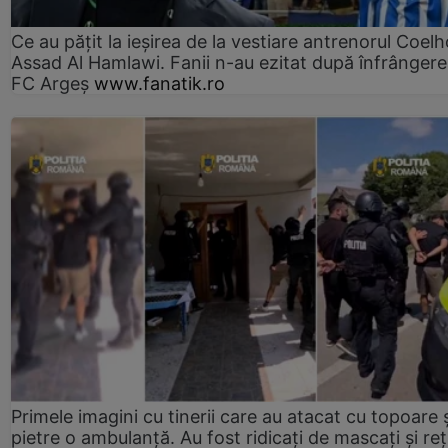
Ce au pățit la ieșirea de la vestiare antrenorul Coelh
Assad Al Hamlawi. Fanii n-au ezitat după înfrângere
FC Argeș
www.fanatik.ro
Primele imagini cu tinerii care au atacat cu topoare ș
pietre o ambulanță. Au fost ridicați de mascați și reț