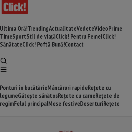
Ultima Oră!
Trending
Actualitate
Vedete
Video
Prime
Time
Sport
Stil de viață
Click! Pentru Femei
Click!
Sănătate
Click! Poftă Bună!
Contact
Ponturi în bucătărie
Mâncăruri rapide
Rețete cu
legume
Gătește sănătos
Rețete cu carne
Rețete de
regim
Felul principal
Mese festive
Deserturi
Rețete