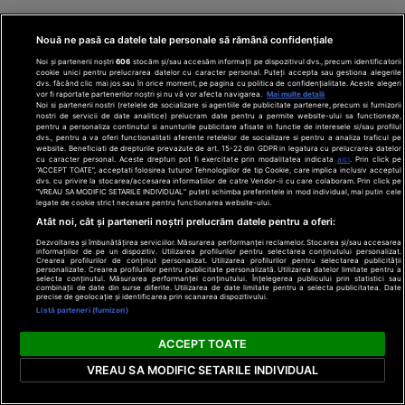
Nouă ne pasă ca datele tale personale să rămână confidențiale
Noi și partenerii noștri
606
stocăm și/sau accesăm informații pe dispozitivul dvs., precum identificatorii
cookie unici pentru prelucrarea datelor cu caracter personal. Puteți accepta sau gestiona alegerile
dvs. făcând clic mai jos sau în orice moment, pe pagina cu politica de confidențialitate. Aceste alegeri
vor fi raportate partenerilor noștri și nu vă vor afecta navigarea.
Mai multe detalii
Noi si partenerii nostri (retelele de socializare si agentiile de publicitate partenere, precum si furnizorii
nostri de servicii de date analitice) prelucram date pentru a permite website-ului sa functioneze,
pentru a personaliza continutul si anunturile publicitare afisate in functie de interesele si/sau profilul
dvs., pentru a va oferi functionalitati aferente retelelor de socializare si pentru a analiza traficul pe
website. Beneficiati de drepturile prevazute de art. 15-22 din GDPR in legatura cu prelucrarea datelor
cu caracter personal. Aceste drepturi pot fi exercitate prin modalitatea indicata
aici
. Prin click pe
“ACCEPT TOATE”, acceptati folosirea tuturor Tehnologiilor de tip Cookie, care implica inclusiv acceptul
dvs. cu privire la stocarea/accesarea informatiilor de catre Vendor-ii cu care colaboram. Prin click pe
“VREAU SA MODIFIC SETARILE INDIVIDUAL” puteti schimba preferintele in mod individual, mai putin cele
legate de cookie strict necesare pentru functionarea website-ului.
Atât noi, cât și partenerii noștri prelucrăm datele pentru a oferi:
Dezvoltarea și îmbunătățirea serviciilor. Măsurarea performanței reclamelor. Stocarea și/sau accesarea
informațiilor de pe un dispozitiv. Utilizarea profilurilor pentru selectarea conținutului personalizat.
Crearea profilurilor de conținut personalizat. Utilizarea profilurilor pentru selectarea publicității
personalizate. Crearea profilurilor pentru publicitate personalizată. Utilizarea datelor limitate pentru a
selecta conținutul. Măsurarea performanței conținutului. Înțelegerea publicului prin statistici sau
Lichior de caise
Mese festive
combinații de date din surse diferite. Utilizarea de date limitate pentru a selecta publicitatea. Date
precise de geolocație și identificarea prin scanarea dispozitivului.
Listă parteneri (furnizori)
ACCEPT TOATE
VREAU SA MODIFIC SETARILE INDIVIDUAL