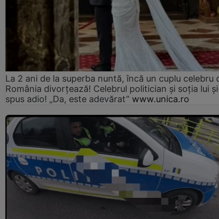
La 2 ani de la superba nuntă, încă un cuplu celebru 
România divorțează! Celebrul politician și soția lui ș
spus adio! „Da, este adevărat”
www.unica.ro