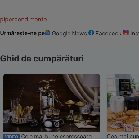
piper
condimente
Urmărește-ne pe
Google News
Facebook
In
Ghid de cumpărături
Cele mai bune espressoare
Cea mai bun
VIDEO