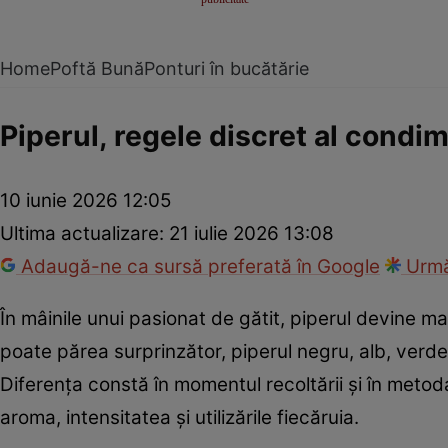
Home
Poftă Bună
Ponturi în bucătărie
Piperul, regele discret al condi
10 iunie 2026 12:05
Ultima actualizare:
21 iulie 2026 13:08
Adaugă-ne ca sursă preferată în Google
Urmă
În mâinile unui pasionat de gătit, piperul devine 
poate părea surprinzător, piperul negru, alb, verde
Diferența constă în momentul recoltării și în meto
aroma, intensitatea și utilizările fiecăruia.