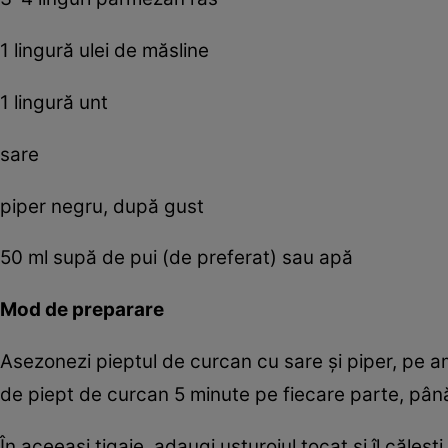
1 lingură ulei de măsline
1 lingură unt
sare
piper negru, după gust
50 ml supă de pui (de preferat) sau apă
Mod de preparare
Asezonezi pieptul de curcan cu sare și piper, pe ambe
de piept de curcan 5 minute pe fiecare parte, până d
În aceeași tigaie, adaugi usturoiul tocat și îl căleșt