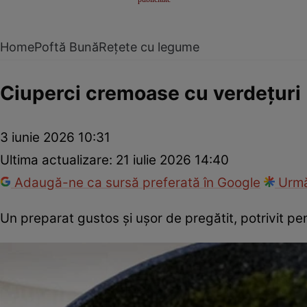
Home
Poftă Bună
Rețete cu legume
Ciuperci cremoase cu verdețuri
3 iunie 2026 10:31
Ultima actualizare:
21 iulie 2026 14:40
Adaugă-ne ca sursă preferată în Google
Urmă
Un preparat gustos și ușor de pregătit, potrivit pe