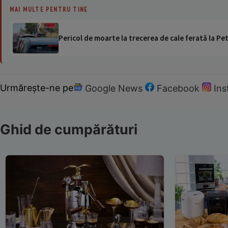
MAI MULTE PENTRU TINE
Pericol de moarte la trecerea de cale ferată la Pet
Urmărește-ne pe
Google News
Facebook
In
Ghid de cumpărături