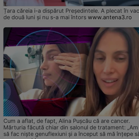
Țara căreia i-a dispărut Președintele. A plecat în va
de două luni și nu s-a mai întors
www.antena3.ro
Cum a aflat, de fapt, Alina Pușcău că are cancer.
Mărturia făcută chiar din salonul de tratament: „Am
să fac niște genuflexiuni și a început să mă înțepe s