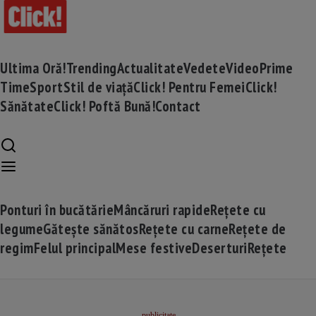
Ultima Oră!
Trending
Actualitate
Vedete
Video
Prime
Time
Sport
Stil de viață
Click! Pentru Femei
Click!
Sănătate
Click! Poftă Bună!
Contact
Ponturi în bucătărie
Mâncăruri rapide
Rețete cu
legume
Gătește sănătos
Rețete cu carne
Rețete de
regim
Felul principal
Mese festive
Deserturi
Rețete