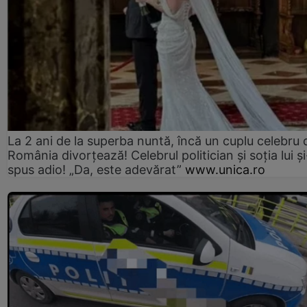
La 2 ani de la superba nuntă, încă un cuplu celebru 
România divorțează! Celebrul politician și soția lui ș
spus adio! „Da, este adevărat”
www.unica.ro