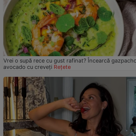
Vrei o supă rece cu gust rafinat? Încearcă gazpach
avocado cu creveți
Rețete