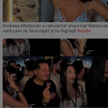
Andreea Moldovan a reinventat shaorma! Rețeta d
vară care se face rapid și nu îngrașă
Rețete