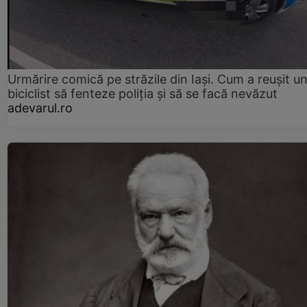
Urmărire comică pe străzile din Iași. Cum a reușit u
biciclist să fenteze poliția și să se facă nevăzut
adevarul.ro