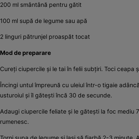
200 ml smântână pentru gătit
100 ml supă de legume sau apă
2 linguri pătrunjel proaspăt tocat
Mod de preparare
Cureți ciupercile și le tai în felii subțiri. Toci ceapa
Încingi untul împreună cu uleiul într-o tigaie adân
usturoiul și îl gătești încă 30 de secunde.
Adaugi ciupercile feliate și le gătești la foc mediu
rumenesc.
Torni supa de legume și lași să fiarbă 2-3 minute. 