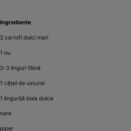
Ingrediente
2 cartofi dulci mari
1 ou
2-3 linguri făină
1 cățel de usturoi
1 linguriță boia dulce
sare
piper