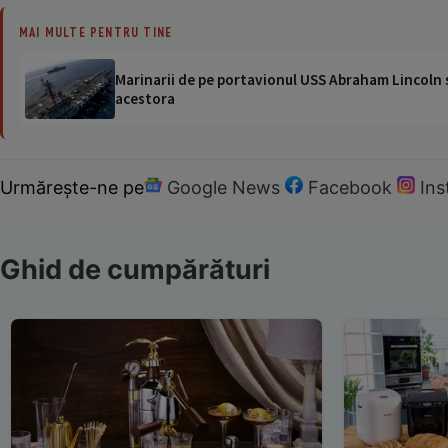
MAI MULTE PENTRU TINE
Marinarii de pe portavionul USS Abraham Lincoln su
acestora
Urmărește-ne pe
Google News
Facebook
In
Ghid de cumpărături