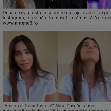
După ce i-au fost descoperite mesajele vechi de pe
Instagram, o regină a frumuseții a rămas fără coro
www.antena3.ro
„Am intrat în metastază” Alina Pușcău, anunț
cutremurător înainte să intre în operație! Vedeta a