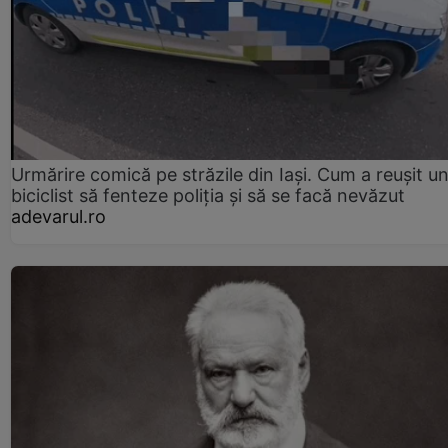
Urmărire comică pe străzile din Iași. Cum a reușit u
biciclist să fenteze poliția și să se facă nevăzut
adevarul.ro