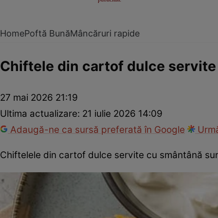
Home
Poftă Bună
Mâncăruri rapide
Chiftele din cartof dulce servit
27 mai 2026 21:19
Ultima actualizare:
21 iulie 2026 14:09
Adaugă-ne ca sursă preferată în Google
Urmă
Chiftelele din cartof dulce servite cu smântână su