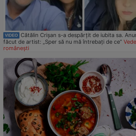
Cătălin Crișan s-a despărțit de iubita sa. Anu
VIDEO
făcut de artist: „Sper să nu mă întrebați de ce”
Vede
românești