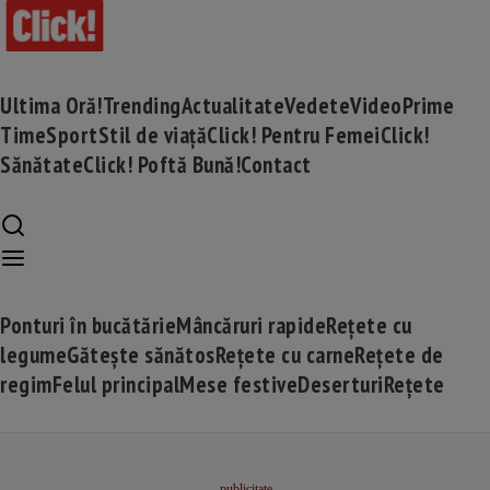
Ultima Oră!
Trending
Actualitate
Vedete
Video
Prime
Time
Sport
Stil de viață
Click! Pentru Femei
Click!
Sănătate
Click! Poftă Bună!
Contact
Ponturi în bucătărie
Mâncăruri rapide
Rețete cu
legume
Gătește sănătos
Rețete cu carne
Rețete de
regim
Felul principal
Mese festive
Deserturi
Rețete