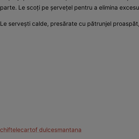
parte. Le scoți pe șervețel pentru a elimina excesul
Le servești calde, presărate cu pătrunjel proaspă
chiftele
cartof dulce
smantana