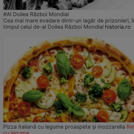
#Al Doilea Război Mondial
Cea mai mare evadare dintr-un lagăr de prizonieri, î
timpul celui de-al Doilea Război Mondial
historia.ro
Pizza italiană cu legume proaspete și mozzarella
Re
cu legume