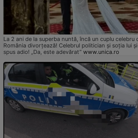
La 2 ani de la superba nuntă, încă un cuplu celebru 
România divorțează! Celebrul politician și soția lui ș
spus adio! „Da, este adevărat”
www.unica.ro