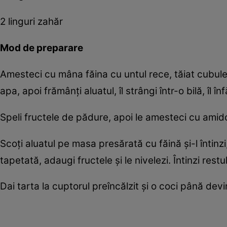
2 linguri zahăr
Mod de preparare
Amesteci cu mâna făina cu untul rece, tăiat cubuleț
apa, apoi frămânți aluatul, îl strângi într-o bilă, îl î
Speli fructele de pădure, apoi le amesteci cu amido
Scoți aluatul pe masa presărată cu făină și-l întinzi
tapetată, adaugi fructele și le nivelezi. Întinzi restul d
Dai tarta la cuptorul preîncălzit și o coci până de