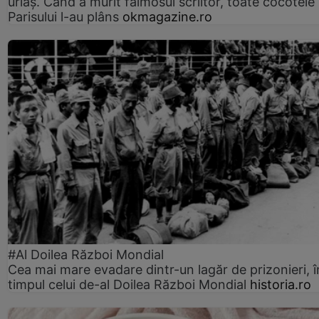
uriaș. Când a murit faimosul scriitor, toate cocotele
Parisului l-au plâns
okmagazine.ro
#Al Doilea Război Mondial
Cea mai mare evadare dintr-un lagăr de prizonieri, î
timpul celui de-al Doilea Război Mondial
historia.ro