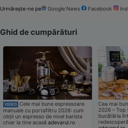
Urmărește-ne pe
Google News
Facebook
In
Ghid de cumpărături
Cele mai bune espressoare
Cea mai bun
VIDEO
2026 – Top 
manuale cu portafiltru 2026: cum
bucătăria înt
obții un espresso de nivel barista
redescoperă 
chiar la tine acasă
adevarul.ro
adevarul.ro