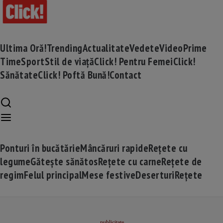
Ultima Oră!
Trending
Actualitate
Vedete
Video
Prime
Time
Sport
Stil de viață
Click! Pentru Femei
Click!
Sănătate
Click! Poftă Bună!
Contact
Ponturi în bucătărie
Mâncăruri rapide
Rețete cu
legume
Gătește sănătos
Rețete cu carne
Rețete de
regim
Felul principal
Mese festive
Deserturi
Rețete