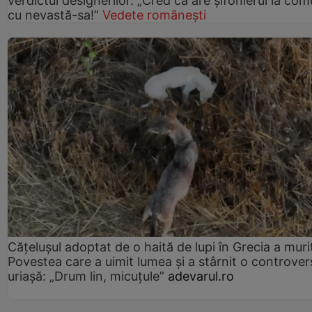
verdictul designerilor. „Cred că are șifonierul la co
cu nevastă-sa!”
Vedete românești
Cățelușul adoptat de o haită de lupi în Grecia a muri
Povestea care a uimit lumea și a stârnit o controver
uriașă: „Drum lin, micuțule”
adevarul.ro