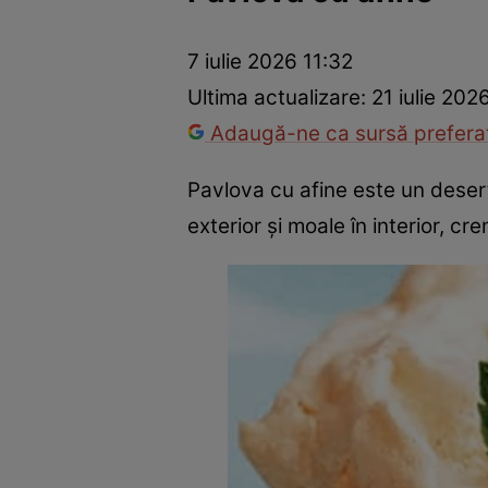
Ponturi în bucătărie
Mâncăruri rapide
Rețete cu legume
7 iulie 2026 11:32
Ultima actualizare:
21 iulie 202
Adaugă-ne ca sursă preferat
Pavlova cu afine este un desert
exterior și moale în interior, c