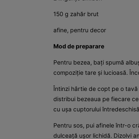
150 g zahăr brut
afine, pentru decor
Mod de preparare
Pentru bezea, bați spumă albușu
compoziție tare și lucioasă. În
Întinzi hârtie de copt pe o tavă
distribui bezeaua pe fiecare cer
cu ușa cuptorului întredeschisă
Pentru sos, pui afinele într-o c
dulceață ușor lichidă. Dizolvi a