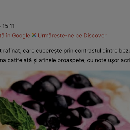
Gătește sănătos
Rețete cu carne
Rețete de regim
Felul p
6 15:11
ă în Google
Urmărește-ne pe Discover
 rafinat, care cucerește prin contrastul dintre be
rema catifelată și afinele proaspete, cu note ușor acr