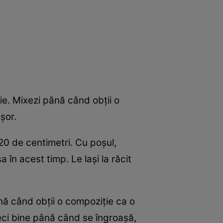
ie. Mixezi până când obții o
șor.
 20 de centimetri. Cu poșul,
 în acest timp. Le lași la răcit
ână când obții o compoziție ca o
teci bine până când se îngroașă,