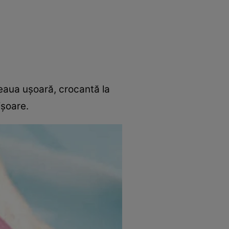
rincipal
Mese festive
Deserturi
Rețete
zeaua ușoară, crocantă la
ișoare.