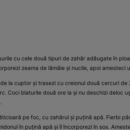
rile cu cele două tipuri de zahăr adăugate în ploa
corporezi zeama de lămâie și nucile, apoi amesteci u
 de la cuptor și trasezi cu creionul două cercuri de
c. Coci blaturile două ore la și nu deschizi deloc ușa
.
răticioară pe foc, cu zahărul și puțină apă. Fierbi p
midonul în puțină apă și îl încorporezi în sos. Ames