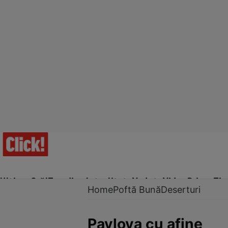
Ultima Oră!
Trending
Actualitate
Vedete
Video
Prime Ti
Home
Poftă Bună
Deserturi
Pavlova cu afine