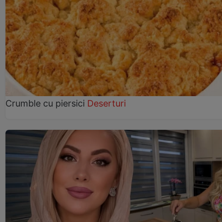
Crumble cu piersici
Deserturi