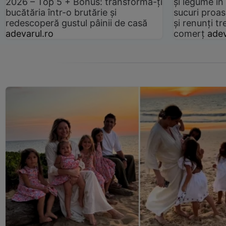
2026 – Top 5 + Bonus: transformă-ți
și legume în
bucătăria într-o brutărie și
sucuri proas
redescoperă gustul pâinii de casă
și renunți tr
adevarul.ro
comerț
adev