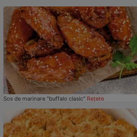
Sos de marinare "buffalo clasic"
Rețete