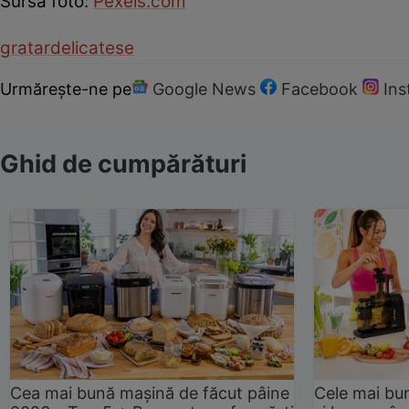
Sursa foto:
Pexels.com
gratar
delicatese
Urmărește-ne pe
Google News
Facebook
In
Ghid de cumpărături
Cea mai bună mașină de făcut pâine
Cele mai bu