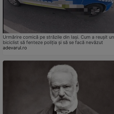
Urmărire comică pe străzile din Iași. Cum a reușit u
biciclist să fenteze poliția și să se facă nevăzut
adevarul.ro