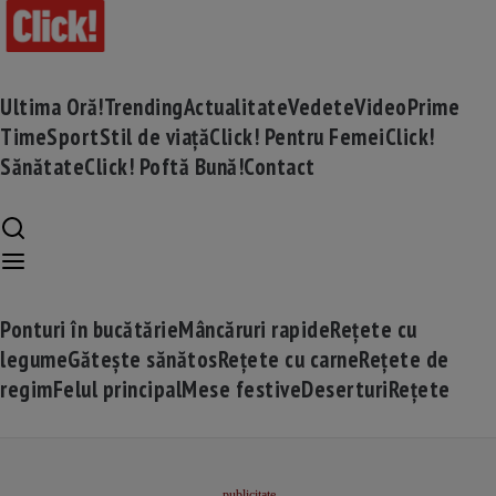
Ultima Oră!
Trending
Actualitate
Vedete
Video
Prime
Time
Sport
Stil de viață
Click! Pentru Femei
Click!
Sănătate
Click! Poftă Bună!
Contact
Ponturi în bucătărie
Mâncăruri rapide
Rețete cu
legume
Gătește sănătos
Rețete cu carne
Rețete de
regim
Felul principal
Mese festive
Deserturi
Rețete