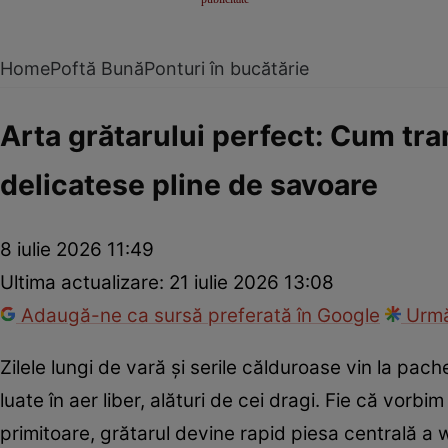
Home
Poftă Bună
Ponturi în bucătărie
Arta grătarului perfect: Cum tran
delicatese pline de savoare
8 iulie 2026 11:49
Ultima actualizare:
21 iulie 2026 13:08
Adaugă-ne ca sursă preferată în Google
Urmă
Zilele lungi de vară și serile călduroase vin la pac
luate în aer liber, alături de cei dragi. Fie că vorb
primitoare, grătarul devine rapid piesa centrală a 