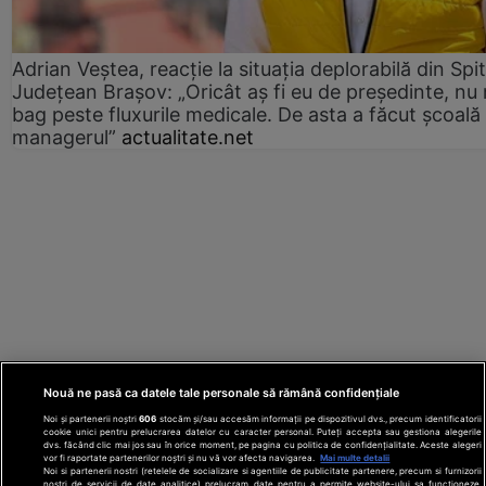
Adrian Veștea, reacție la situația deplorabilă din Spit
Județean Brașov: „Oricât aș fi eu de președinte, nu
bag peste fluxurile medicale. De asta a făcut școală
managerul”
actualitate.net
Nouă ne pasă ca datele tale personale să rămână confidențiale
Noi și partenerii noștri
606
stocăm și/sau accesăm informații pe dispozitivul dvs., precum identificatorii
cookie unici pentru prelucrarea datelor cu caracter personal. Puteți accepta sau gestiona alegerile
dvs. făcând clic mai jos sau în orice moment, pe pagina cu politica de confidențialitate. Aceste alegeri
vor fi raportate partenerilor noștri și nu vă vor afecta navigarea.
Mai multe detalii
Noi si partenerii nostri (retelele de socializare si agentiile de publicitate partenere, precum si furnizorii
nostri de servicii de date analitice) prelucram date pentru a permite website-ului sa functioneze,