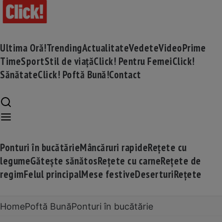
Ultima Oră!
Trending
Actualitate
Vedete
Video
Prime
Time
Sport
Stil de viață
Click! Pentru Femei
Click!
Sănătate
Click! Poftă Bună!
Contact
Ponturi în bucătărie
Mâncăruri rapide
Rețete cu
legume
Gătește sănătos
Rețete cu carne
Rețete de
regim
Felul principal
Mese festive
Deserturi
Rețete
Home
Poftă Bună
Ponturi în bucătărie