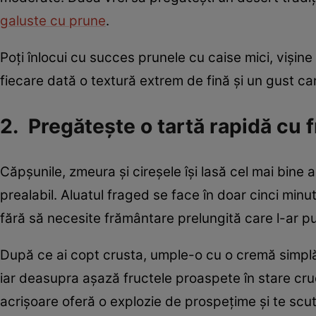
galuste cu prune
.
Poți înlocui cu succes prunele cu caise mici, vișine
fiecare dată o textură extrem de fină și un gust ca
2. Pregătește o tartă rapidă cu f
Căpșunile, zmeura și cireșele își lasă cel mai bin
prealabil. Aluatul fraged se face în doar cinci minu
fără să necesite frământare prelungită care l-ar put
După ce ai copt crusta, umple-o cu o cremă simplă
iar deasupra așază fructele proaspete în stare cru
acrișoare oferă o explozie de prospețime și te sc