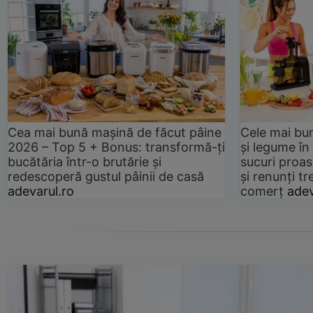
Cea mai bună mașină de făcut pâine
Cele mai bu
2026 – Top 5 + Bonus: transformă-ți
și legume în
bucătăria într-o brutărie și
sucuri proas
redescoperă gustul pâinii de casă
și renunți tr
adevarul.ro
comerț
adev