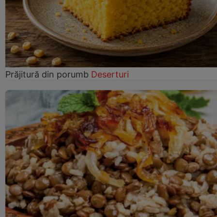
Prăjitură din porumb
Deserturi