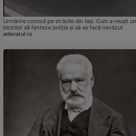
Urmărire comică pe străzile din Iași. Cum a reușit u
biciclist să fenteze poliția și să se facă nevăzut
adevarul.ro