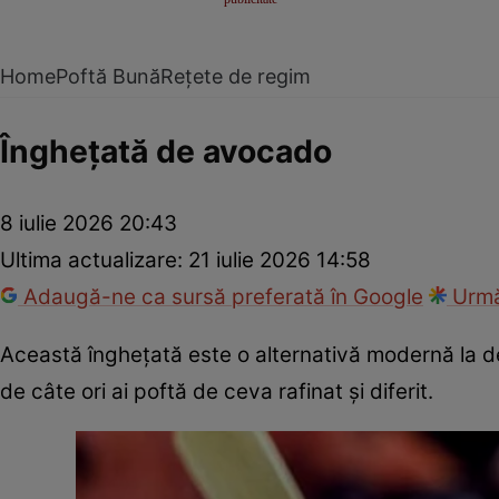
Home
Poftă Bună
Rețete de regim
Înghețată de avocado
8 iulie 2026 20:43
Ultima actualizare:
21 iulie 2026 14:58
Adaugă-ne ca sursă preferată în Google
Urmă
Această înghețată este o alternativă modernă la des
de câte ori ai poftă de ceva rafinat și diferit.