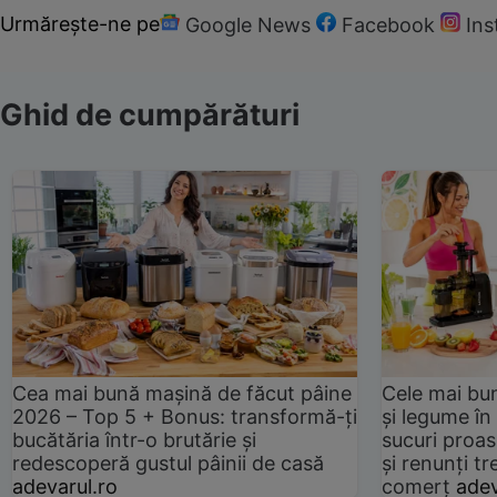
Urmărește-ne pe
Google News
Facebook
In
Ghid de cumpărături
Cea mai bună mașină de făcut pâine
Cele mai bu
2026 – Top 5 + Bonus: transformă-ți
și legume în
bucătăria într-o brutărie și
sucuri proas
redescoperă gustul pâinii de casă
și renunți tr
adevarul.ro
comerț
adev