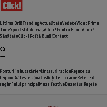
Ultima Oră!
Trending
Actualitate
Vedete
Video
Prime
Time
Sport
Stil de viață
Click! Pentru Femei
Click!
Sănătate
Click! Poftă Bună!
Contact
Ponturi în bucătărie
Mâncăruri rapide
Rețete cu
legume
Gătește sănătos
Rețete cu carne
Rețete de
regim
Felul principal
Mese festive
Deserturi
Rețete