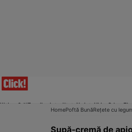
Ultima Oră!
Trending
Actualitate
Vedete
Video
Prime Ti
Home
Poftă Bună
Rețete cu legu
Supă-cremă de api