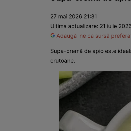
Ponturi în bucătărie
Mâncăruri rapide
Rețete cu legume
27 mai 2026 21:31
Ultima actualizare:
21 iulie 202
Adaugă-ne ca sursă preferat
Supa-cremă de apio este ideală
crutoane.