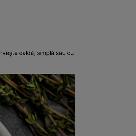
rincipal
Mese festive
Deserturi
Rețete
rvește caldă, simplă sau cu