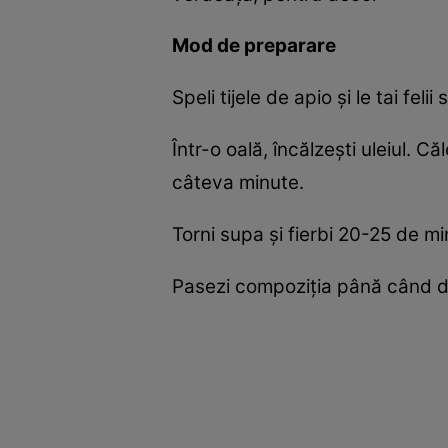
Mod de preparare
Speli tijele de apio și le tai feli
Într-o oală, încălzești uleiul. 
câteva minute.
Torni supa și fierbi 20-25 de m
Pasezi compoziția până când dev