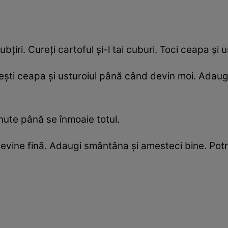
i subțiri. Cureți cartoful și-l tai cuburi. Toci ceapa și u
Călești ceapa și usturoiul până când devin moi. Adaug
inute până se înmoaie totul.
ine fină. Adaugi smântâna și amesteci bine. Potriv