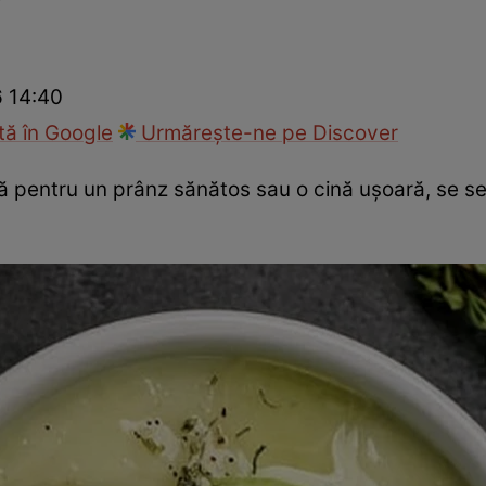
Gătește sănătos
Rețete cu carne
Rețete de regim
Felul p
6 14:40
ă în Google
Urmărește-ne pe Discover
 pentru un prânz sănătos sau o cină ușoară, se se