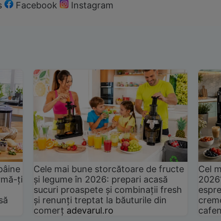
s
Facebook
Instagram
pâine
Cele mai bune storcătoare de fructe
Cel m
rmă-ți
și legume în 2026: prepari acasă
2026
sucuri proaspete și combinații fresh
espre
să
și renunți treptat la băuturile din
cremo
comerț
adevarul.ro
cafen