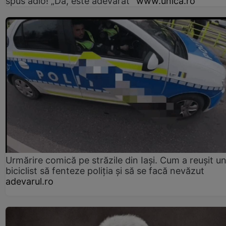
spus adio! „Da, este adevărat”
www.unica.ro
Urmărire comică pe străzile din Iași. Cum a reușit u
biciclist să fenteze poliția și să se facă nevăzut
adevarul.ro