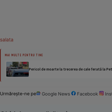
salata
MAI MULTE PENTRU TINE
Pericol de moarte la trecerea de cale ferată la Pet
Urmărește-ne pe
Google News
Facebook
In