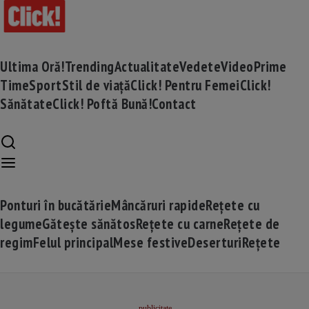
Ultima Oră!
Trending
Actualitate
Vedete
Video
Prime
Time
Sport
Stil de viață
Click! Pentru Femei
Click!
Sănătate
Click! Poftă Bună!
Contact
Ponturi în bucătărie
Mâncăruri rapide
Rețete cu
legume
Gătește sănătos
Rețete cu carne
Rețete de
regim
Felul principal
Mese festive
Deserturi
Rețete