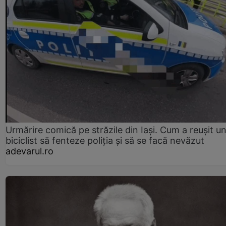
Urmărire comică pe străzile din Iași. Cum a reușit u
biciclist să fenteze poliția și să se facă nevăzut
adevarul.ro