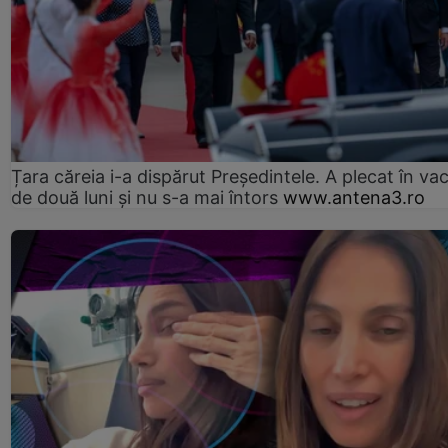
Țara căreia i-a dispărut Președintele. A plecat în va
de două luni și nu s-a mai întors
www.antena3.ro