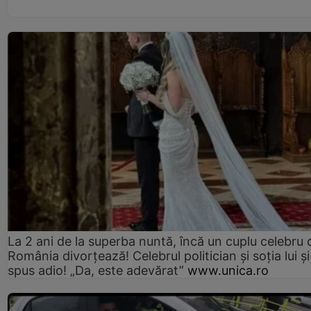
La 2 ani de la superba nuntă, încă un cuplu celebru 
România divorțează! Celebrul politician și soția lui ș
spus adio! „Da, este adevărat”
www.unica.ro