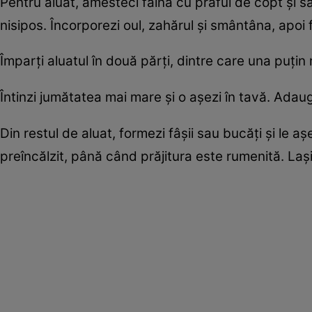
Pentru aluat, amesteci făina cu praful de copt și s
nisipos. Încorporezi oul, zahărul și smântâna, apo
Împarți aluatul în două părți, dintre care una puți
Întinzi jumătatea mai mare și o așezi în tavă. Adaug
Din restul de aluat, formezi fâșii sau bucăți și le a
preîncălzit, până când prăjitura este rumenită. Laș