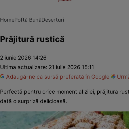
Home
Poftă Bună
Deserturi
Prăjitură rustică
2 iunie 2026 14:26
Ultima actualizare:
21 iulie 2026 15:11
Adaugă-ne ca sursă preferată în Google
Urmă
Perfectă pentru orice moment al zilei, prăjitura ru
dată o surpriză delicioasă.