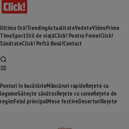
Ultima Oră!
Trending
Actualitate
Vedete
Video
Prime
Time
Sport
Stil de viață
Click! Pentru Femei
Click!
Sănătate
Click! Poftă Bună!
Contact
Ponturi în bucătărie
Mâncăruri rapide
Rețete cu
legume
Gătește sănătos
Rețete cu carne
Rețete de
regim
Felul principal
Mese festive
Deserturi
Rețete