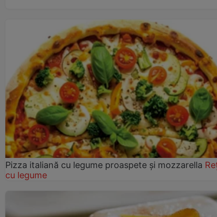
Pizza italiană cu legume proaspete și mozzarella
Re
cu legume