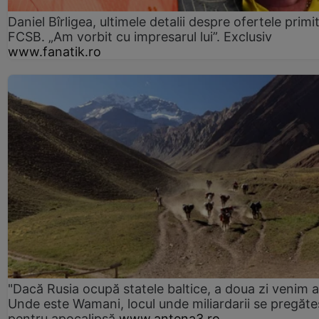
Daniel Bîrligea, ultimele detalii despre ofertele primi
FCSB. „Am vorbit cu impresarul lui”. Exclusiv
www.fanatik.ro
"Dacă Rusia ocupă statele baltice, a doua zi venim ai
Unde este Wamani, locul unde miliardarii se pregăte
pentru apocalipsă
www.antena3.ro