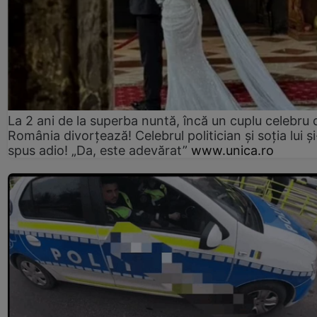
La 2 ani de la superba nuntă, încă un cuplu celebru 
România divorțează! Celebrul politician și soția lui ș
spus adio! „Da, este adevărat”
www.unica.ro