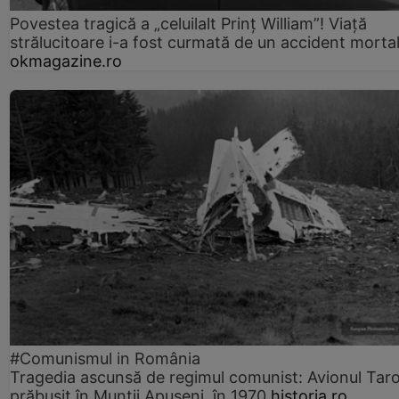
Povestea tragică a „celuilalt Prinț William”! Viață
strălucitoare i-a fost curmată de un accident morta
okmagazine.ro
#Comunismul in România
Tragedia ascunsă de regimul comunist: Avionul Ta
prăbușit în Munții Apuseni, în 1970
historia.ro