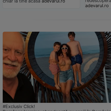
redescoperă 
chiar la tine acasă
adevarul.ro
adevarul.ro
#Exclusiv Click!