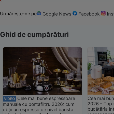
Urmărește-ne pe
Google News
Facebook
In
Ghid de cumpărături
Cele mai bune espressoare
Cea mai bun
VIDEO
2026 – Top 
manuale cu portafiltru 2026: cum
bucătăria înt
obții un espresso de nivel barista