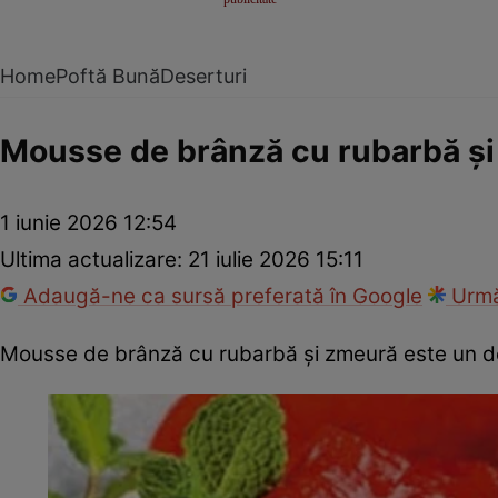
Home
Poftă Bună
Deserturi
Mousse de brânză cu rubarbă ș
1 iunie 2026 12:54
Ultima actualizare:
21 iulie 2026 15:11
Adaugă-ne ca sursă preferată în Google
Urmă
Mousse de brânză cu rubarbă și zmeură este un dese