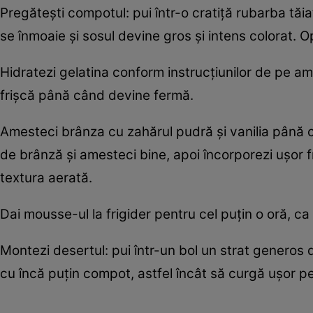
Pregătești compotul: pui într-o cratiță rubarba tăia
se înmoaie și sosul devine gros și intens colorat. O
Hidratezi gelatina conform instrucțiunilor de pe amb
frișcă până când devine fermă.
Amesteci brânza cu zahărul pudră și vanilia până c
de brânză și amesteci bine, apoi încorporezi ușor 
textura aerată.
Dai mousse-ul la frigider pentru cel puțin o oră, c
Montezi desertul: pui într-un bol un strat gener
cu încă puțin compot, astfel încât să curgă ușor p