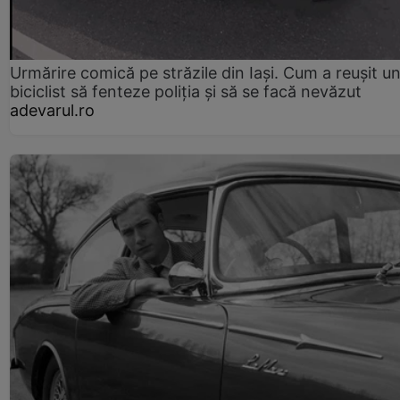
Urmărire comică pe străzile din Iași. Cum a reușit u
biciclist să fenteze poliția și să se facă nevăzut
adevarul.ro