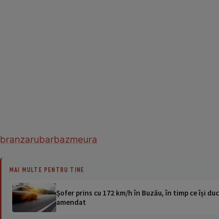
branza
rubarba
zmeura
MAI MULTE PENTRU TINE
Șofer prins cu 172 km/h în Buzău, în timp ce își duc
amendat