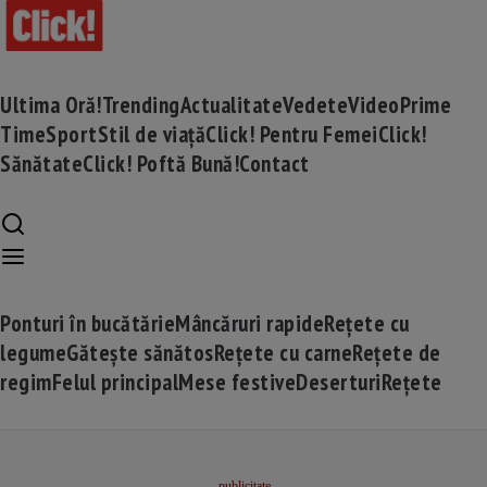
Ultima Oră!
Trending
Actualitate
Vedete
Video
Prime
Time
Sport
Stil de viață
Click! Pentru Femei
Click!
Sănătate
Click! Poftă Bună!
Contact
Ponturi în bucătărie
Mâncăruri rapide
Rețete cu
legume
Gătește sănătos
Rețete cu carne
Rețete de
regim
Felul principal
Mese festive
Deserturi
Rețete