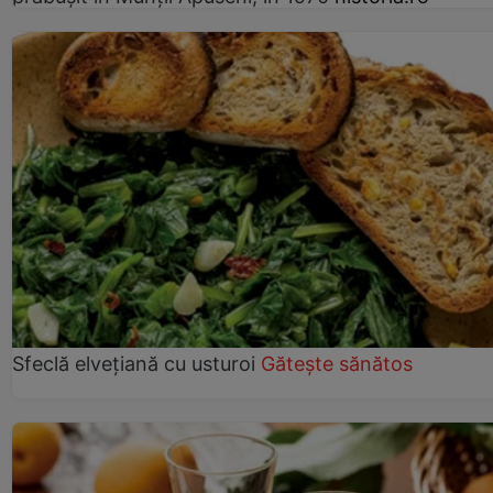
Sfeclă elvețiană cu usturoi
Gătește sănătos