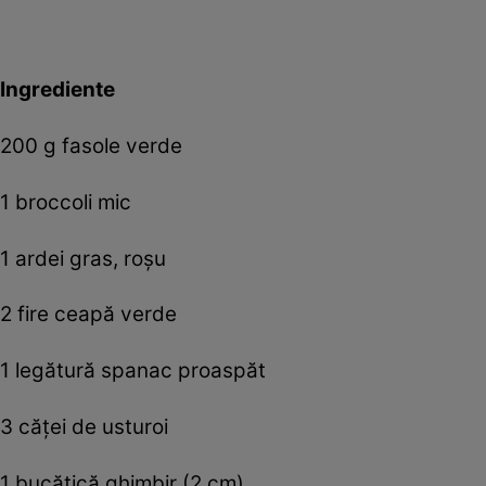
Ingrediente
200 g fasole verde
1 broccoli mic
1 ardei gras, roșu
2 fire ceapă verde
1 legătură spanac proaspăt
3 căței de usturoi
1 bucățică ghimbir (2 cm)