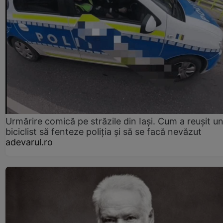
Urmărire comică pe străzile din Iași. Cum a reușit u
biciclist să fenteze poliția și să se facă nevăzut
adevarul.ro