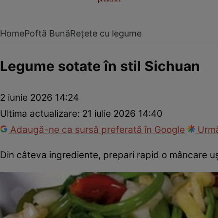
Home
Poftă Bună
Rețete cu legume
Legume sotate în stil Sichuan
2 iunie 2026 14:24
Ultima actualizare:
21 iulie 2026 14:40
Adaugă-ne ca sursă preferată în Google
Urmă
Din câteva ingrediente, prepari rapid o mâncare uş