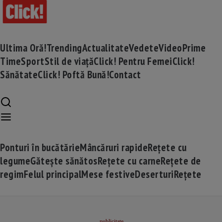
Ultima Oră!
Trending
Actualitate
Vedete
Video
Prime
Time
Sport
Stil de viață
Click! Pentru Femei
Click!
Sănătate
Click! Poftă Bună!
Contact
Ponturi în bucătărie
Mâncăruri rapide
Rețete cu
legume
Gătește sănătos
Rețete cu carne
Rețete de
regim
Felul principal
Mese festive
Deserturi
Rețete