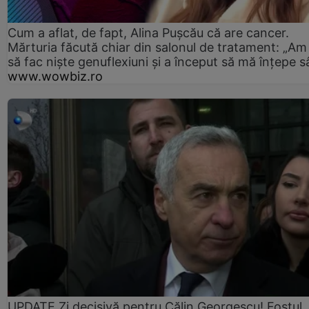
Cum a aflat, de fapt, Alina Pușcău că are cancer.
Mărturia făcută chiar din salonul de tratament: „Am
să fac niște genuflexiuni și a început să mă înțepe s
www.wowbiz.ro
UPDATE Zi decisivă pentru Călin Georgescu! Fostul