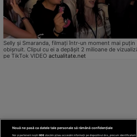
Selly și Smaranda, filmați într-un moment mai puțin
obișnuit. Clipul cu ei a depășit 2 milioane de vizualiz
pe TikTok VIDEO
actualitate.net
Nouă ne pasă ca datele tale personale să rămână confidențiale
Noi și partenerii noștri
606
stocăm și/sau accesăm informații pe dispozitivul dvs., precum identificatorii