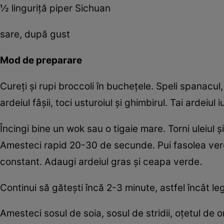
½ linguriță piper Sichuan
sare, după gust
Mod de preparare
Cureți și rupi broccoli în buchețele. Speli spanacul, îl
ardeiul fâșii, toci usturoiul și ghimbirul. Tai ardeiu
Încingi bine un wok sau o tigaie mare. Torni uleiul și 
Amesteci rapid 20-30 de secunde. Pui fasolea verd
constant. Adaugi ardeiul gras și ceapa verde.
Continui să gătești încă 2-3 minute, astfel încât 
Amesteci sosul de soia, sosul de stridii, oțetul de 