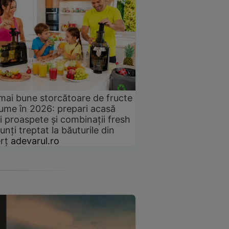
mai bune storcătoare de fructe
gume în 2026: prepari acasă
i proaspete și combinații fresh
unți treptat la băuturile din
rț
adevarul.ro