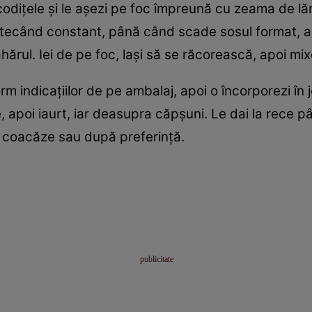
 codițele și le așezi pe foc împreună cu zeama de l
stecând constant, până când scade sosul format, apo
rul. Iei de pe foc, lași să se răcorească, apoi mixe
m indicațiilor de pe ambalaj, apoi o încorporezi în j
 apoi iaurt, iar deasupra căpșuni. Le dai la rece pâ
 coacăze sau după preferință.