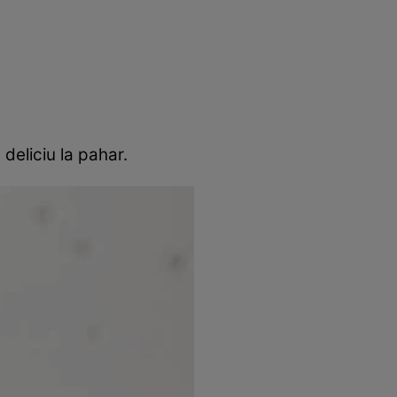
rincipal
Mese festive
Deserturi
Rețete
deliciu la pahar.