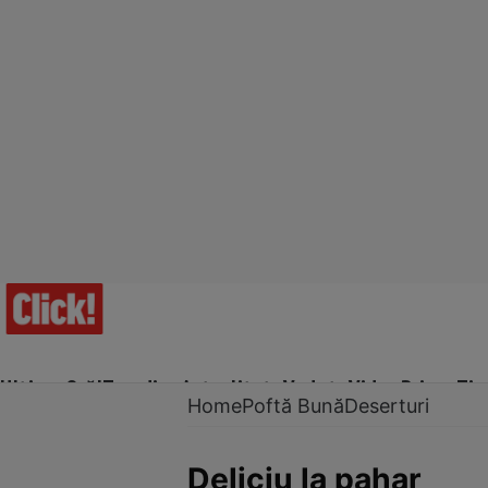
Ultima Oră!
Trending
Actualitate
Vedete
Video
Prime Ti
Home
Poftă Bună
Deserturi
Deliciu la pahar