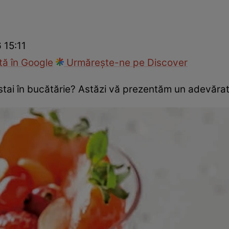
Gătește sănătos
Rețete cu carne
Rețete de regim
Felul p
6 15:11
ă în Google
Urmărește-ne pe Discover
 stai în bucătărie? Astăzi vă prezentăm un adevărat 