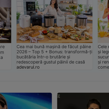
are
Cea mai bună mașină de făcut pâine
Cele 
2026 – Top 5 + Bonus: transformă-ți
și le
um
bucătăria într-o brutărie și
sucur
ta
redescoperă gustul pâinii de casă
și ren
adevarul.ro
come