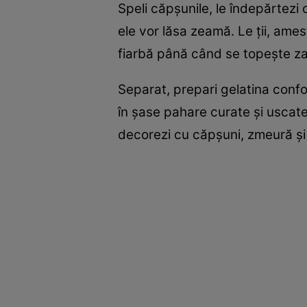
Speli căpșunile, le îndepărtezi
ele vor lăsa zeamă. Le ții, ame
fiarbă până când se topește zahă
Separat, prepari gelatina confor
în șase pahare curate și uscate,
decorezi cu căpșuni, zmeură și