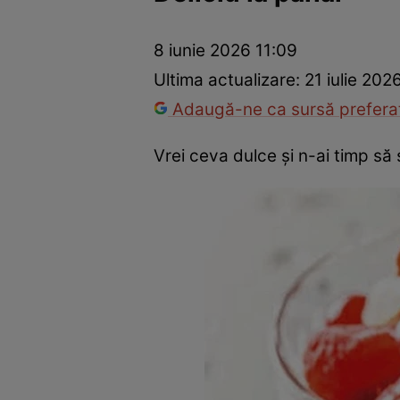
Ponturi în bucătărie
Mâncăruri rapide
Rețete cu legume
8 iunie 2026 11:09
Ultima actualizare:
21 iulie 202
Adaugă-ne ca sursă preferat
Vrei ceva dulce şi n-ai timp să