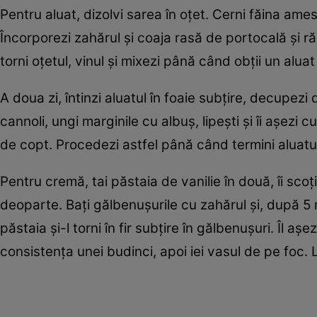
Pentru aluat, dizolvi sarea în oțet. Cerni făina ame
Încorporezi zahărul și coaja rasă de portocală și ră
torni oțetul, vinul și mixezi până când obții un aluat
A doua zi, întinzi aluatul în foaie subțire, decupezi 
cannoli, ungi marginile cu albuș, lipești și îi așezi cu
de copt. Procedezi astfel până când termini aluatul.
Pentru cremă, tai păstaia de vanilie în două, îi scoți 
deoparte. Bați gălbenușurile cu zahărul și, după 5 m
păstaia și-l torni în fir subțire în gălbenușuri. Îl 
consistența unei budinci, apoi iei vasul de pe foc. L