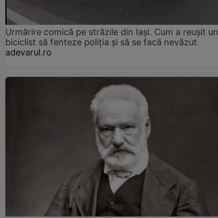
Urmărire comică pe străzile din Iași. Cum a reușit u
biciclist să fenteze poliția și să se facă nevăzut
adevarul.ro