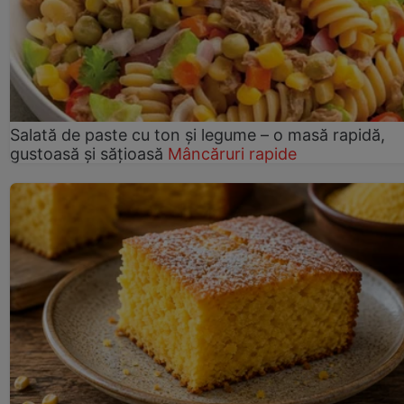
Salată de paste cu ton și legume – o masă rapidă,
gustoasă și sățioasă
Mâncăruri rapide