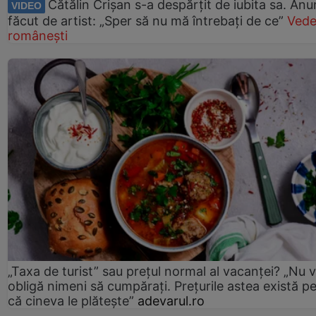
Cătălin Crișan s-a despărțit de iubita sa. Anu
VIDEO
făcut de artist: „Sper să nu mă întrebați de ce”
Vede
românești
„Taxa de turist” sau prețul normal al vacanței? „Nu 
obligă nimeni să cumpărați. Prețurile astea există p
că cineva le plătește”
adevarul.ro