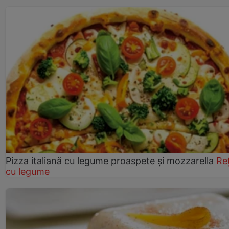
Pizza italiană cu legume proaspete și mozzarella
Re
cu legume