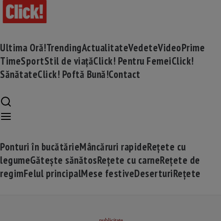
Ultima Oră!
Trending
Actualitate
Vedete
Video
Prime
Time
Sport
Stil de viață
Click! Pentru Femei
Click!
Sănătate
Click! Poftă Bună!
Contact
Ponturi în bucătărie
Mâncăruri rapide
Rețete cu
legume
Gătește sănătos
Rețete cu carne
Rețete de
regim
Felul principal
Mese festive
Deserturi
Rețete