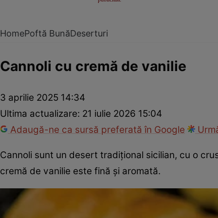
Home
Poftă Bună
Deserturi
Cannoli cu cremă de vanilie
3 aprilie 2025 14:34
Ultima actualizare:
21 iulie 2026 15:04
Adaugă-ne ca sursă preferată în Google
Urmă
Cannoli sunt un desert tradițional sicilian, cu o 
cremă de vanilie este fină și aromată.