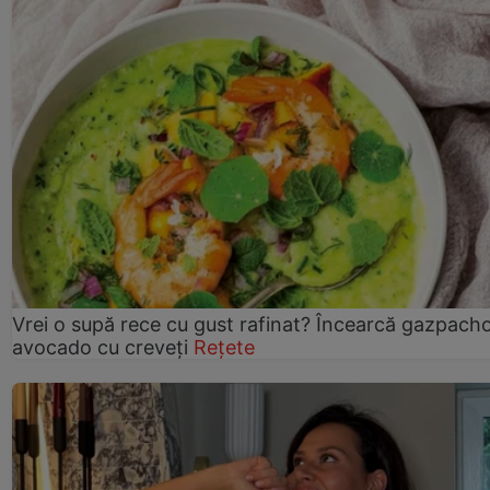
Vrei o supă rece cu gust rafinat? Încearcă gazpach
avocado cu creveți
Rețete