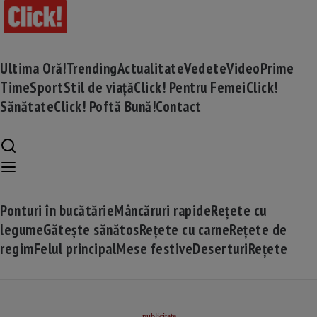
Ultima Oră!
Trending
Actualitate
Vedete
Video
Prime
Time
Sport
Stil de viață
Click! Pentru Femei
Click!
Sănătate
Click! Poftă Bună!
Contact
Ponturi în bucătărie
Mâncăruri rapide
Rețete cu
legume
Gătește sănătos
Rețete cu carne
Rețete de
regim
Felul principal
Mese festive
Deserturi
Rețete