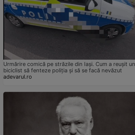
Urmărire comică pe străzile din Iași. Cum a reușit u
biciclist să fenteze poliția și să se facă nevăzut
adevarul.ro