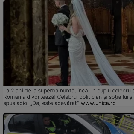
La 2 ani de la superba nuntă, încă un cuplu celebru 
România divorțează! Celebrul politician și soția lui ș
spus adio! „Da, este adevărat”
www.unica.ro