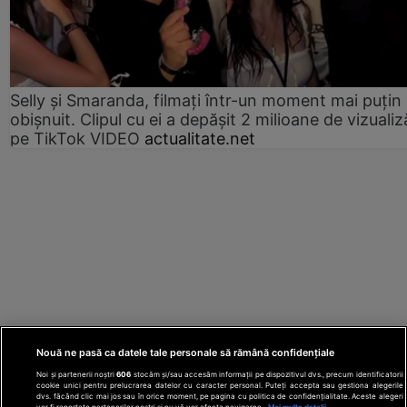
Selly și Smaranda, filmați într-un moment mai puțin
obișnuit. Clipul cu ei a depășit 2 milioane de vizualiz
pe TikTok VIDEO
actualitate.net
Nouă ne pasă ca datele tale personale să rămână confidențiale
Noi și partenerii noștri
606
stocăm și/sau accesăm informații pe dispozitivul dvs., precum identificatorii
cookie unici pentru prelucrarea datelor cu caracter personal. Puteți accepta sau gestiona alegerile
dvs. făcând clic mai jos sau în orice moment, pe pagina cu politica de confidențialitate. Aceste alegeri
vor fi raportate partenerilor noștri și nu vă vor afecta navigarea.
Mai multe detalii