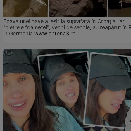
Epava unei nave a ieșit la suprafață în Croația, iar
"pietrele foametei", vechi de secole, au reapărut în R
în Germania
www.antena3.ro