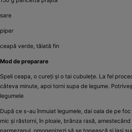
150 g pancetta prăjită
sare
piper
ceapă verde, tăiată fin
Mod de preparare
Speli ceapa, o cureți și o tai cubulețe. La fel procede
câteva minute, apoi torni supa de legume. Potriveșt
legumele
După ce s-au înmuiat legumele, dai oala de pe foc ș
mic și răstorni, în ploaie, brânza rasă, amestecân
parmezanul, omogenizezi să se topească și lași sup