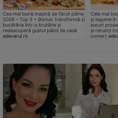
Cea mai bună mașină de făcut pâine
Cele mai bu
2026 – Top 5 + Bonus: transformă-ți
și legume în
bucătăria într-o brutărie și
sucuri proas
redescoperă gustul pâinii de casă
și renunți tr
adevarul.ro
comerț
adev