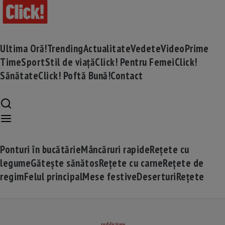
Ultima Oră!
Trending
Actualitate
Vedete
Video
Prime
Time
Sport
Stil de viață
Click! Pentru Femei
Click!
Sănătate
Click! Poftă Bună!
Contact
Ponturi în bucătărie
Mâncăruri rapide
Rețete cu
legume
Gătește sănătos
Rețete cu carne
Rețete de
regim
Felul principal
Mese festive
Deserturi
Rețete