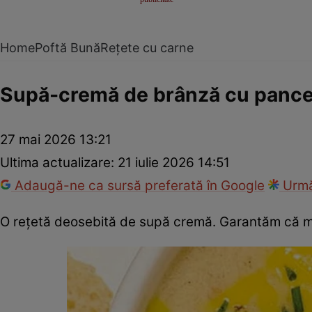
Home
Poftă Bună
Rețete cu carne
Supă-cremă de brânză cu pance
27 mai 2026 13:21
Ultima actualizare:
21 iulie 2026 14:51
Adaugă-ne ca sursă preferată în Google
Urmă
O reţetă deosebită de supă cremă. Garantăm că me