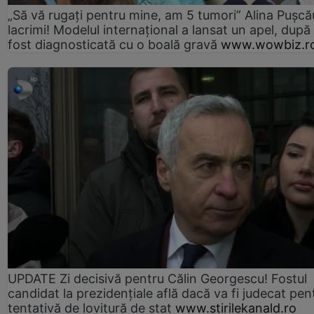
„Să vă rugați pentru mine, am 5 tumori” Alina Pușcău
lacrimi! Modelul internațional a lansat un apel, după
fost diagnosticată cu o boală gravă
www.wowbiz.r
UPDATE Zi decisivă pentru Călin Georgescu! Fostul
candidat la prezidențiale află dacă va fi judecat pen
tentativă de lovitură de stat
www.stirilekanald.ro