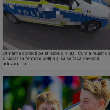
Urmărire comică pe străzile din Iași. Cum a reușit u
biciclist să fenteze poliția și să se facă nevăzut
adevarul.ro