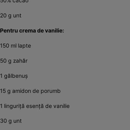
50% cacao
20 g unt
Pentru crema de vanilie:
150 ml lapte
50 g zahăr
1 gălbenuș
15 g amidon de porumb
1 linguriță esență de vanilie
30 g unt