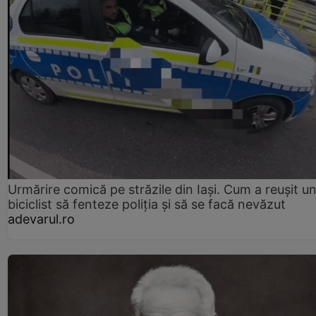
Urmărire comică pe străzile din Iași. Cum a reușit u
biciclist să fenteze poliția și să se facă nevăzut
adevarul.ro