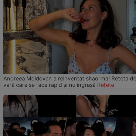
Andreea Moldovan a reinventat shaorma! Rețeta d
vară care se face rapid și nu îngrașă
Rețete