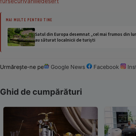
fursecuri
vanilie
desert
MAI MULTE PENTRU TINE
Satul din Europa desemnat „cel mai frumos din lum
au săturat localnicii de turiști
Urmărește-ne pe
Google News
Facebook
In
Ghid de cumpărături