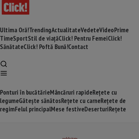
Ultima Oră!
Trending
Actualitate
Vedete
Video
Prime
Time
Sport
Stil de viață
Click! Pentru Femei
Click!
Sănătate
Click! Poftă Bună!
Contact
Ponturi în bucătărie
Mâncăruri rapide
Rețete cu
legume
Gătește sănătos
Rețete cu carne
Rețete de
regim
Felul principal
Mese festive
Deserturi
Rețete