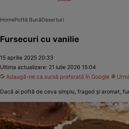
Home
Poftă Bună
Deserturi
Fursecuri cu vanilie
15 aprilie 2025 20:33
Ultima actualizare:
21 iulie 2026 15:04
Adaugă-ne ca sursă preferată în Google
Urmă
Dacă ai poftă de ceva simplu, fraged și aromat, fur