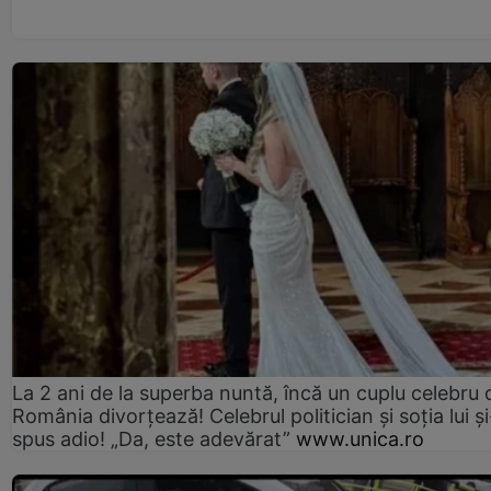
La 2 ani de la superba nuntă, încă un cuplu celebru 
România divorțează! Celebrul politician și soția lui ș
spus adio! „Da, este adevărat”
www.unica.ro