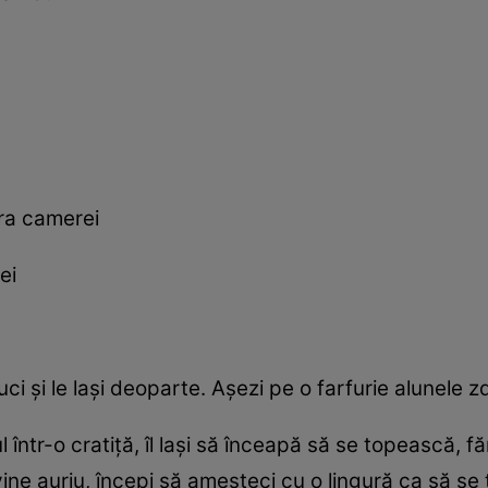
ra camerei
ei
ci și le lași deoparte. Așezi pe o farfurie alunele z
într-o cratiță, îl lași să înceapă să se topească, făr
ne auriu, începi să amesteci cu o lingură ca să se