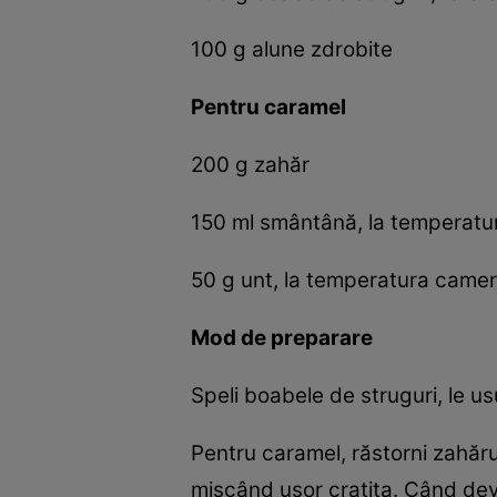
100 g alune zdrobite
Pentru caramel
200 g zahăr
150 ml smântână, la temperatu
50 g unt, la temperatura camer
Mod de preparare
Speli boabele de struguri, le usu
Pentru caramel, răstorni zahărul 
mișcând ușor cratița. Când devi