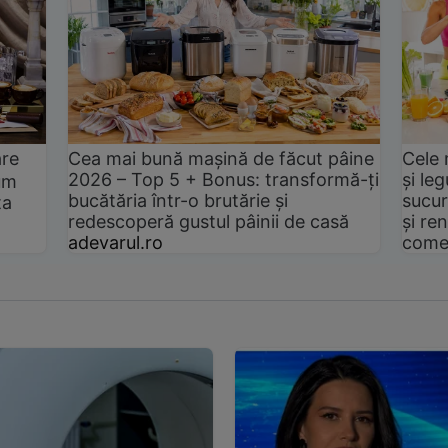
are
Cea mai bună mașină de făcut pâine
Cele 
2026 – Top 5 + Bonus: transformă-ți
și le
um
bucătăria într-o brutărie și
sucur
ta
redescoperă gustul pâinii de casă
și ren
adevarul.ro
come