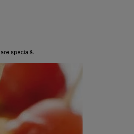
rincipal
Mese festive
Deserturi
Rețete
tare specială.