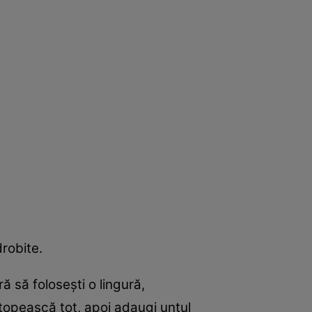
drobite.
ă să folosești o lingură,
 topească tot, apoi adaugi untul