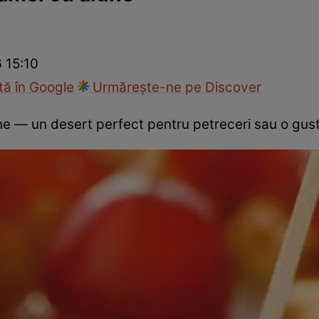
Gătește sănătos
Rețete cu carne
Rețete de regim
Felul p
6 15:10
ă în Google
Urmărește-ne pe Discover
une — un desert perfect pentru petreceri sau o gus