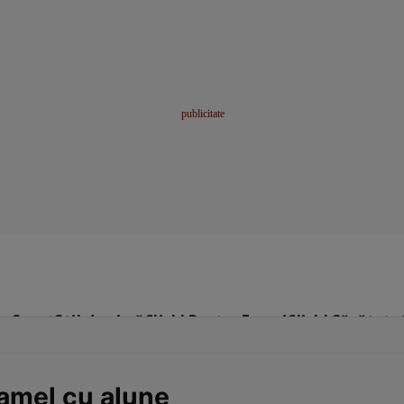
me
Sport
Stil de viață
Click! Pentru Femei
Click! Sănătate
ramel cu alune