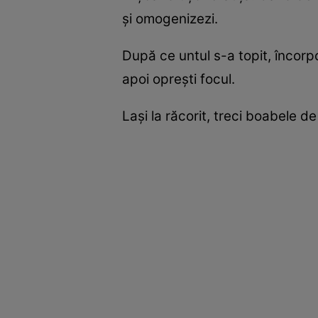
și omogenizezi.
După ce untul s-a topit, încorp
apoi oprești focul.
Lași la răcorit, treci boabele de