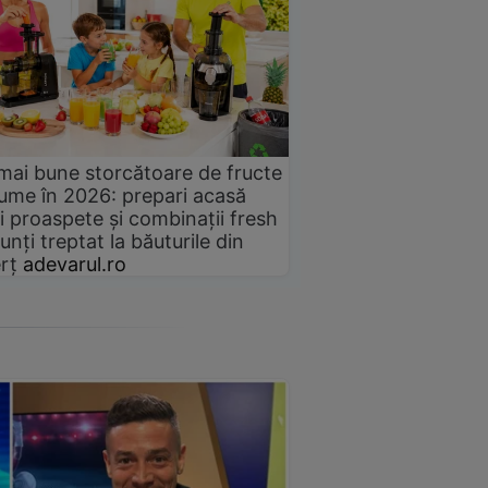
mai bune storcătoare de fructe
gume în 2026: prepari acasă
i proaspete și combinații fresh
unți treptat la băuturile din
rț
adevarul.ro