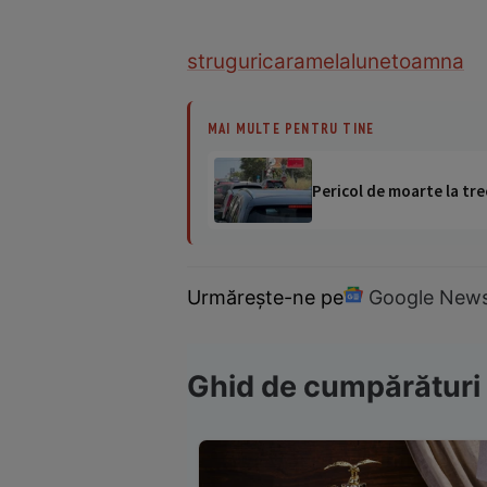
struguri
caramel
alune
toamna
MAI MULTE PENTRU TINE
Pericol de moarte la tre
Urmărește-ne pe
Google New
Ghid de cumpărături