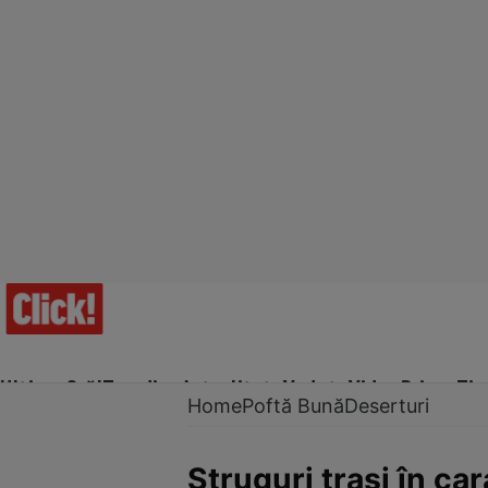
Ultima Oră!
Trending
Actualitate
Vedete
Video
Prime Ti
Home
Poftă Bună
Deserturi
Struguri trași în ca