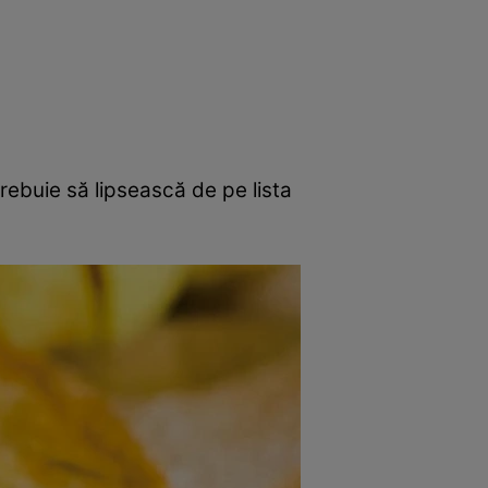
rincipal
Mese festive
Deserturi
Rețete
rebuie să lipsească de pe lista