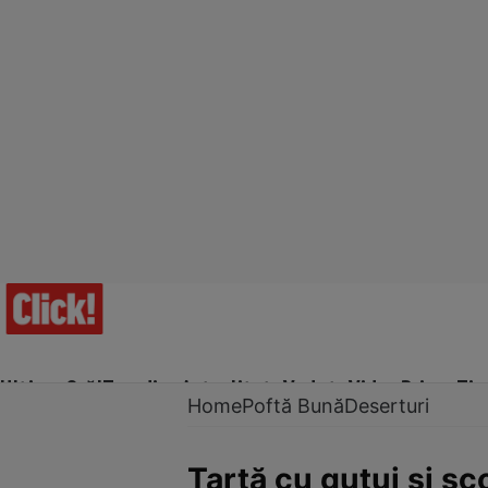
Ultima Oră!
Trending
Actualitate
Vedete
Video
Prime Ti
Home
Poftă Bună
Deserturi
Tartă cu gutui și sc