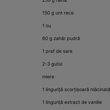
250 g făină
150 g unt rece
1 ou
80 g zahăr pudră
1 praf de sare
2-3 gutui
miere
1 linguriță scorțișoară măcinat
1 linguriță extract de vanilie