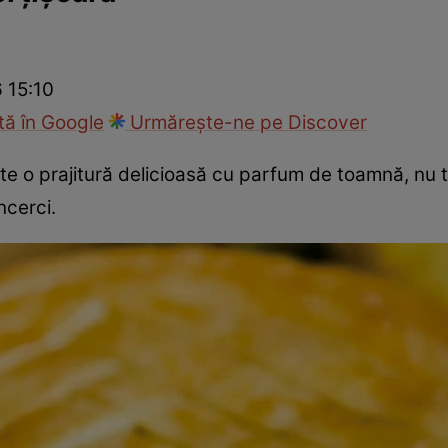
Gătește sănătos
Rețete cu carne
Rețete de regim
Felul p
6 15:10
ă în Google
Urmărește-ne pe Discover
ste o prajitură delicioasă cu parfum de toamnă, nu t
ncerci.