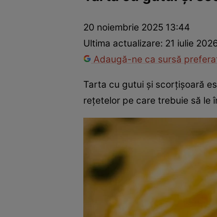
Ponturi în bucătărie
Mâncăruri rapide
Rețete cu legume
20 noiembrie 2025 13:44
Ultima actualizare:
21 iulie 202
Adaugă-ne ca sursă preferat
Tarta cu gutui și scorțișoară e
reţetelor pe care trebuie să le î