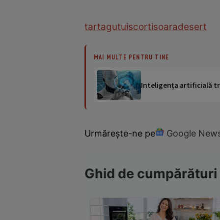
tarta
gutui
scortisoara
desert
MAI MULTE PENTRU TINE
Inteligența artificială
Urmărește-ne pe
Google New
Ghid de cumpărături