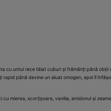
na cu untul rece tăiat cuburi și frămânți până obții
rapid până devine un aluat omogen, apoi îl înfășori în
i cu mierea, scorțișoara, vanilia, amidonul și zeama