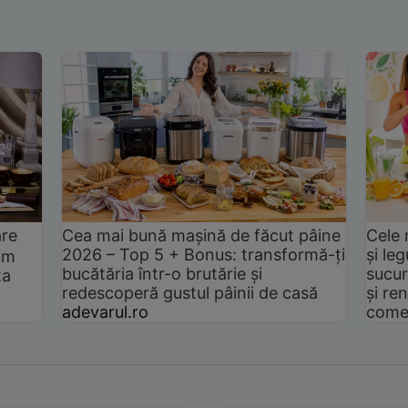
are
Cea mai bună mașină de făcut pâine
Cele 
2026 – Top 5 + Bonus: transformă-ți
și le
um
bucătăria într-o brutărie și
sucur
ta
redescoperă gustul pâinii de casă
și ren
adevarul.ro
come