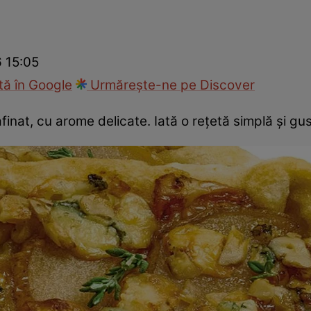
Gătește sănătos
Rețete cu carne
Rețete de regim
Felul p
6 15:05
ă în Google
Urmărește-ne pe Discover
finat, cu arome delicate. Iată o rețetă simplă și gu