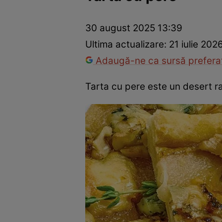
Ponturi în bucătărie
Mâncăruri rapide
Rețete cu legume
30 august 2025 13:39
Ultima actualizare:
21 iulie 202
Adaugă-ne ca sursă preferat
Tarta cu pere este un desert ra