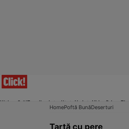
Ultima Oră!
Trending
Actualitate
Vedete
Video
Prime Ti
Home
Poftă Bună
Deserturi
Tartă cu pere