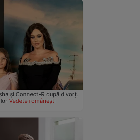
Misha și Connect-R după divorț.
 lor
Vedete românești