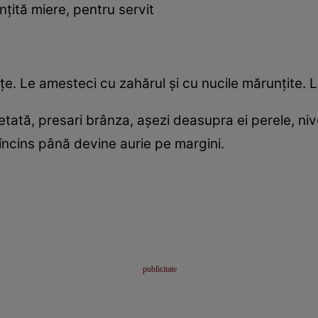
ită miere, pentru servit
ețe. Le amesteci cu zahărul și cu nucile mărunțite. L
petată, presari brânza, așezi deasupra ei perele, nive
l încins până devine aurie pe margini.