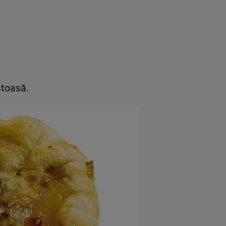
rincipal
Mese festive
Deserturi
Rețete
stoasă.