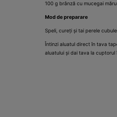
100 g brânză cu mucegai mărunț
Mod de preparare
Speli, cureți și tai perele cubul
Întinzi aluatul direct în tava ta
aluatului și dai tava la cuptoru