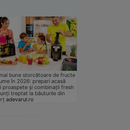
mai bune storcătoare de fructe
gume în 2026: prepari acasă
i proaspete și combinații fresh
unți treptat la băuturile din
rț
adevarul.ro