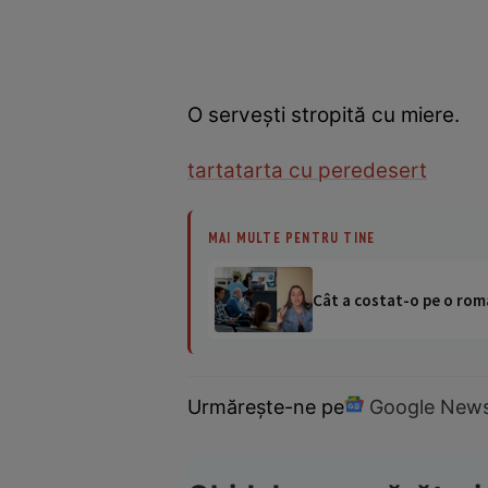
O servești stropită cu miere.
tarta
tarta cu pere
desert
MAI MULTE PENTRU TINE
Cât a costat-o pe o româ
Urmărește-ne pe
Google New