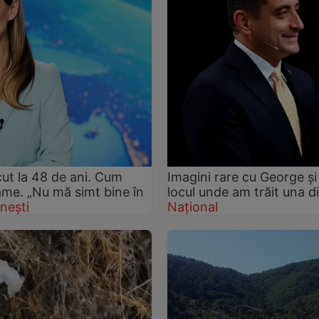
ut la 48 de ani. Cum
Imagini rare cu George și 
rame. „Nu mă simt bine în
locul unde am trăit una d
nești
Național