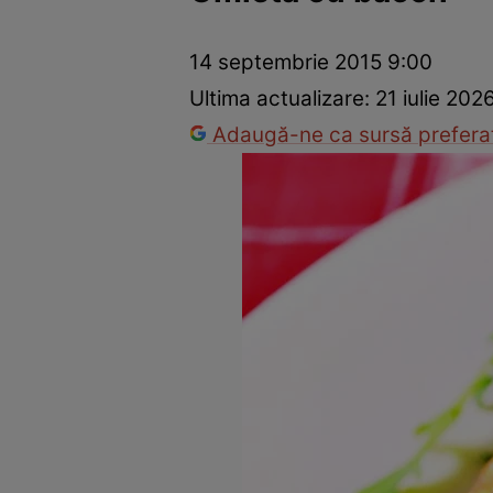
Ponturi în bucătărie
Mâncăruri rapide
Rețete cu legume
14 septembrie 2015 9:00
Ultima actualizare:
21 iulie 202
Adaugă-ne ca sursă preferat