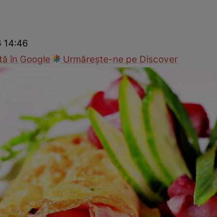
Gătește sănătos
Rețete cu carne
Rețete de regim
Felul p
6 14:46
ă în Google
Urmărește-ne pe Discover