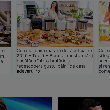
are
Cea mai bună mașină de făcut pâine
Cele 
2026 – Top 5 + Bonus: transformă-ți
și le
um
bucătăria într-o brutărie și
sucur
ta
redescoperă gustul pâinii de casă
și ren
adevarul.ro
come