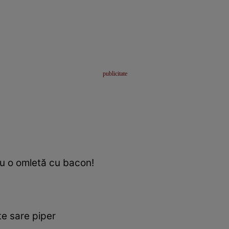
u o omletă cu bacon!
pte sare piper