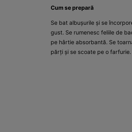
Cum se prepară
Se bat albuşurile şi se încorpo
gust. Se rumenesc feliile de bac
pe hârtie absorbantă. Se toarn
părţi şi se scoate pe o farfurie