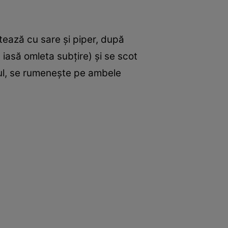
tează cu sare şi piper, după
 iasă omleta subţire) şi se scot
nul, se rumeneşte pe ambele