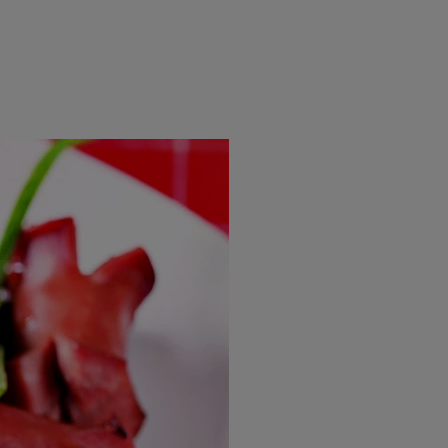
rincipal
Mese festive
Deserturi
Rețete