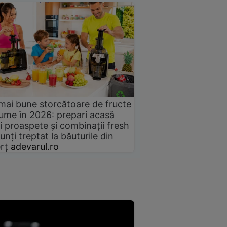
mai bune storcătoare de fructe
gume în 2026: prepari acasă
i proaspete și combinații fresh
unți treptat la băuturile din
rț
adevarul.ro