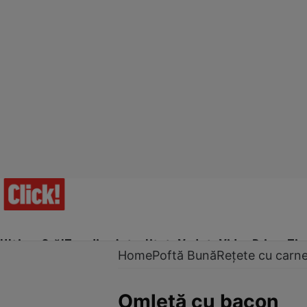
Ultima Oră!
Trending
Actualitate
Vedete
Video
Prime Ti
Home
Poftă Bună
Rețete cu carn
Omletă cu bacon