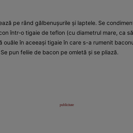
rează pe rând gălbenuşurile şi laptele. Se condimen
on ­într‑o tigaie de teflon (cu diametrul mare, ca să
ă ouăle în aceeaşi tigaie în care s-a rumenit baco
. Se pun feliie de bacon pe omletă şi se pliază.