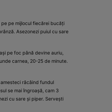
 pe pe mijlocul fiecărei bucăţi
brânză. Asezonezi puiul cu sare
 laşi pe foc până devine auriu,
ătrunde carnea, 20-25 de minute.
i, amesteci râcâind fundul
osul se mai îngroaşă, cam 3
ezi cu sare şi piper. Serveşti