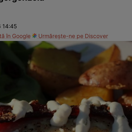
Gătește sănătos
Rețete cu carne
Rețete de regim
Felul p
6 14:45
ă în Google
Urmărește-ne pe Discover