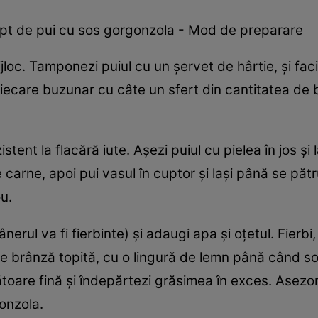
ept de pui cu sos gorgonzola - Mod de preparare
jloc. Tamponezi puiul cu un şervet de hârtie, şi faci
fiecare buzunar cu câte un sfert din cantitatea de 
istent la flacără iute. Aşezi puiul cu pielea în jos şi
e carne, apoi pui vasul în cuptor şi laşi până se p
ou.
ânerul va fi fierbinte) şi adaugi apa şi oţetul. Fierb
de brânză topită, cu o lingură de lemn până când s
ătoare fină şi îndepărtezi grăsimea în exces. Asezon
onzola.