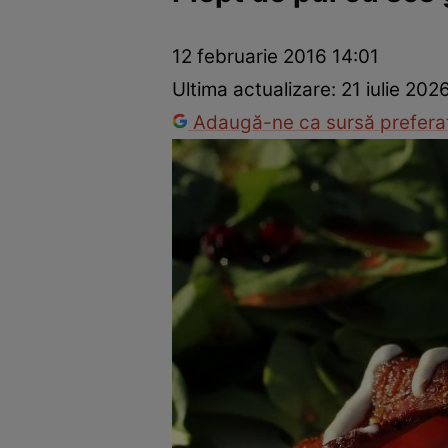
Ponturi în bucătărie
Mâncăruri rapide
Rețete cu legume
12 februarie 2016 14:01
Ultima actualizare:
21 iulie 202
Adaugă-ne ca sursă preferat