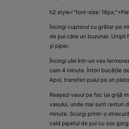
h2 style="font-size: 16px;">Pi
Încingi cuptorul cu grătar pe mi
de pui câte un buzunar. Umpli 
şi piper.
Încingi ulei într-un vas termorez
cam 4 minute. Întori bucăţile d
Apoi, transferi puiul pe un plat
Reaşezi vasul pe foc (ai grijă m
vasului, unde mai sunt resturi 
minute. Scurgi printr-o strecur
cald pipetul de pui cu sos gorg