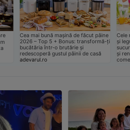
are
Cea mai bună mașină de făcut pâine
Cele 
2026 – Top 5 + Bonus: transformă-ți
și le
um
bucătăria într-o brutărie și
sucur
ta
redescoperă gustul pâinii de casă
și ren
adevarul.ro
come