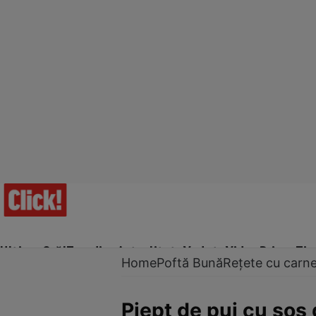
Ultima Oră!
Trending
Actualitate
Vedete
Video
Prime Ti
Home
Poftă Bună
Rețete cu carn
Piept de pui cu sos