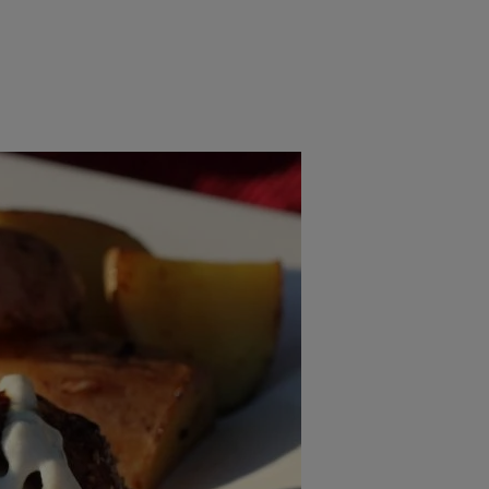
rincipal
Mese festive
Deserturi
Rețete