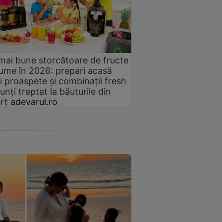
mai bune storcătoare de fructe
gume în 2026: prepari acasă
i proaspete și combinații fresh
unți treptat la băuturile din
rț
adevarul.ro