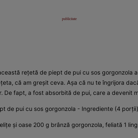
ceastă reţetă de piept de pui cu sos gorgonzola 
ţeta, că am greşit ceva. Aşa că nu te îngrijora dacă
. De fapt, a fost absorbită de pui, care a devenit 
pt de pui cu sos gorgonzola - Ingrediente (4 porţii
eliţe şi oase 200 g brânză gorgonzola, feliată 1 lin