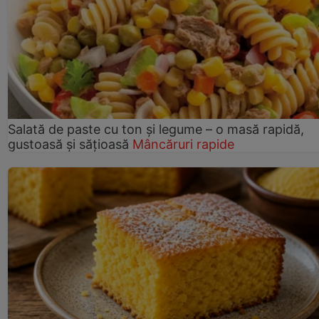
Salată de paste cu ton și legume – o masă rapidă,
gustoasă și sățioasă
Mâncăruri rapide