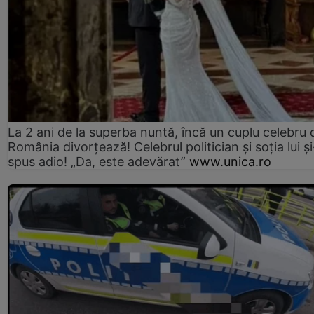
La 2 ani de la superba nuntă, încă un cuplu celebru 
România divorțează! Celebrul politician și soția lui ș
spus adio! „Da, este adevărat”
www.unica.ro