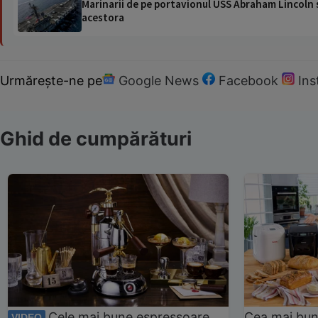
Marinarii de pe portavionul USS Abraham Lincoln su
acestora
Urmărește-ne pe
Google News
Facebook
In
Ghid de cumpărături
Cele mai bune espressoare
Cea mai bun
VIDEO