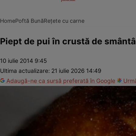
Home
Poftă Bună
Rețete cu carne
Piept de pui în crustă de smânt
10 iulie 2014 9:45
Ultima actualizare:
21 iulie 2026 14:49
Adaugă-ne ca sursă preferată în Google
Urmă