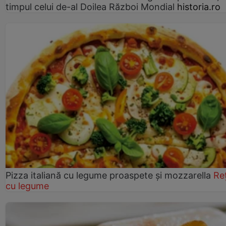
timpul celui de-al Doilea Război Mondial
historia.ro
Pizza italiană cu legume proaspete și mozzarella
Re
cu legume