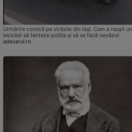
Urmărire comică pe străzile din Iași. Cum a reușit u
biciclist să fenteze poliția și să se facă nevăzut
adevarul.ro