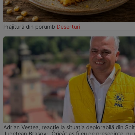
Prăjitură din porumb
Deserturi
Adrian Veștea, reacție la situația deplorabilă din Spit
Județean Brașov: „Oricât aș fi eu de președinte, nu