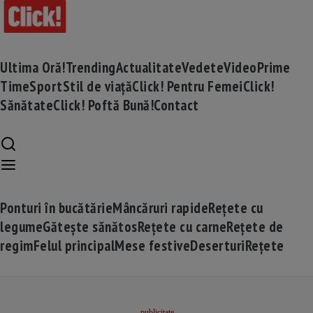
Ultima Oră!
Trending
Actualitate
Vedete
Video
Prime
Time
Sport
Stil de viață
Click! Pentru Femei
Click!
Sănătate
Click! Poftă Bună!
Contact
Ponturi în bucătărie
Mâncăruri rapide
Rețete cu
legume
Gătește sănătos
Rețete cu carne
Rețete de
regim
Felul principal
Mese festive
Deserturi
Rețete