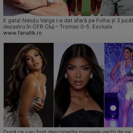
E gata! Neluțu Varga i-a dat afară pe Folha și 3 jucăt
dezastru în CFR Cluj – Tromso 0-5. Exclusiv
www.fanatik.ro
După ce i-au fost descoperite mesajele vechi de pe