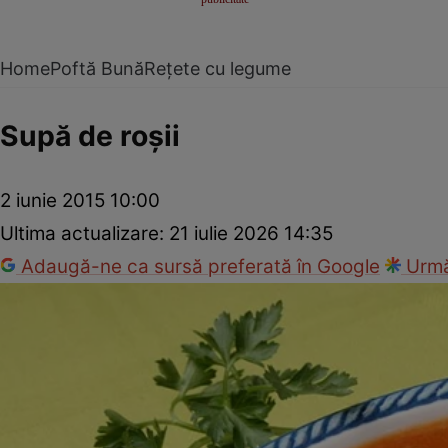
Home
Poftă Bună
Rețete cu legume
Supă de roşii
2 iunie 2015 10:00
Ultima actualizare:
21 iulie 2026 14:35
Adaugă-ne ca sursă preferată în Google
Urmă