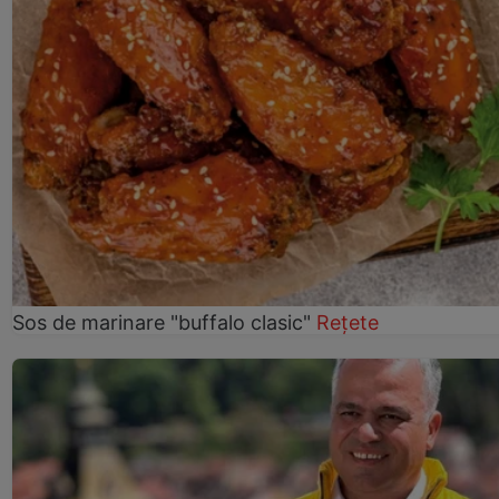
Sos de marinare "buffalo clasic"
Rețete