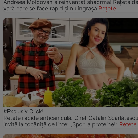
Andreea Moldovan a reinventat shaorma! Rețeta d
vară care se face rapid și nu îngrașă
Rețete
#Exclusiv Click!
Rețete rapide anticaniculă. Chef Cătălin Scărlătesc
invită la tocăniță de linte: „Spor la proteine!”
Rețete