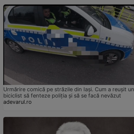
Urmărire comică pe străzile din Iași. Cum a reușit u
biciclist să fenteze poliția și să se facă nevăzut
adevarul.ro