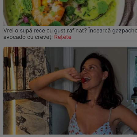
Vrei o supă rece cu gust rafinat? Încearcă gazpach
avocado cu creveți
Rețete