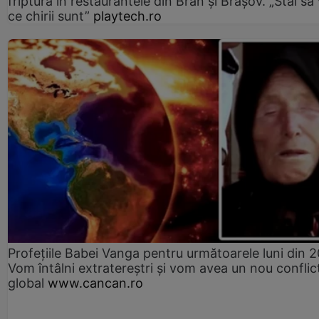
friptură în restaurantele din Bran şi Braşov. „Stai să
ce chirii sunt”
playtech.ro
Profețiile Babei Vanga pentru următoarele luni din 
Vom întâlni extratereștri și vom avea un nou conflic
global
www.cancan.ro