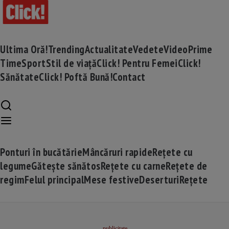
Ultima Oră!
Trending
Actualitate
Vedete
Video
Prime
Time
Sport
Stil de viață
Click! Pentru Femei
Click!
Sănătate
Click! Poftă Bună!
Contact
Ponturi în bucătărie
Mâncăruri rapide
Rețete cu
legume
Gătește sănătos
Rețete cu carne
Rețete de
regim
Felul principal
Mese festive
Deserturi
Rețete