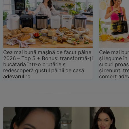
Cea mai bună mașină de făcut pâine
Cele mai bu
2026 – Top 5 + Bonus: transformă-ți
și legume în
bucătăria într-o brutărie și
sucuri proas
redescoperă gustul pâinii de casă
și renunți tr
adevarul.ro
comerț
adev