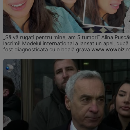
„Să vă rugați pentru mine, am 5 tumori” Alina Pușcău
lacrimi! Modelul internațional a lansat un apel, după
fost diagnosticată cu o boală gravă
www.wowbiz.r