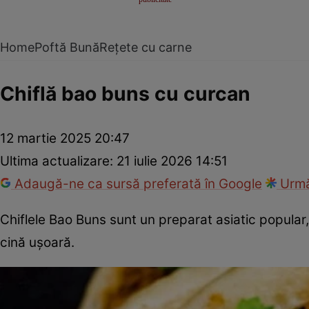
Home
Poftă Bună
Rețete cu carne
Chiflă bao buns cu curcan
12 martie 2025 20:47
Ultima actualizare:
21 iulie 2026 14:51
Adaugă-ne ca sursă preferată în Google
Urmă
Chiflele Bao Buns sunt un preparat asiatic popular
cină ușoară.