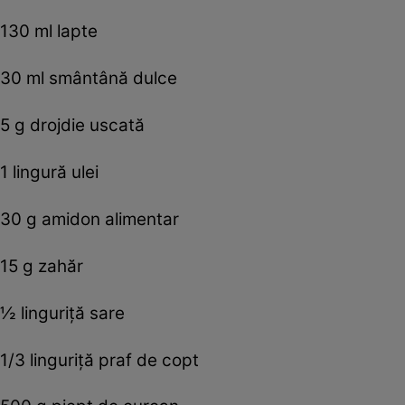
130 ml lapte
30 ml smântână dulce
5 g drojdie uscată
1 lingură ulei
30 g amidon alimentar
15 g zahăr
½ linguriță sare
1/3 linguriță praf de copt