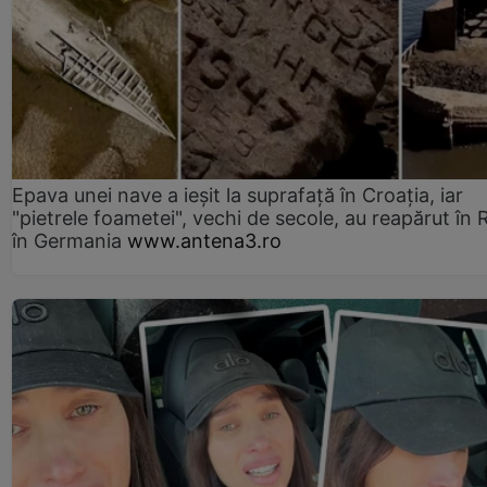
Epava unei nave a ieșit la suprafață în Croația, iar
"pietrele foametei", vechi de secole, au reapărut în R
în Germania
www.antena3.ro