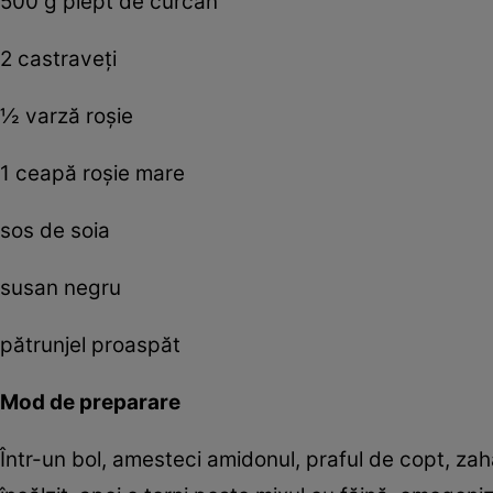
500 g piept de curcan
2 castraveți
½ varză roșie
1 ceapă roșie mare
sos de soia
susan negru
pătrunjel proaspăt
Mod de preparare
Într-un bol, amesteci amidonul, praful de copt, zahăr