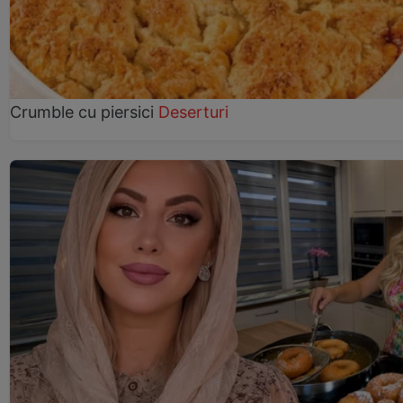
Crumble cu piersici
Deserturi