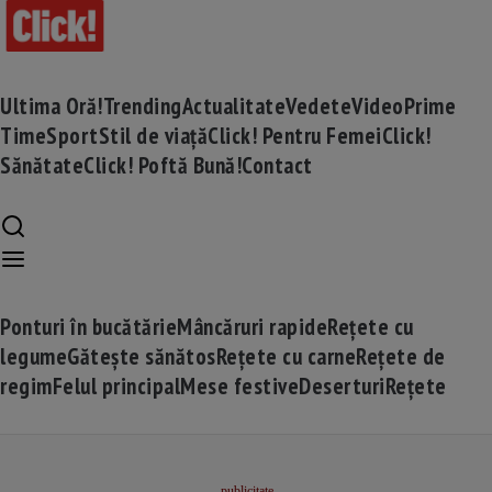
Ultima Oră!
Trending
Actualitate
Vedete
Video
Prime
Time
Sport
Stil de viață
Click! Pentru Femei
Click!
Sănătate
Click! Poftă Bună!
Contact
Ponturi în bucătărie
Mâncăruri rapide
Rețete cu
legume
Gătește sănătos
Rețete cu carne
Rețete de
regim
Felul principal
Mese festive
Deserturi
Rețete