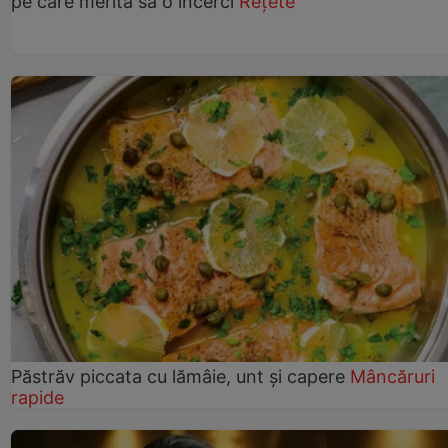
pe care merită să o încerci
Rețete
Păstrăv piccata cu lămâie, unt și capere
Mâncăruri
rapide