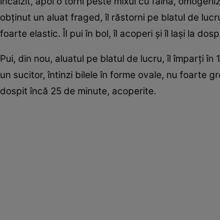
încălzit, apoi o torni peste mixul cu făină, omogen
obținut un aluat fraged, îl răstorni pe blatul de lu
foarte elastic. Îl pui în bol, îl acoperi și îl lași la
Pui, din nou, aluatul pe blatul de lucru, îl împarți î
un sucitor, întinzi bilele în forme ovale, nu foarte gro
dospit încă 25 de minute, acoperite.