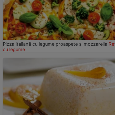
Pizza italiană cu legume proaspete și mozzarella
Re
cu legume