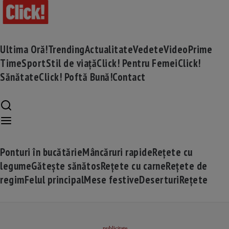
Ultima Oră!
Trending
Actualitate
Vedete
Video
Prime
Time
Sport
Stil de viață
Click! Pentru Femei
Click!
Sănătate
Click! Poftă Bună!
Contact
Ponturi în bucătărie
Mâncăruri rapide
Rețete cu
legume
Gătește sănătos
Rețete cu carne
Rețete de
regim
Felul principal
Mese festive
Deserturi
Rețete