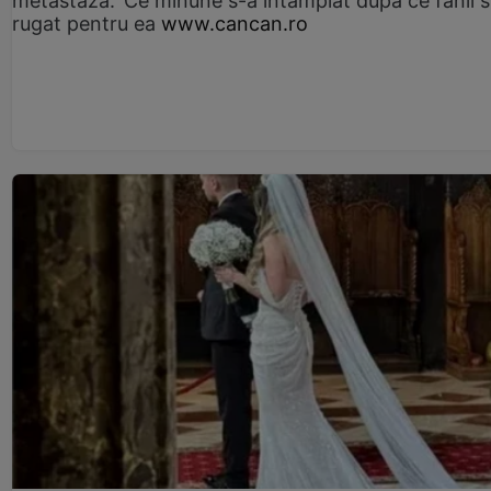
metastază.' Ce minune s-a întâmplat după ce fanii 
rugat pentru ea
www.cancan.ro