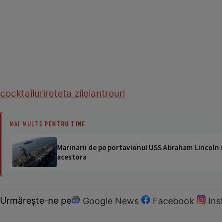
cocktailuri
reteta zilei
antreuri
MAI MULTE PENTRU TINE
Marinarii de pe portavionul USS Abraham Lincoln su
acestora
Urmărește-ne pe
Google News
Facebook
In