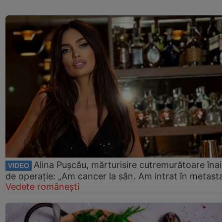
Alina Pușcău, mărturisire cutremurătoare îna
VIDEO
de operație: „Am cancer la sân. Am intrat în metast
Vedete românești