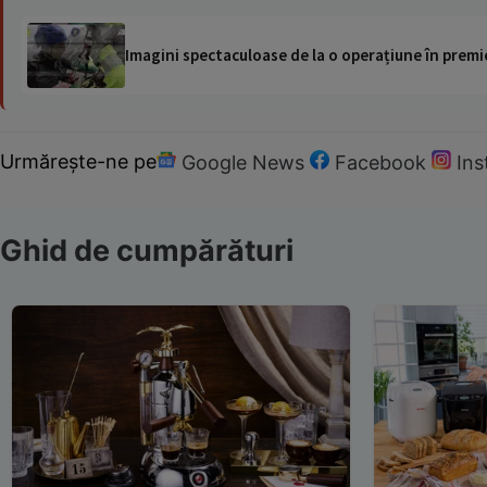
Imagini spectaculoase de la o operațiune în premie
Urmărește-ne pe
Google News
Facebook
In
Ghid de cumpărături