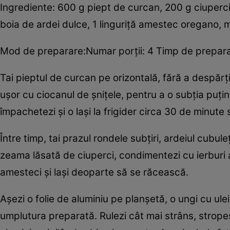
Ingrediente: 600 g piept de curcan, 200 g ciuperci,
boia de ardei dulce, 1 linguriţă amestec oregano, mă
Mod de preparare:Numar porţii: 4 Timp de preparar
Tai pieptul de curcan pe orizontală, fără a despărţi
uşor cu ciocanul de şniţele, pentru a o subţia puţin
împachetezi şi o laşi la frigider circa 30 de minute
Între timp, tai prazul rondele subţiri, ardeiul cubuleţ
zeama lăsată de ciuperci, condimentezi cu ierburi 
amesteci şi laşi deoparte să se răcească.
Aşezi o folie de aluminiu pe planşetă, o ungi cu ule
umplutura preparată. Rulezi cât mai strâns, stropeşti