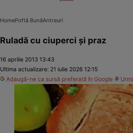
Home
Poftă Bună
Antreuri
Ruladă cu ciuperci şi praz
16 aprilie 2013 13:43
Ultima actualizare:
21 iulie 2026 12:15
Adaugă-ne ca sursă preferată în Google
Urmă