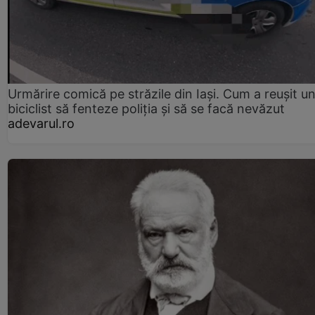
Urmărire comică pe străzile din Iași. Cum a reușit u
biciclist să fenteze poliția și să se facă nevăzut
adevarul.ro