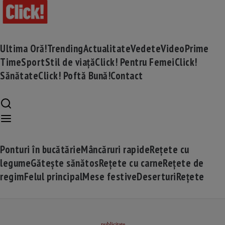
Ultima Oră!
Trending
Actualitate
Vedete
Video
Prime
Time
Sport
Stil de viață
Click! Pentru Femei
Click!
Sănătate
Click! Poftă Bună!
Contact
Ponturi în bucătărie
Mâncăruri rapide
Rețete cu
legume
Gătește sănătos
Rețete cu carne
Rețete de
regim
Felul principal
Mese festive
Deserturi
Rețete