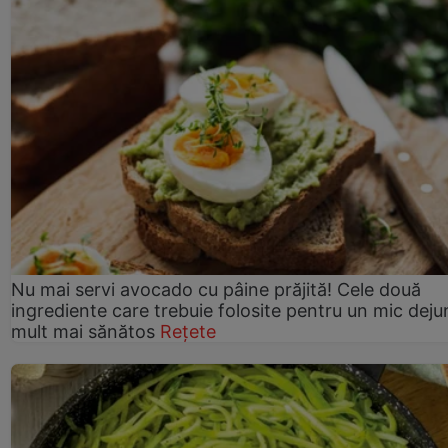
Nu mai servi avocado cu pâine prăjită! Cele două
ingrediente care trebuie folosite pentru un mic deju
mult mai sănătos
Rețete