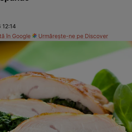
Gătește sănătos
Rețete cu carne
Rețete de regim
Felul p
6 12:14
ă în Google
Urmărește-ne pe Discover