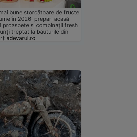
mai bune storcătoare de fructe
gume în 2026: prepari acasă
i proaspete și combinații fresh
unți treptat la băuturile din
rț
adevarul.ro