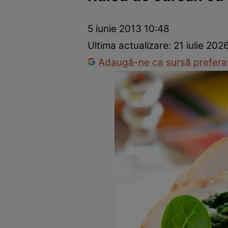
Ponturi în bucătărie
Mâncăruri rapide
Rețete cu legume
5 iunie 2013 10:48
Ultima actualizare:
21 iulie 202
Adaugă-ne ca sursă preferat