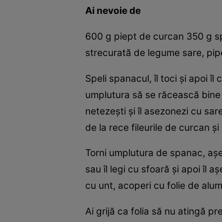
Ai nevoie de
600 g piept de curcan 350 g sp
strecurată de legume sare, pip
Speli spanacul, îl toci şi apoi îl
umplutura să se răcească bine ş
netezeşti şi îl asezonezi cu sare
de la rece fileurile de curcan şi
Torni umplutura de spanac, aşezi
sau îl legi cu sfoară şi apoi îl
cu unt, acoperi cu folie de alum
Ai grijă ca folia să nu atingă p