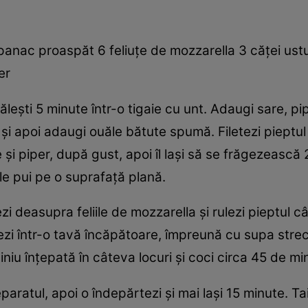
anac proaspăt 6 feliuţe de mozzarella 3 căţei ust
er
 căleşti 5 minute într-o tigaie cu unt. Adaugi sare, pip
i apoi adaugi ouăle bătute spumă. Filetezi pieptul 
 şi piper, după gust, apoi îl laşi să se frăgezească 
 le pui pe o suprafaţă plană.
 deasupra feliile de mozzarella şi rulezi pieptul cât
 aşezi într-o tavă încăpătoare, împreună cu supa st
iniu înţepată în câteva locuri şi coci circa 45 de mi
reparatul, apoi o îndepărtezi şi mai laşi 15 minute. 