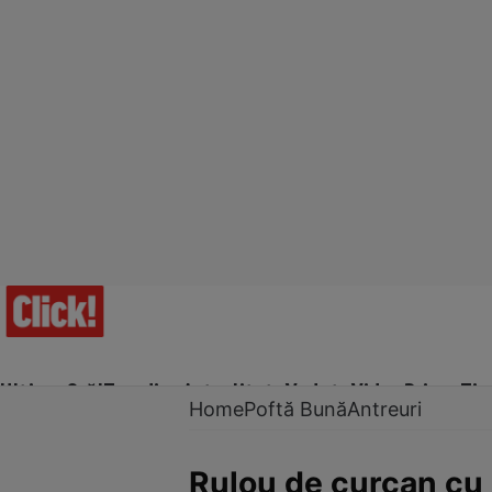
Ultima Oră!
Trending
Actualitate
Vedete
Video
Prime Ti
Home
Poftă Bună
Antreuri
Rulou de curcan cu