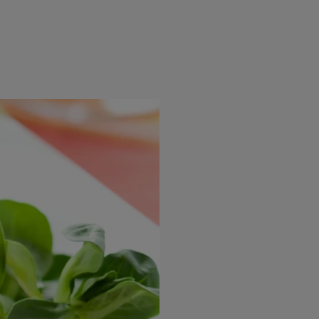
rincipal
Mese festive
Deserturi
Rețete