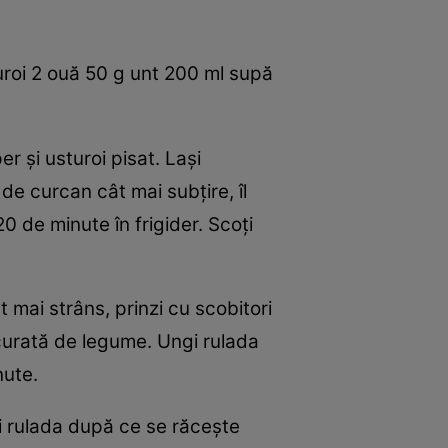
uroi 2 ouă 50 g unt 200 ml supă
er şi usturoi pisat. Laşi
de curcan cât mai subţire, îl
20 de minute în frigider. Scoţi
 mai strâns, prinzi cu scobitori
recurată de legume. Ungi rulada
nute.
Tai rulada după ce se răceşte