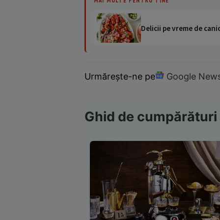
MAI MULTE PENTRU TINE
Delicii pe vreme de canic
Urmărește-ne pe
Google New
Ghid de cumpărături