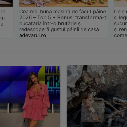
are
Cea mai bună mașină de făcut pâine
Cele 
2026 – Top 5 + Bonus: transformă-ți
și le
um
bucătăria într-o brutărie și
sucur
ta
redescoperă gustul pâinii de casă
și ren
adevarul.ro
come