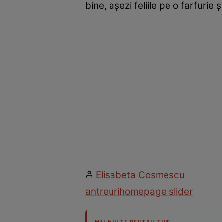
bine, aşezi feliile pe o farfurie
Elisabeta Cosmescu
antreuri
homepage slider