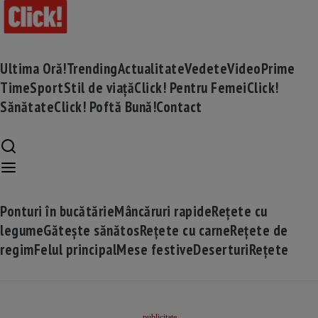
Ultima Oră!
Trending
Actualitate
Vedete
Video
Prime
Time
Sport
Stil de viață
Click! Pentru Femei
Click!
Sănătate
Click! Poftă Bună!
Contact
Ponturi în bucătărie
Mâncăruri rapide
Rețete cu
legume
Gătește sănătos
Rețete cu carne
Rețete de
regim
Felul principal
Mese festive
Deserturi
Rețete