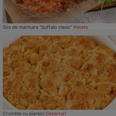
Sos de marinare "buffalo clasic"
Rețete
Crumble cu piersici
Deserturi