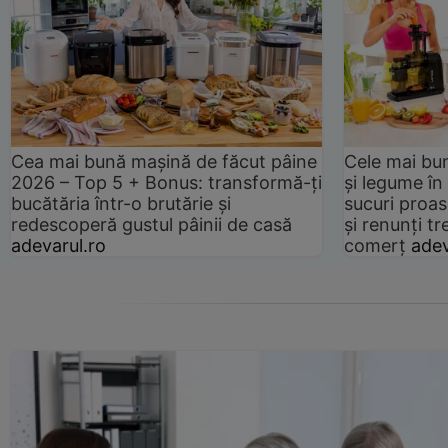
Cea mai bună mașină de făcut pâine
Cele mai bu
2026 – Top 5 + Bonus: transformă-ți
și legume în
bucătăria într-o brutărie și
sucuri proas
redescoperă gustul pâinii de casă
și renunți tr
adevarul.ro
comerț
adev