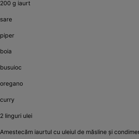
200 g iaurt
sare
piper
boia
busuioc
oregano
curry
2 linguri ulei
Amestecăm iaurtul cu uleiul de măsline şi condime