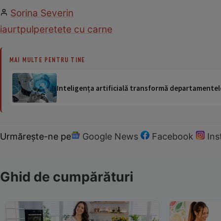
Sorina Severin
iaurt
pulpe
retete cu carne
MAI MULTE PENTRU TINE
Inteligența artificială transformă departamentele
Urmărește-ne pe
Google News
Facebook
In
Ghid de cumpărături