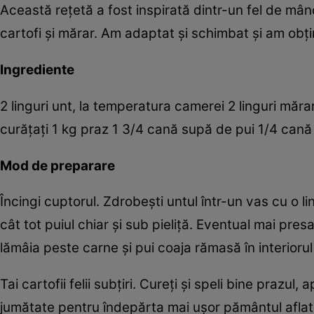
Această reţetă a fost inspirată dintr-un fel de mân
cartofi şi mărar. Am adaptat şi schimbat şi am obţi
Ingrediente
2 linguri unt, la temperatura camerei 2 linguri măra
curăţaţi 1 kg praz 1 3/4 cană supă de pui 1/4 ca
Mod de preparare
Încingi cuptorul. Zdrobeşti untul într-un vas cu o lin
cât tot puiul chiar şi sub pieliţă. Eventual mai presa
lămâia peste carne şi pui coaja rămasă în interiorul
Tai cartofii felii subţiri. Cureţi şi speli bine prazul, 
jumătate pentru îndepărta mai uşor pământul aflat înt