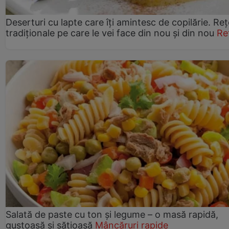
Deserturi cu lapte care îți amintesc de copilărie. Reț
tradiționale pe care le vei face din nou și din nou
Re
Salată de paste cu ton și legume – o masă rapidă,
gustoasă și sățioasă
Mâncăruri rapide