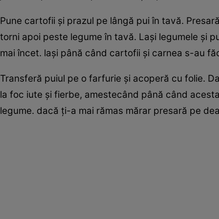
Pune cartofii şi prazul pe lângă pui în tavă. Presar
torni apoi peste legume în tavă. Laşi legumele şi p
mai încet. laşi până când cartofii şi carnea s-au făc
Transferă puiul pe o farfurie şi acoperă cu folie. 
la foc iute şi fierbe, amestecând până când acest
legume. dacă ţi-a mai rămas mărar presară pe dea