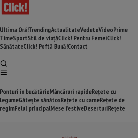
Ultima Oră!
Trending
Actualitate
Vedete
Video
Prime
Time
Sport
Stil de viață
Click! Pentru Femei
Click!
Sănătate
Click! Poftă Bună!
Contact
Ponturi în bucătărie
Mâncăruri rapide
Rețete cu
legume
Gătește sănătos
Rețete cu carne
Rețete de
regim
Felul principal
Mese festive
Deserturi
Rețete