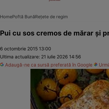
Home
Poftă Bună
Rețete de regim
Pui cu sos cremos de mărar şi pr
6 octombrie 2015 13:00
Ultima actualizare:
21 iulie 2026 14:56
Adaugă-ne ca sursă preferată în Google
Urmă