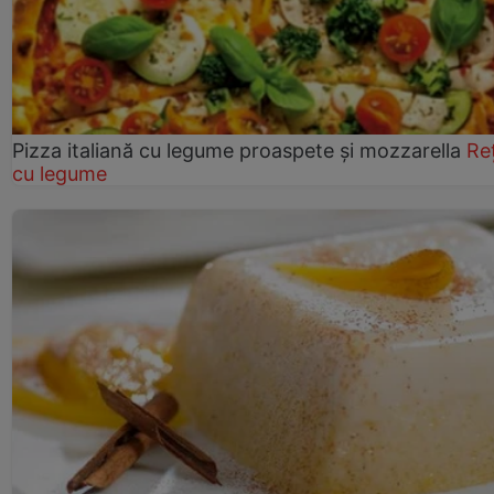
Pizza italiană cu legume proaspete și mozzarella
Re
cu legume