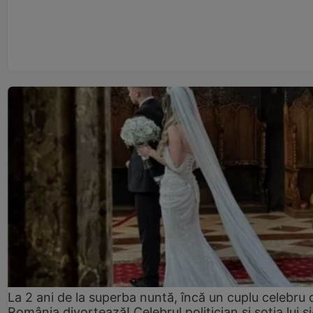
La 2 ani de la superba nuntă, încă un cuplu celebru 
România divorțează! Celebrul politician și soția lui ș