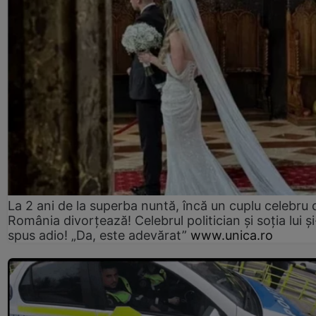
La 2 ani de la superba nuntă, încă un cuplu celebru 
România divorțează! Celebrul politician și soția lui ș
spus adio! „Da, este adevărat”
www.unica.ro