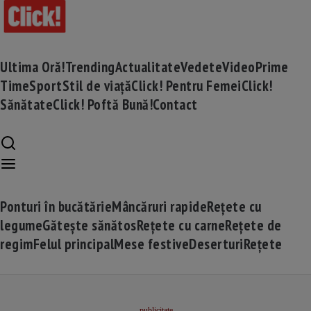
Ultima Oră!
Trending
Actualitate
Vedete
Video
Prime
Time
Sport
Stil de viață
Click! Pentru Femei
Click!
Sănătate
Click! Poftă Bună!
Contact
Ponturi în bucătărie
Mâncăruri rapide
Rețete cu
legume
Gătește sănătos
Rețete cu carne
Rețete de
regim
Felul principal
Mese festive
Deserturi
Rețete