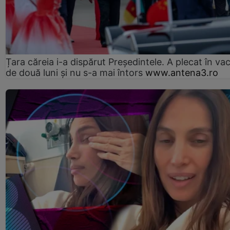
Țara căreia i-a dispărut Președintele. A plecat în va
de două luni și nu s-a mai întors
www.antena3.ro