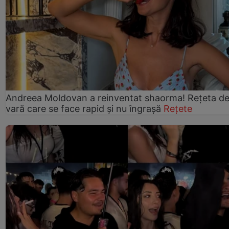
Andreea Moldovan a reinventat shaorma! Rețeta d
vară care se face rapid și nu îngrașă
Rețete