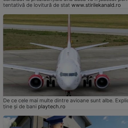
tentativă de lovitură de stat
www.stirilekanald.ro
De ce cele mai multe dintre avioane sunt albe. Expli
ține și de bani
playtech.ro