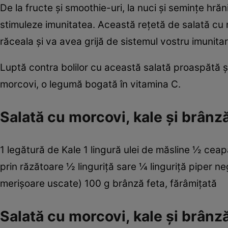
De la fructe şi smoothie-uri, la nuci şi seminţe hrăni
stimuleze imunitatea. Această reţetă de salată cu mo
răceala şi va avea grijă de sistemul vostru imunitar
Luptă contra bolilor cu această salată proaspătă şi
morcovi, o legumă bogată în vitamina C.
Salată cu morcovi, kale şi brânză
1 legătură de Kale 1 lingură ulei de măsline ½ ceapă
prin răzătoare ½ linguriţă sare ¼ linguriţă piper 
merişoare uscate) 100 g brânză feta, fărâmiţată
Salată cu morcovi, kale şi brânz