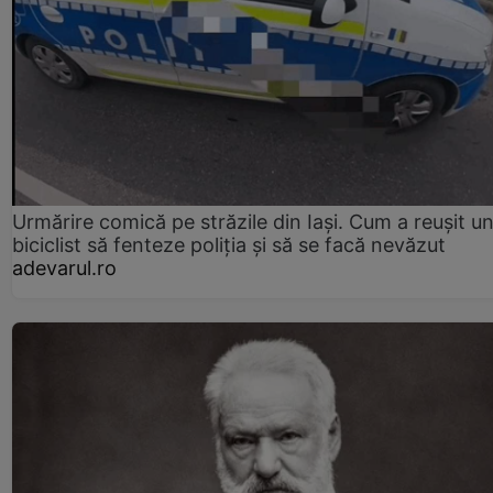
Urmărire comică pe străzile din Iași. Cum a reușit u
biciclist să fenteze poliția și să se facă nevăzut
adevarul.ro