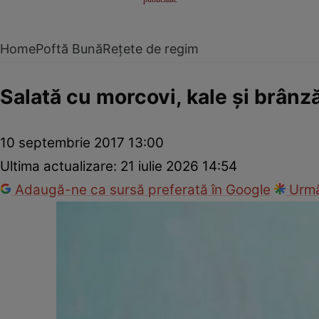
Home
Poftă Bună
Rețete de regim
Salată cu morcovi, kale şi brânză
10 septembrie 2017 13:00
Ultima actualizare:
21 iulie 2026 14:54
Adaugă-ne ca sursă preferată în Google
Urmă