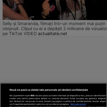
Selly și Smaranda, filmați într-un moment mai puțin
obișnuit. Clipul cu ei a depășit 2 milioane de vizualiz
pe TikTok VIDEO
actualitate.net
Nouă ne pasă ca datele tale personale să rămână confidențiale
Noi și partenerii noștri
606
stocăm și/sau accesăm informații pe dispozitivul dvs., precum identificatorii
cookie unici pentru prelucrarea datelor cu caracter personal. Puteți accepta sau gestiona alegerile
dvs. făcând clic mai jos sau în orice moment, pe pagina cu politica de confidențialitate. Aceste alegeri
vor fi raportate partenerilor noștri și nu vă vor afecta navigarea.
Mai multe detalii
Noi si partenerii nostri (retelele de socializare si agentiile de publicitate partenere, precum si furnizorii