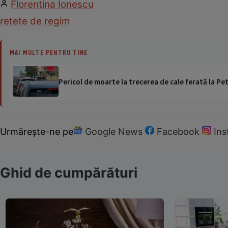
Florentina Ionescu
retete de regim
MAI MULTE PENTRU TINE
Pericol de moarte la trecerea de cale ferată la Pet
Urmărește-ne pe
Google News
Facebook
In
Ghid de cumpărături