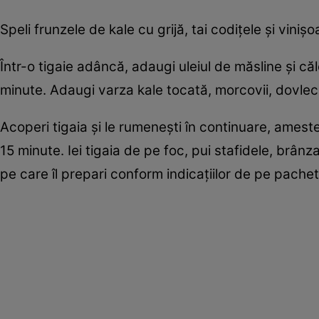
Speli frunzele de kale cu grijă, tai codiţele şi viniş
Într-o tigaie adâncă, adaugi uleiul de măsline şi c
minute. Adaugi varza kale tocată, morcovii, dovlecei
Acoperi tigaia şi le rumeneşti în continuare, ames
15 minute. Iei tigaia de pe foc, pui stafidele, brânz
pe care îl prepari conform indicaţiilor de pe pachet