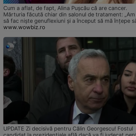
Cum a aflat, de fapt, Alina Pușcău că are cancer.
Mărturia făcută chiar din salonul de tratament: „Am
să fac niște genuflexiuni și a început să mă înțepe s
www.wowbiz.ro
UPDATE Zi decisivă pentru Călin Georgescu! Fostul
candidat la prezidențiale află dacă va fi judecat pen