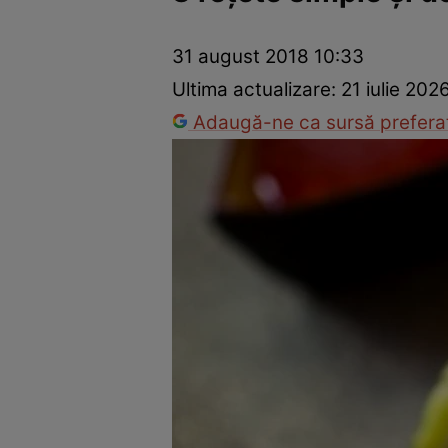
Ponturi în bucătărie
Mâncăruri rapide
Rețete cu legume
31 august 2018 10:33
Ultima actualizare:
21 iulie 202
Adaugă-ne ca sursă preferat