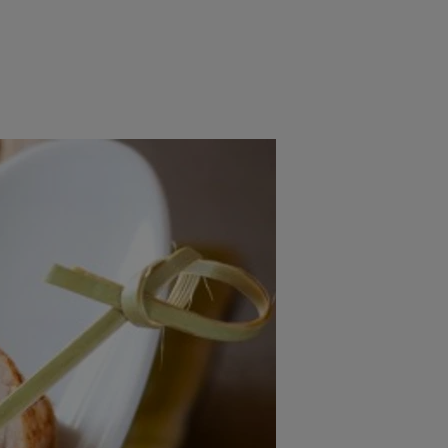
rincipal
Mese festive
Deserturi
Rețete