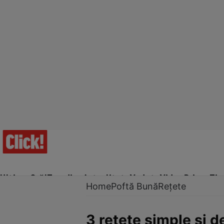
Ultima Oră!
Trending
Actualitate
Vedete
Video
Prime Ti
Home
Poftă Bună
Rețete
3 reţete simple şi d