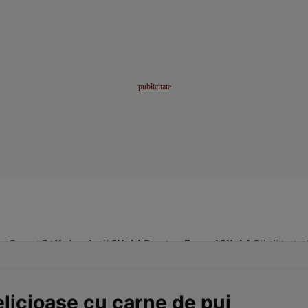
me
Sport
Stil de viață
Click! Pentru Femei
Click! Sănătate
elicioase cu carne de pui