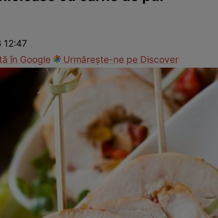
Gătește sănătos
Rețete cu carne
Rețete de regim
Felul p
6 12:47
ă în Google
Urmărește-ne pe Discover