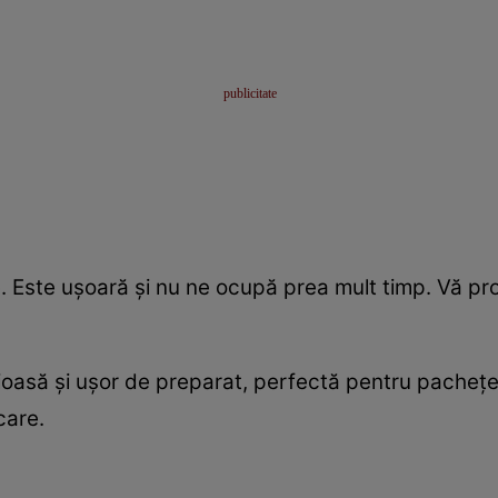
. Este uşoară şi nu ne ocupă prea mult timp. Vă pr
oasă şi uşor de preparat, perfectă pentru pacheţel
care.