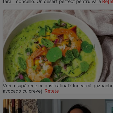
fără limoncello. Un desert perfect pentru vară
Rețe
Vrei o supă rece cu gust rafinat? Încearcă gazpach
avocado cu creveți
Rețete