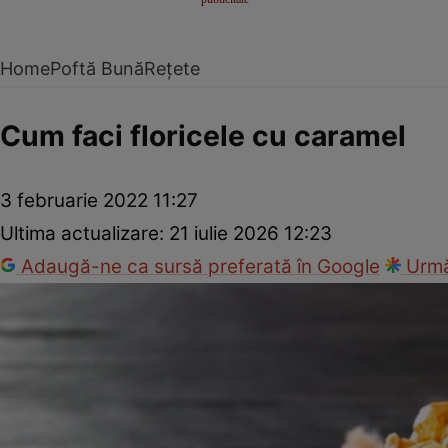
Home
Poftă Bună
Rețete
Cum faci floricele cu caramel
3 februarie 2022 11:27
Ultima actualizare:
21 iulie 2026 12:23
Adaugă-ne ca sursă preferată în Google
Urmă