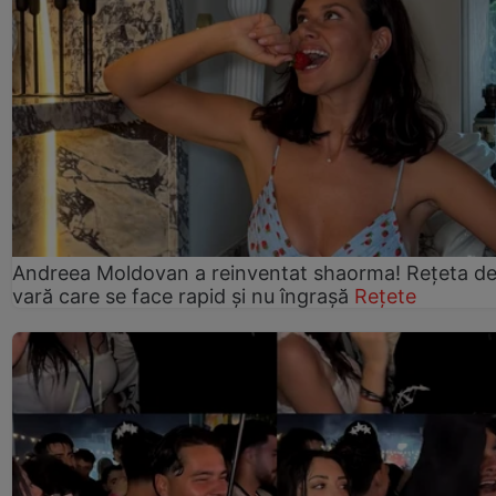
Andreea Moldovan a reinventat shaorma! Rețeta d
vară care se face rapid și nu îngrașă
Rețete