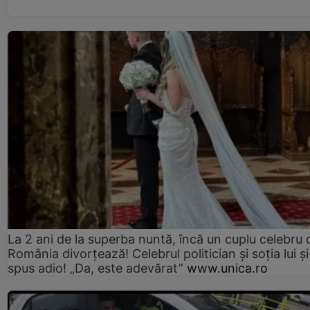
La 2 ani de la superba nuntă, încă un cuplu celebru 
România divorțează! Celebrul politician și soția lui ș
spus adio! „Da, este adevărat”
www.unica.ro