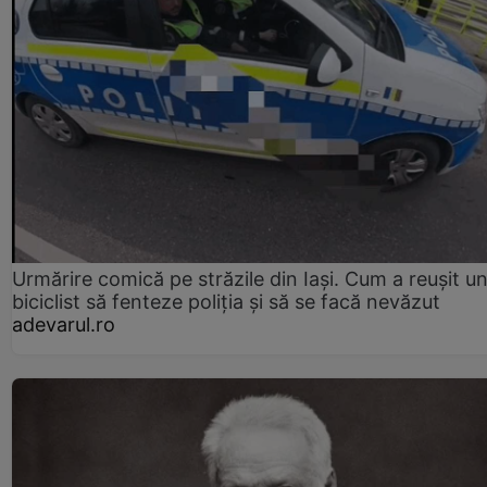
Urmărire comică pe străzile din Iași. Cum a reușit u
biciclist să fenteze poliția și să se facă nevăzut
adevarul.ro