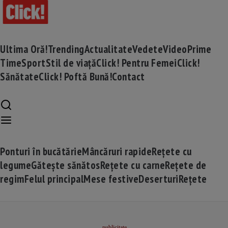
Ultima Oră!
Trending
Actualitate
Vedete
Video
Prime
Time
Sport
Stil de viață
Click! Pentru Femei
Click!
Sănătate
Click! Poftă Bună!
Contact
Ponturi în bucătărie
Mâncăruri rapide
Rețete cu
legume
Gătește sănătos
Rețete cu carne
Rețete de
regim
Felul principal
Mese festive
Deserturi
Rețete