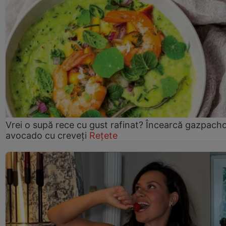
Vrei o supă rece cu gust rafinat? Încearcă gazpach
avocado cu creveți
Rețete