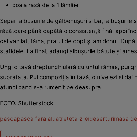
coaja rasă de la 1 lămâie
Separi albuşurile de gălbenuşuri şi baţi albuşuril
răzătoare până capătă o consistenţă fină, apoi încor
cel vanilat, făina, praful de copt şi amidonul. Du
stafidele. La final, adaugi albuşurile bătute şi ames
Ungi o tavă dreptunghiulară cu untul rămas, pui griş
suprafaţa. Pui compoziţia în tavă, o nivelezi şi dai
atunci când s-a rumenit pe deasupra.
FOTO: Shutterstock
pasca
pasca fara aluat
reteta zilei
deserturi
masa de