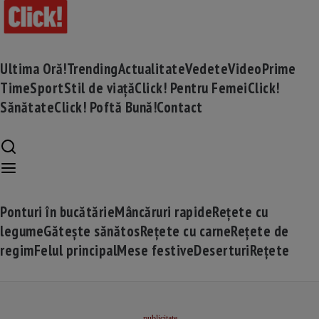
Ultima Oră!
Trending
Actualitate
Vedete
Video
Prime
Time
Sport
Stil de viață
Click! Pentru Femei
Click!
Sănătate
Click! Poftă Bună!
Contact
Ponturi în bucătărie
Mâncăruri rapide
Rețete cu
legume
Gătește sănătos
Rețete cu carne
Rețete de
regim
Felul principal
Mese festive
Deserturi
Rețete