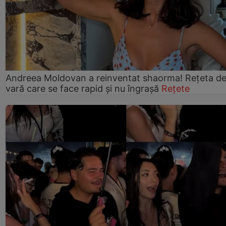
Andreea Moldovan a reinventat shaorma! Rețeta d
vară care se face rapid și nu îngrașă
Rețete