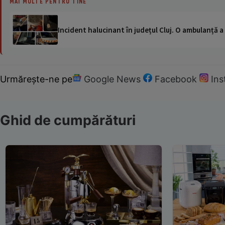
MAI MULTE PENTRU TINE
Incident halucinant în județul Cluj. O ambulanță 
Urmărește-ne pe
Google News
Facebook
In
Ghid de cumpărături