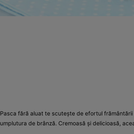
Pasca fără aluat te scuteşte de efortul frământării
umplutura de brânză. Cremoasă şi delicioasă, acea