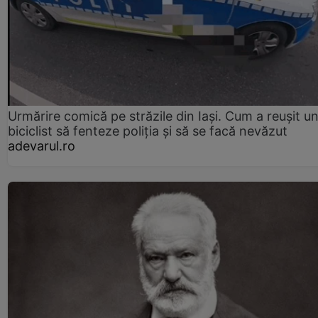
Urmărire comică pe străzile din Iași. Cum a reușit u
biciclist să fenteze poliția și să se facă nevăzut
adevarul.ro