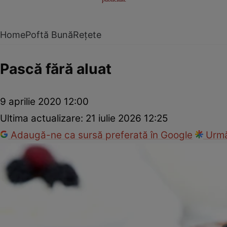
Home
Poftă Bună
Rețete
Pască fără aluat
9 aprilie 2020 12:00
Ultima actualizare:
21 iulie 2026 12:25
Adaugă-ne ca sursă preferată în Google
Urmă