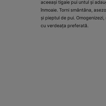
aceeaşi tigaie pui untul şi adaug
înmoaie. Torni smântâna, asezon
şi pieptul de pui. Omogenizezi,
cu verdeaţa preferată.