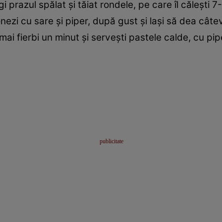
i prazul spălat şi tăiat rondele, pe care îl căleşti 
ezi cu sare şi piper, după gust şi laşi să dea câte
 mai fierbi un minut şi serveşti pastele calde, cu p