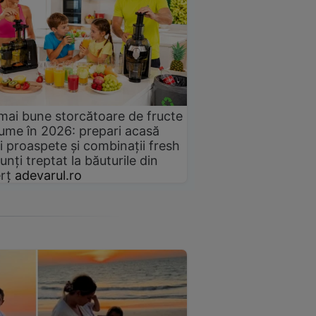
mai bune storcătoare de fructe
gume în 2026: prepari acasă
i proaspete și combinații fresh
unți treptat la băuturile din
rț
adevarul.ro