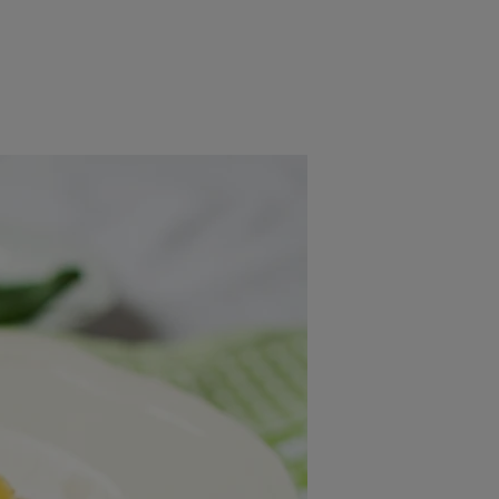
rincipal
Mese festive
Deserturi
Rețete