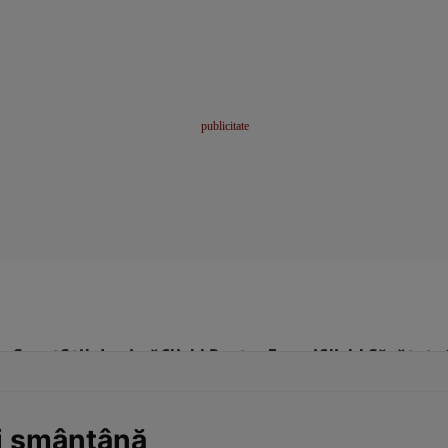
me
Sport
Stil de viață
Click! Pentru Femei
Click! Sănătate
şi smântână