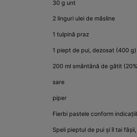
30 g unt
2 linguri ulei de măsline
1 tulpină praz
1 piept de pui, dezosat (400 g)
200 ml smântână de gătit (20%
sare
piper
Fierbi pastele conform indicaţii
Speli pieptul de pui şi îl tai fâşi