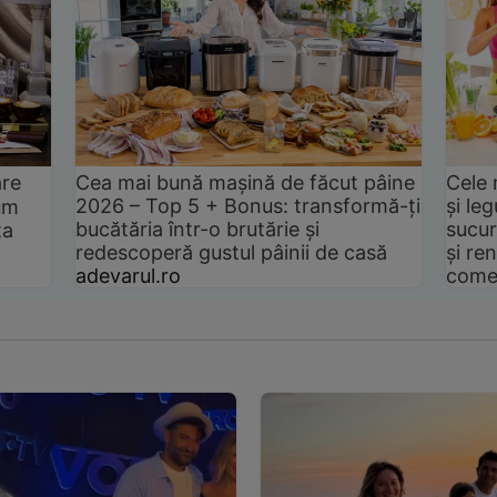
are
Cea mai bună mașină de făcut pâine
Cele 
2026 – Top 5 + Bonus: transformă-ți
și le
um
bucătăria într-o brutărie și
sucur
ta
redescoperă gustul pâinii de casă
și ren
adevarul.ro
come