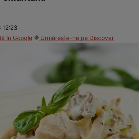
Gătește sănătos
Rețete cu carne
Rețete de regim
Felul p
6 12:23
ă în Google
Urmărește-ne pe Discover