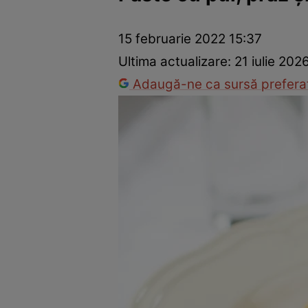
Ponturi în bucătărie
Mâncăruri rapide
Rețete cu legume
15 februarie 2022 15:37
Ultima actualizare:
21 iulie 202
Adaugă-ne ca sursă preferat