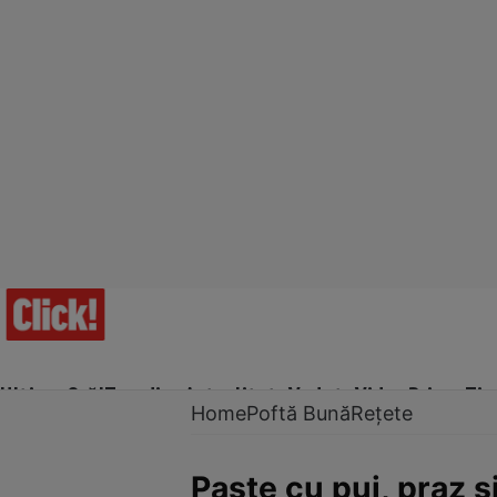
Ultima Oră!
Trending
Actualitate
Vedete
Video
Prime Ti
Home
Poftă Bună
Rețete
Paste cu pui, praz 