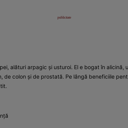
pei, alături arpagic şi usturoi. El e bogat în alicin
n, de colon şi de prostată. Pe lângă beneficiile pent
it.
inţă