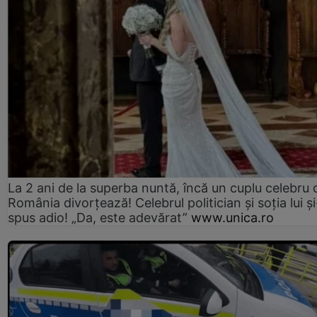
La 2 ani de la superba nuntă, încă un cuplu celebru 
România divorțează! Celebrul politician și soția lui ș
spus adio! „Da, este adevărat”
www.unica.ro