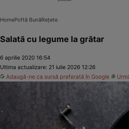
Home
Poftă Bună
Rețete
Salată cu legume la grătar
6 aprilie 2020 16:54
Ultima actualizare:
21 iulie 2026 12:26
Adaugă-ne ca sursă preferată în Google
Urmă