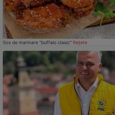
Sos de marinare "buffalo clasic"
Rețete