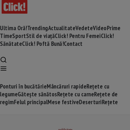
Ultima Oră!
Trending
Actualitate
Vedete
Video
Prime
Time
Sport
Stil de viață
Click! Pentru Femei
Click!
Sănătate
Click! Poftă Bună!
Contact
Ponturi în bucătărie
Mâncăruri rapide
Rețete cu
legume
Gătește sănătos
Rețete cu carne
Rețete de
regim
Felul principal
Mese festive
Deserturi
Rețete