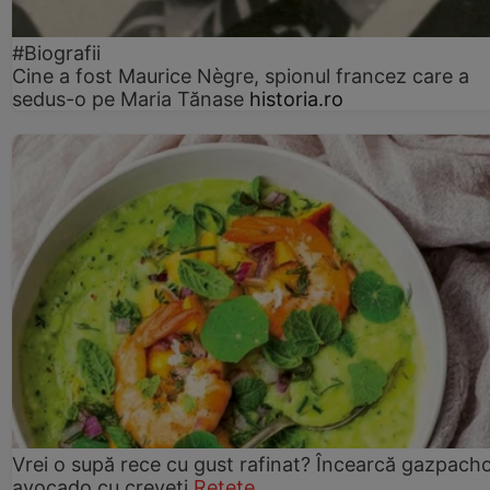
#Biografii
Cine a fost Maurice Nègre, spionul francez care a
sedus-o pe Maria Tănase
historia.ro
Vrei o supă rece cu gust rafinat? Încearcă gazpach
avocado cu creveți
Rețete