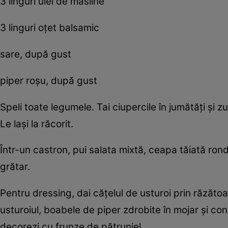
3 linguri ulei de măsline
3 linguri oţet balsamic
sare, după gust
piper roşu, după gust
Speli toate legumele. Tai ciupercile în jumătăţi şi zuc
Le laşi la răcorit.
Într-un castron, pui salata mixtă, ceapa tăiată rond
grătar.
Pentru dressing, dai căţelul de usturoi prin răzăto
usturoiul, boabele de piper zdrobite în mojar şi co
decorezi cu frunze de pătrunjel.