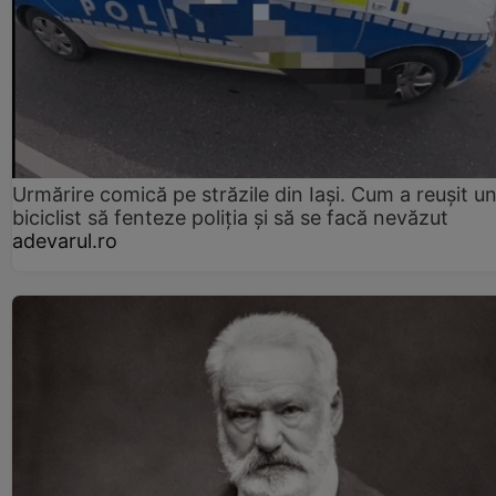
Urmărire comică pe străzile din Iași. Cum a reușit u
biciclist să fenteze poliția și să se facă nevăzut
adevarul.ro