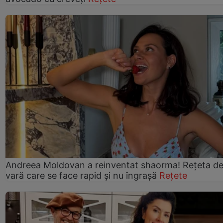
Andreea Moldovan a reinventat shaorma! Rețeta d
vară care se face rapid și nu îngrașă
Rețete