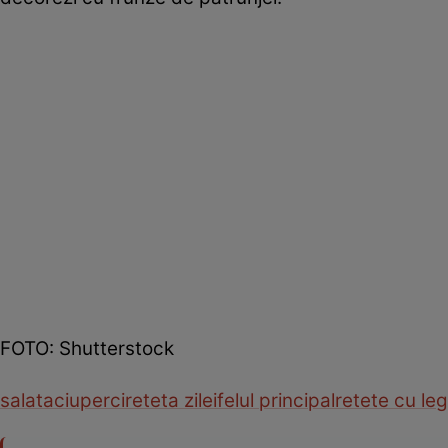
FOTO: Shutterstock
salata
ciuperci
reteta zilei
felul principal
retete cu l