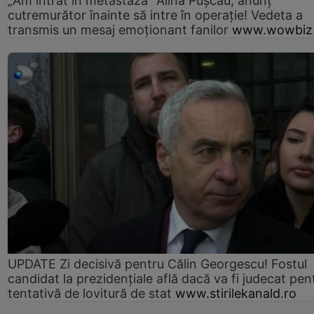
„Am intrat în metastază” Alina Pușcău, anunț
cutremurător înainte să intre în operație! Vedeta a
transmis un mesaj emoționant fanilor
www.wowbiz.
UPDATE Zi decisivă pentru Călin Georgescu! Fostul
candidat la prezidențiale află dacă va fi judecat pen
tentativă de lovitură de stat
www.stirilekanald.ro