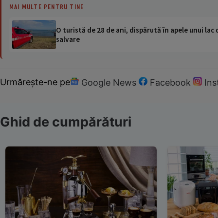
MAI MULTE PENTRU TINE
O turistă de 28 de ani, dispărută în apele unui lac 
salvare
Urmărește-ne pe
Google News
Facebook
In
Ghid de cumpărături