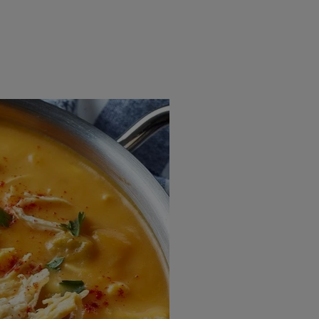
rincipal
Mese festive
Deserturi
Rețete