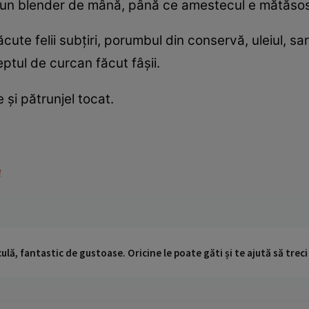
u un blender de mână, până ce amestecul e mătăsos
ăcute felii subţiri, porumbul din conservă, uleiul, sa
ptul de curcan făcut fâşii.
şi pătrunjel tocat.
e
ulă, fantastic de gustoase. Oricine le poate găti și te ajută să trec