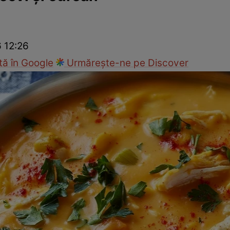
Gătește sănătos
Rețete cu carne
Rețete de regim
Felul p
6 12:26
ă în Google
Urmărește-ne pe Discover