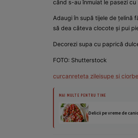
când s-au înmuiat le pasezi c
Adaugi în supă tijele de ţelină f
să dea câteva clocote şi pui pie
Decorezi supa cu paprică dulce 
FOTO: Shutterstock
curcan
reteta zilei
supe si ciorb
MAI MULTE PENTRU TINE
Delicii pe vreme de canic