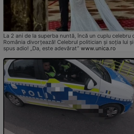
La 2 ani de la superba nuntă, încă un cuplu celebru 
România divorțează! Celebrul politician și soția lui ș
spus adio! „Da, este adevărat”
www.unica.ro