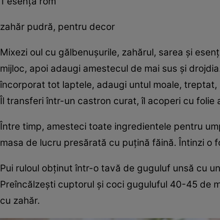
1 esență rom
zahăr pudră, pentru decor
Mixezi oul cu gălbenușurile, zahărul, sarea și esenț
mijloc, apoi adaugi amestecul de mai sus și drojdia.
încorporat tot laptele, adaugi untul moale, treptat,
Îl transferi într-un castron curat, îl acoperi cu folie
Între timp, amesteci toate ingredientele pentru umplu
masa de lucru presărată cu puțină făină. Întinzi o f
Pui ruloul obținut într-o tavă de guguluf unsă cu unt
Preîncălzești cuptorul și coci guguluful 40-45 de minut
cu zahăr.