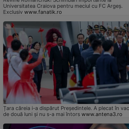
Universitatea Craiova pentru meciul cu FC Argeş.
Exclusiv
www.fanatik.ro
Țara căreia i-a dispărut Președintele. A plecat în va
de două luni și nu s-a mai întors
www.antena3.ro