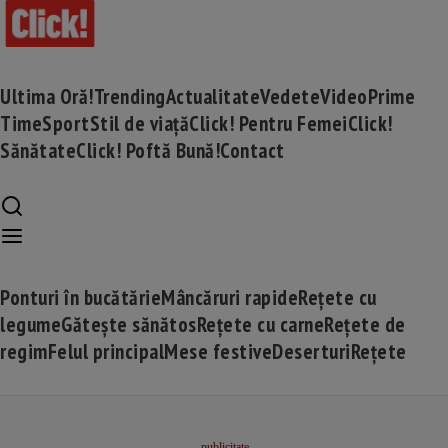
Ultima Oră!
Trending
Actualitate
Vedete
Video
Prime
Time
Sport
Stil de viață
Click! Pentru Femei
Click!
Sănătate
Click! Poftă Bună!
Contact
Ponturi în bucătărie
Mâncăruri rapide
Rețete cu
legume
Gătește sănătos
Rețete cu carne
Rețete de
regim
Felul principal
Mese festive
Deserturi
Rețete