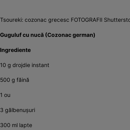
Tsoureki: cozonac grecesc FOTOGRAFII Shutterst
Guguluf cu nucă (Cozonac german)
Ingrediente
10 g drojdie instant
500 g făină
1 ou
3 gălbenușuri
300 ml lapte