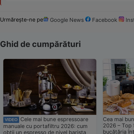
Urmărește-ne pe
Google News
Facebook
In
Ghid de cumpărături
Cele mai bune espressoare
Cea mai bun
VIDEO
2026 – Top 
manuale cu portafiltru 2026: cum
bucătăria înt
obții un espresso de nivel barista