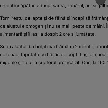
un bol încăpător, adaugi sarea, zahărul, oul și găl
Torni restul de lapte și de făină și începi să frămân
ce aluatul e omogen și nu se mai lipește de mâini. Îl 
alimentară și îl lași la dospit 2 ore și jumătate.
Scoți aluatul din bol, îl mai frămânți 2 minute, apoi îl
cozonac, tapetată cu hârtie de copt. Lași din nou l
migdale și îl dai la cuptorul preîncălzit. Coci la 16