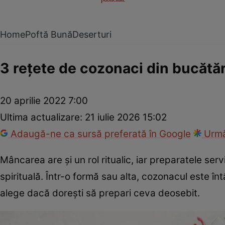
Home
Poftă Bună
Deserturi
3 rețete de cozonaci din bucătăr
20 aprilie 2022 7:00
Ultima actualizare:
21 iulie 2026 15:02
Adaugă-ne ca sursă preferată în Google
Urmă
Mâncarea are și un rol ritualic, iar preparatele ser
spirituală. Într-o formă sau alta, cozonacul este înt
alege dacă dorești să prepari ceva deosebit.