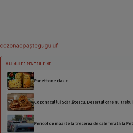
cozonac
paște
guguluf
MAI MULTE PENTRU TINE
Panettone clasic
Cozonacul lui Scărlătescu. Desertul care nu trebu
Pericol de moarte la trecerea de cale ferată la Pet