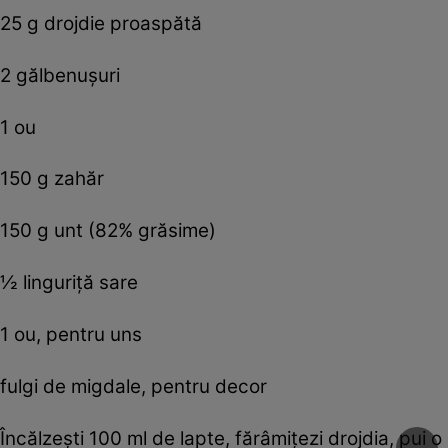
25 g drojdie proaspătă
2 gălbenuşuri
1 ou
150 g zahăr
150 g unt (82% grăsime)
½ linguriță sare
1 ou, pentru uns
fulgi de migdale, pentru decor
Încălzești 100 ml de lapte, fărâmițezi drojdia, pui o 