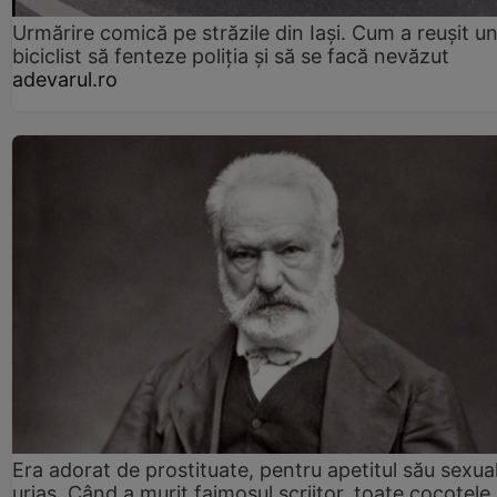
Urmărire comică pe străzile din Iași. Cum a reușit u
biciclist să fenteze poliția și să se facă nevăzut
adevarul.ro
Era adorat de prostituate, pentru apetitul său sexua
uriaș. Când a murit faimosul scriitor, toate cocotele