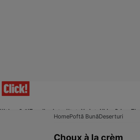
Ultima Oră!
Trending
Actualitate
Vedete
Video
Prime Ti
Home
Poftă Bună
Deserturi
Choux à la crèm