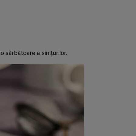
rincipal
Mese festive
Deserturi
Rețete
 sărbătoare a simțurilor.