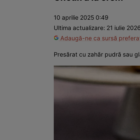
Ponturi în bucătărie
Mâncăruri rapide
Rețete cu legume
10 aprilie 2025 0:49
Ultima actualizare:
21 iulie 202
Adaugă-ne ca sursă preferat
Presărat cu zahăr pudră sau gl