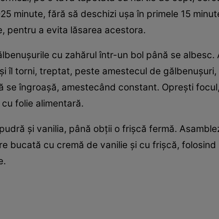
-25 minute, fără să deschizi ușa în primele 15 minute.
, pentru a evita lăsarea acestora.
ălbenușurile cu zahărul într-un bol până se albesc.
 și îl torni, treptat, peste amestecul de gălbenușur
nă se îngroașă, amestecând constant. Oprești focul, 
 cu folie alimentară.
dră și vanilia, până obții o frișcă fermă. Asamblezi
e bucată cu cremă de vanilie și cu frișcă, folosind
e.