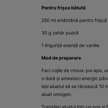
Pentru frișca bătută
250 ml smântână pentru frișcă
30 g zahăr pudră
1 linguriță esență de vanilie
Mod de preparare
Faci cojile de choux: pui apa, un
o dată și amesteci energic până
lași aluatul să se răcească 10 
aluat omogen.
Transferi aluatul într-un poș ș