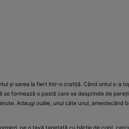
tul și sarea la fiert într-o cratiță. Când untul s-a t
 se formează o pastă care se desprinde de pereții cr
minute. Adaugi ouăle, unul câte unul, amestecând b
i formezi, pe o tavă tapetată cu hârtie de copt, cer