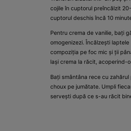
cojile în cuptorul preîncălzit 20
cuptorul deschis încă 10 minute
Pentru crema de vanilie, bați g
omogenizezi. Încălzești laptele
compoziția pe foc mic și ții pâ
lași crema la răcit, acoperind-o
Bați smântâna rece cu zahărul pu
choux pe jumătate. Umpli fiecar
servești după ce s-au răcit bin