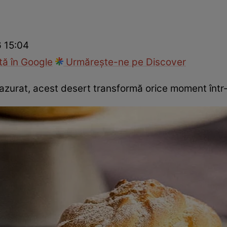
Gătește sănătos
Rețete cu carne
Rețete de regim
Felul p
6 15:04
ă în Google
Urmărește-ne pe Discover
azurat, acest desert transformă orice moment într-o