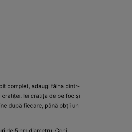
opit complet, adaugi făina dintr-
atiței. Iei cratița de pe foc și
ine după fiecare, până obții un
curi de 5 cm diametru. Coci