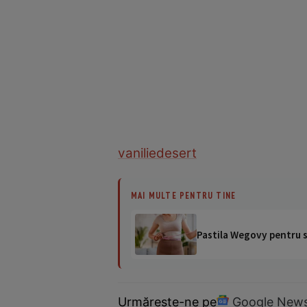
vanilie
desert
MAI MULTE PENTRU TINE
Pastila Wegovy pentru sl
Urmărește-ne pe
Google New