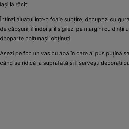
lași la răcit.
Întinzi aluatul într-o foaie subțire, decupezi cu gu
de căpșuni, îl îndoi și îl sigilezi pe margini cu dinți
deoparte colțunașii obținuți.
Așezi pe foc un vas cu apă în care ai pus puțină sar
când se ridică la suprafață și îi servești decorați c