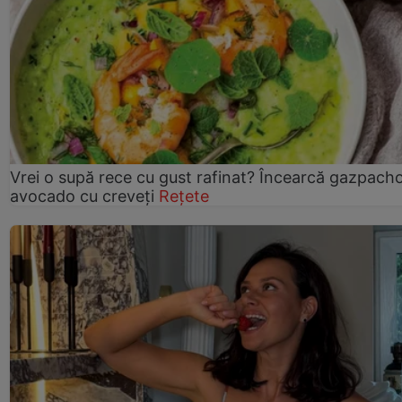
Vrei o supă rece cu gust rafinat? Încearcă gazpach
avocado cu creveți
Rețete