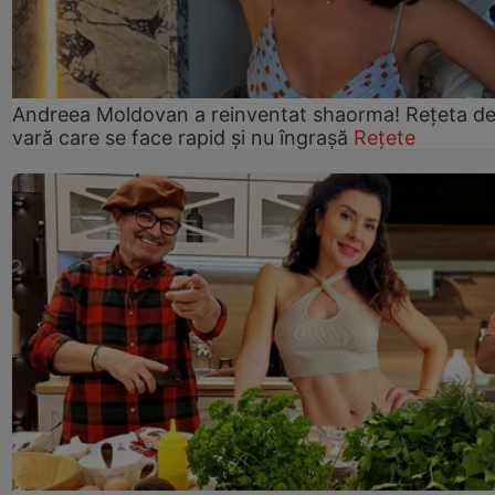
Andreea Moldovan a reinventat shaorma! Rețeta d
vară care se face rapid și nu îngrașă
Rețete