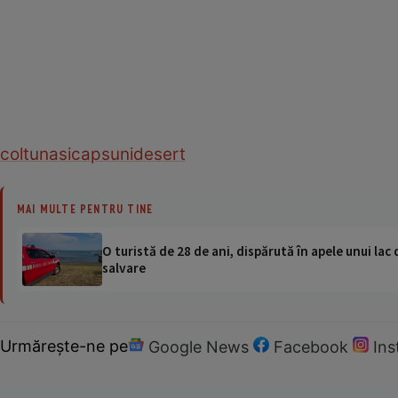
coltunasi
capsuni
desert
MAI MULTE PENTRU TINE
O turistă de 28 de ani, dispărută în apele unui lac 
salvare
Urmărește-ne pe
Google News
Facebook
In