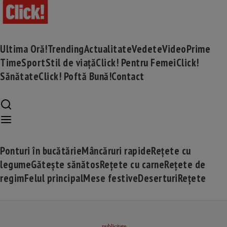
Ultima Oră!
Trending
Actualitate
Vedete
Video
Prime
Time
Sport
Stil de viață
Click! Pentru Femei
Click!
Sănătate
Click! Poftă Bună!
Contact
Ponturi în bucătărie
Mâncăruri rapide
Rețete cu
legume
Gătește sănătos
Rețete cu carne
Rețete de
regim
Felul principal
Mese festive
Deserturi
Rețete