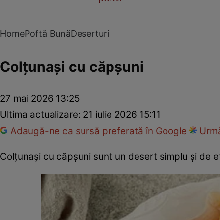
Home
Poftă Bună
Deserturi
Colțunași cu căpșuni
27 mai 2026 13:25
Ultima actualizare:
21 iulie 2026 15:11
Adaugă-ne ca sursă preferată în Google
Urmă
Colțunași cu căpșuni sunt un desert simplu și de e