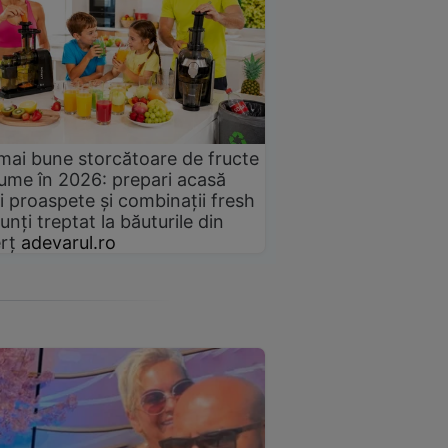
mai bune storcătoare de fructe
gume în 2026: prepari acasă
i proaspete și combinații fresh
unți treptat la băuturile din
rț
adevarul.ro