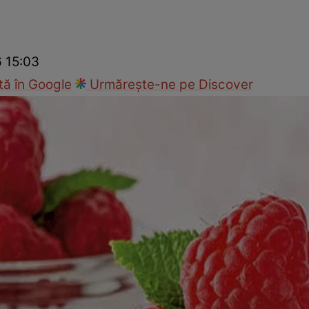
Gătește sănătos
Rețete cu carne
Rețete de regim
Felul p
6 15:03
ă în Google
Urmărește-ne pe Discover