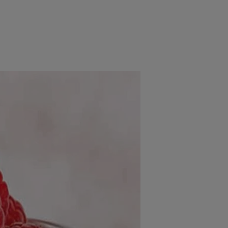
rincipal
Mese festive
Deserturi
Rețete