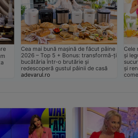
are
Cea mai bună mașină de făcut pâine
Cele 
2026 – Top 5 + Bonus: transformă-ți
și le
um
bucătăria într-o brutărie și
sucur
ta
redescoperă gustul pâinii de casă
și ren
adevarul.ro
come