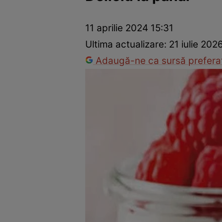
Ponturi în bucătărie
Mâncăruri rapide
Rețete cu legume
11 aprilie 2024 15:31
Ultima actualizare:
21 iulie 202
Adaugă-ne ca sursă preferat