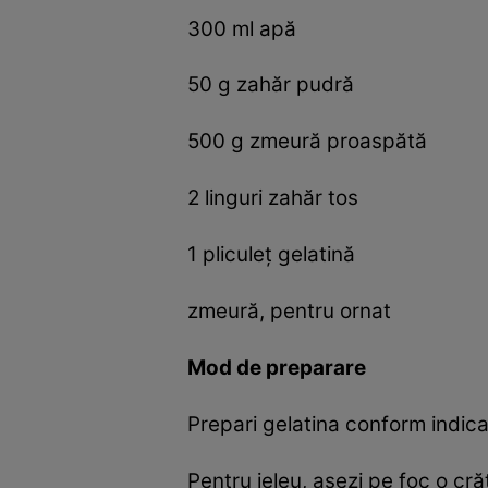
300 ml apă
50 g zahăr pudră
500 g zmeură proaspătă
2 linguri zahăr tos
1 pliculeț gelatină
zmeură, pentru ornat
Mod de preparare
Prepari gelatina conform indica
Pentru jeleu, așezi pe foc o cr