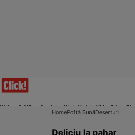
Ultima Oră!
Trending
Actualitate
Vedete
Video
Prime Ti
Home
Poftă Bună
Deserturi
Deliciu la pahar