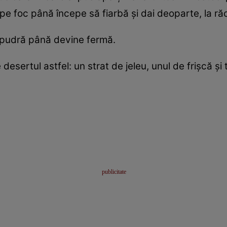
 pe foc până începe să fiarbă și dai deoparte, la răc
 pudră până devine fermă.
 desertul astfel: un strat de jeleu, unul de frișcă ș